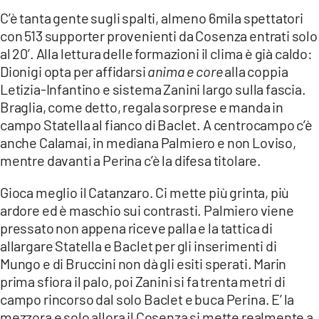
COSENZACHANNEL.IT
C’è tanta gente sugli spalti, almeno 6mila spettatori
ILVIBONESE.IT
con 513 supporter provenienti da Cosenza entrati solo
al 20’. Alla lettura delle formazioni il clima è già caldo:
CATANZAROCHANNEL.IT
Dionigi opta per affidarsi
anima e core
alla coppia
LACAPITALENEWS.IT
Letizia-Infantino e sistema Zanini largo sulla fascia.
Braglia, come detto, regala sorprese e manda in
campo Statella al fianco di Baclet. A centrocampo c’è
App
anche Calamai, in mediana Palmiero e non Loviso,
ANDROID
mentre davanti a Perina c’è la difesa titolare.
APPLE
Gioca meglio il Catanzaro. Ci mette più grinta, più
ardore ed è maschio sui contrasti. Palmiero viene
pressato non appena riceve palla e la tattica di
allargare Statella e Baclet per gli inserimenti di
Mungo e di Bruccini non dà gli esiti sperati. Marin
prima sfiora il palo, poi Zanini si fa trenta metri di
campo rincorso dal solo Baclet e buca Perina. E’ la
mezzora e solo allora il Cosenza si mette realmente a