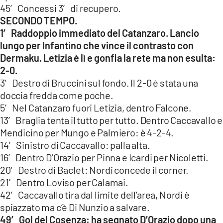
45′ Concessi 3′ di recupero.
SECONDO TEMPO.
1′ Raddoppio immediato del Catanzaro. Lancio
lungo per Infantino che vince il contrasto con
Dermaku. Letizia è lì e gonfia la rete ma non esulta:
2-0.
3′ Destro di Bruccini sul fondo. Il 2-0 è stata una
doccia fredda come poche.
5′ Nel Catanzaro fuori Letizia, dentro Falcone.
13′ Braglia tenta il tutto per tutto. Dentro Caccavallo e
Mendicino per Mungo e Palmiero: è 4-2-4.
14′ Sinistro di Caccavallo: palla alta.
16′ Dentro D’Orazio per Pinna e Icardi per Nicoletti.
20′ Destro di Baclet: Nordi concede il corner.
21′ Dentro Loviso per Calamai.
42′ Caccavallo tira dal limite dell’area, Nordi è
spiazzato ma c’è Di Nunzio a salvare.
49′ Gol del Cosenza: ha segnato D’Orazio dopo una