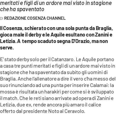
AMBIENTE
meritati e figli di un ardore mai visto in stagione
che ha spaventato
Streaming
REDAZIONE COSENZA CHANNEL
LAC TV
Il Cosenza, schierato con una sola punta da Braglia,
LAC NETWORK
gioca male il derby e le Aquile esultano con Zanini e
Letizia. A tempo scaduto segna D’Orazio, ma non
LAC ONAIR
serve.
LaC
E’ stato derby solo per il Catanzaro. Le Aquile portano
Network
a casa tre punti meritati e figli di un ardore mai visto in
LACPLAY.IT
stagione che ha spaventato da subito gli uomini di
Braglia. Anche l’allenatore a dire il vero c’ha messo del
LACTV.IT
suo rinunciando ad una punta per inserire Calamai: la
LACONAIR.IT
mossa è risultata un harakiri per come si è sviluppato
il match. Che le reti siano arrivate ad opera di Zanini e
LACITYMAG.IT
Letizia, due ex, rende ancora più amaro il calice
ILREGGINO.IT
offerto dal presidente Noto al Ceravolo.