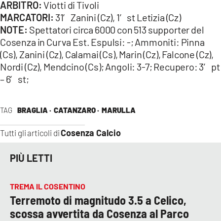
ARBITRO:
Viotti di Tivoli
MARCATORI:
31′ Zanini (Cz), 1′ st Letizia (Cz)
NOTE:
Spettatori circa 6000 con 513 supporter del
Cosenza in Curva Est. Espulsi: -; Ammoniti: Pinna
(Cs), Zanini (Cz), Calamai (Cs), Marin (Cz), Falcone (Cz),
Nordi (Cz), Mendcino (Cs); Angoli: 3-7; Recupero: 3′ pt
– 6′ st;
TAG
BRAGLIA ·
CATANZARO ·
MARULLA
Cosenza Calcio
Tutti gli articoli di
PIÙ LETTI
TREMA IL COSENTINO
Terremoto di magnitudo 3.5 a Celico,
scossa avvertita da Cosenza al Parco