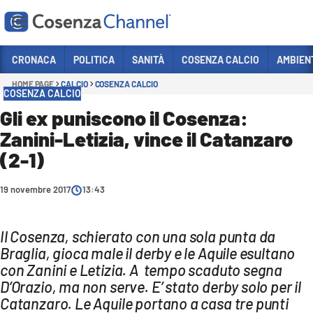
Vai
CRONACA
POLITICA
SANITÀ
COSENZA CALCIO
AMBIEN
HOME PAGE
CALCIO
COSENZA CALCIO
Sezioni
COSENZA CALCIO
CRONACA
Gli ex puniscono il Cosenza:
Zanini-Letizia, vince il Catanzaro
POLITICA
(2-1)
COSENZA CALCIO
ECONOMIA E LAVORO
19 novembre 2017
13:43
ITALIA MONDO
Il Cosenza, schierato con una sola punta da
SANITÀ
Braglia, gioca male il derby e le Aquile esultano
SPORT
con Zanini e Letizia. A tempo scaduto segna
D’Orazio, ma non serve. E’ stato derby solo per il
CULTURA
Catanzaro. Le Aquile portano a casa tre punti