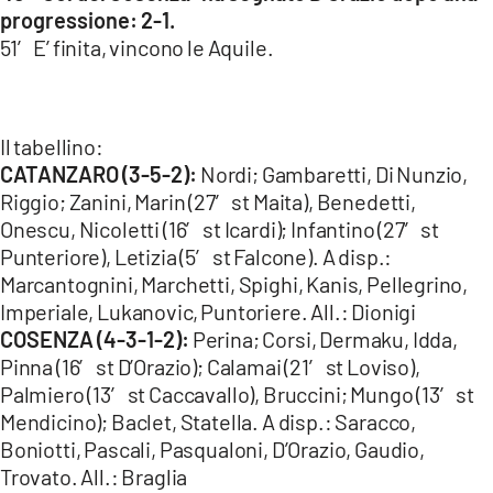
progressione: 2-1.
51′ E’ finita, vincono le Aquile.
Il tabellino:
CATANZARO (3-5-2):
Nordi; Gambaretti, Di Nunzio,
Riggio; Zanini, Marin (27′ st Maita), Benedetti,
Onescu, Nicoletti (16′ st Icardi); Infantino (27′ st
Punteriore), Letizia (5′ st Falcone). A disp.:
Marcantognini, Marchetti, Spighi, Kanis, Pellegrino,
Imperiale, Lukanovic, Puntoriere. All.: Dionigi
COSENZA (4-3-1-2):
Perina; Corsi, Dermaku, Idda,
Pinna (16′ st D’Orazio); Calamai (21′ st Loviso),
Palmiero (13′ st Caccavallo), Bruccini; Mungo (13′ st
Mendicino); Baclet, Statella. A disp.: Saracco,
Boniotti, Pascali, Pasqualoni, D’Orazio, Gaudio,
Trovato. All.: Braglia