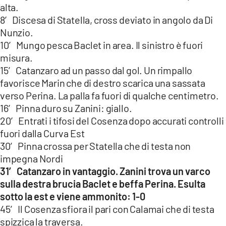
alta.
8′ Discesa di Statella, cross deviato in angolo da Di
Nunzio.
10′ Mungo pesca Baclet in area. Il sinistro è fuori
misura.
15′ Catanzaro ad un passo dal gol. Un rimpallo
favorisce Marin che di destro scarica una sassata
verso Perina. La palla fa fuori di qualche centimetro.
16′ Pinna duro su Zanini: giallo.
20′ Entrati i tifosi del Cosenza dopo accurati controlli
fuori dalla Curva Est
30′ Pinna crossa per Statella che di testa non
impegna Nordi
31′ Catanzaro in vantaggio. Zanini trova un varco
sulla destra brucia Baclet e beffa Perina. Esulta
sotto la est e viene ammonito: 1-0
45′ Il Cosenza sfiora il pari con Calamai che di testa
spizzica la traversa.