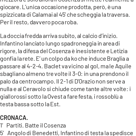
giocare. L’unica occasione prodotta, però, è una
spizzicata di Calamai al 45’ che scheggia la traversa.
Per il resto, davvero poca roba.
La doccia fredda arriva subito, al calcio d’inizio.
Infantino lanciato lungo spadroneggia in area di
rigore, la difesa del Cosenza è inesistente e Letizia
gonfia la rete. E’ un colpo da ko che induce Braglia a
passare al 4-2-4. Baclet va vicino al gol, ma le Aquile
sbagliano almeno tre volte il 3-0: in una prendono il
palo da centrocampo. Il 2-1 di D’Orazio non serve a
nulla e al Ceravolo si chiude come tante altre volte: i
giallorossi sotto la Ovest a fare festa, i rossoblù a
testa bassa sotto la Est.
CRONACA.
1′ Partiti. Batte il Cosenza
5′ Angolo di Benedetti, Infantino di testa la spedisce