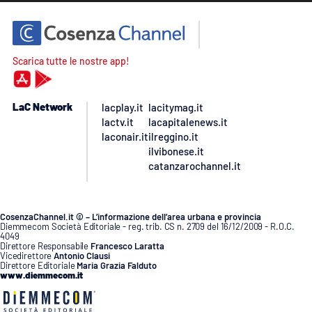
Scarica tutte le nostre app!
LaC Network
lacplay.it
lacitymag.it
lactv.it
lacapitalenews.it
laconair.it
ilreggino.it
ilvibonese.it
catanzarochannel.it
CosenzaChannel.it © – L’informazione dell’area urbana e provincia
Diemmecom Società Editoriale - reg. trib. CS n. 2709 del 16/12/2009 - R.O.C.
4049
Direttore Responsabile
Francesco Laratta
Vicedirettore
Antonio Clausi
Direttore Editoriale
Maria Grazia Falduto
www.diemmecom.it