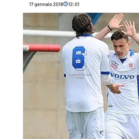
17 gennaio 2018
12:01
Cultura
Ambiente
Streaming
LaC TV
Lac Network
LaC OnAir
LaC
Network
lacplay.it
lactv.it