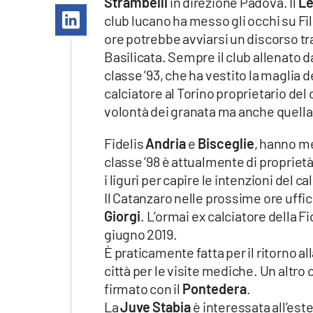
Strambelli
in direzione Padova. Il
L
Apple
club lucano ha messo gli occhi su Fi
ore potrebbe avviarsi un discorso tra
Basilicata. Sempre il club allenato d
classe ’93, che ha vestito la maglia d
Vai
calciatore al Torino proprietario del
volontà dei granata ma anche quella
Fidelis
Andria
e
Bisceglie
, hanno m
classe ’98 è attualmente di proprietà
i liguri per capire le intenzioni del ca
Il Catanzaro nelle prossime ore uffici
Giorgi
. L’ormai ex calciatore della Fi
giugno 2019.
È praticamente fatta per il ritorno al
città per le visite mediche. Un altr
firmato con il
Pontedera
.
La
Juve Stabia
è interessata all’es