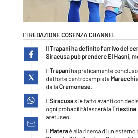
laconair.it
lacitymag.it
REDAZIONE COSENZA CHANNEL
ilreggino.it
Il Trapani ha definito l’arrivo del 
cosenzachannel.it
Siracusa può prendere El Hasni, me
ilvibonese.it
Il
Trapani
ha praticamente concluso u
del forte centrocampista
Maracchi
catanzarochannel.it
dalla
Cremonese
.
lacapitalenews.it
Il
Siracusa
si è fatto avanti con deci
ogni probabilità lascerà la
Triestina
App
aretuseo.
Android
Il
Matera
è alla ricerca di un esterno