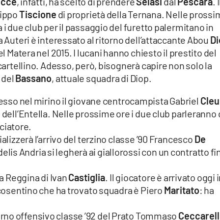
ecce
, infatti, ha scelto di prendere
Selasi
dal
Pescara
. I
lippo
Tiscione
di proprietà della Ternana. Nelle pross
 i due club per il passaggio del furetto palermitano in
a Auteri è interessato al ritorno dell’attaccante Abou
Di
el Matera nel 2015. I lucani hanno chiesto il prestito del
 cartellino. Adesso, però, bisognerà capire non solo la
 del
Bassano
, attuale squadra di Diop.
esso nel mirino il giovane centrocampista Gabriel
Cleu
 dell’Entella. Nelle prossime ore i due club parleranno
lciatore.
alizzerà l’arrivo del terzino classe ’90 Francesco
De
delis Andria si legherà ai giallorossi con un contratto fi
la Reggina di Ivan
Castiglia
. Il giocatore è arrivato oggi 
o cosentino che ha trovato squadra è Piero
Maritato
: ha
terno offensivo classe ’92 del Prato Tommaso
Ceccarell