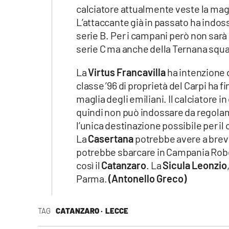
calciatore attualmente veste la mag
L’attaccante già in passato ha indos
serie B. Per i campani però non sarà
serie C ma anche della Ternana squa
La
Virtus Francavilla
ha intenzione d
classe ’96 di proprietà del Carpi ha 
maglia degli emiliani. Il calciatore i
quindi non può indossare da regolam
l’unica destinazione possibile per il cl
La
Casertana
potrebbe avere a breve 
potrebbe sbarcare in Campania Rob
così il
Catanzaro
. La
Sicula Leonzio
Parma.
(Antonello Greco)
TAG
CATANZARO ·
LECCE