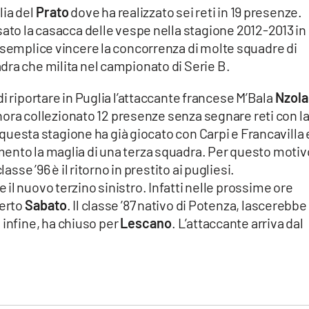
lia del
Prato
dove ha realizzato sei reti in 19 presenze.
sato la casacca delle vespe nella stagione 2012-2013 in
 semplice vincere la concorrenza di molte squadre di
dra che milita nel campionato di Serie B.
i riportare in Puglia l’attaccante francese M’Bala
Nzola
finora collezionato 12 presenze senza segnare reti con l
n questa stagione ha già giocato con Carpi e Francavilla 
ento la maglia di una terza squadra. Per questo motiv
asse ’96 è il ritorno in prestito ai pugliesi.
il nuovo terzino sinistro. Infatti nelle prossime ore
erto
Sabato
. Il classe ’87 nativo di Potenza, lascerebbe
, infine, ha chiuso per
Lescano
. L’attaccante arriva dal