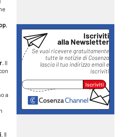
l
ime
op
,
Iscriviti
alla Newsletter
Se vuoi ricevere gratuitamente
tutte le notizie di
Cosenza
r
. Il
lascia il tuo indirizzo email e
 con
iscriviti
Iscriviti
no a
in
i
. Il