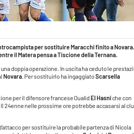
centrocampista per sostituire Maracchi finito a Novara. 
ntre il Matera pensa a Tiscione della Ternana.
na doppia operazione. In uscita ha ceduto le prestazi
al
Novara
. Per sostituirlo ha ingaggiato
Scarsella
sione per il difensore francese Oualid
El Hasni
che con
. Il 24enne nelle prossime ore potrebbe accasarsi al cl
 d’attacco per sostituire la probabile partenza di Nicola