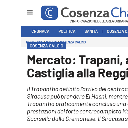
Sezioni
CRONACA
POLITICA
SANITÀ
COSENZA C
Cronaca
HOME PAGE
CALCIO
COSENZA CALCIO
COSENZA CALCIO
Politica
Mercato: Trapani, 
Cosenza Calcio
Castiglia alla Regg
Economia e Lavoro
Il Trapani ha definito l’arrivo del centro
Italia Mondo
Siracusa può prendere El Hasni, mentre i
Trapani ha praticamente concluso una d
Sanità
prestazioni del forte centrocampista Ma
Scarsella dalla Cremonese. Il Siracusa s
Sport