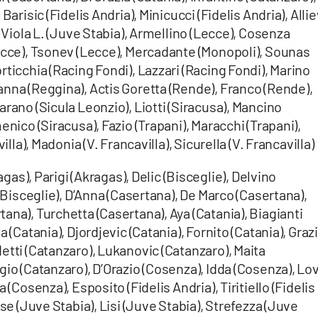
Barisic (Fidelis Andria), Minicucci (Fidelis Andria), Allie
, Viola L. (Juve Stabia), Armellino (Lecce), Cosenza
Lecce), Tsonev (Lecce), Mercadante (Monopoli), Sounas
rticchia (Racing Fondi), Lazzari (Racing Fondi), Marino
anna (Reggina), Actis Goretta (Rende), Franco (Rende),
arano (Sicula Leonzio), Liotti (Siracusa), Mancino
enico (Siracusa), Fazio (Trapani), Maracchi (Trapani),
illa), Madonia (V. Francavilla), Sicurella (V. Francavilla)
gas), Parigi (Akragas), Delic (Bisceglie), Delvino
 (Bisceglie), D’Anna (Casertana), De Marco (Casertana),
ana), Turchetta (Casertana), Aya (Catania), Biagianti
 (Catania), Djordjevic (Catania), Fornito (Catania), Graz
etti (Catanzaro), Lukanovic (Catanzaro), Maita
gio (Catanzaro), D’Orazio (Cosenza), Idda (Cosenza), Lo
 (Cosenza), Esposito (Fidelis Andria), Tiritiello (Fidelis
ese (Juve Stabia), Lisi (Juve Stabia), Strefezza (Juve