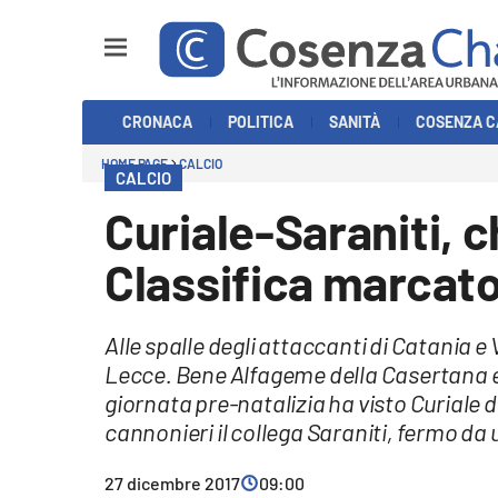
Sezioni
CRONACA
POLITICA
SANITÀ
COSENZA C
Cronaca
HOME PAGE
CALCIO
CALCIO
Politica
Curiale-Saraniti, 
Cosenza Calcio
Classifica marcato
Economia e Lavoro
Alle spalle degli attaccanti di Catania e
Italia Mondo
Lecce. Bene Alfageme della Casertana e M
giornata pre-natalizia ha visto Curiale d
Sanità
cannonieri il collega Saraniti, fermo da 
Sport
27 dicembre 2017
09:00