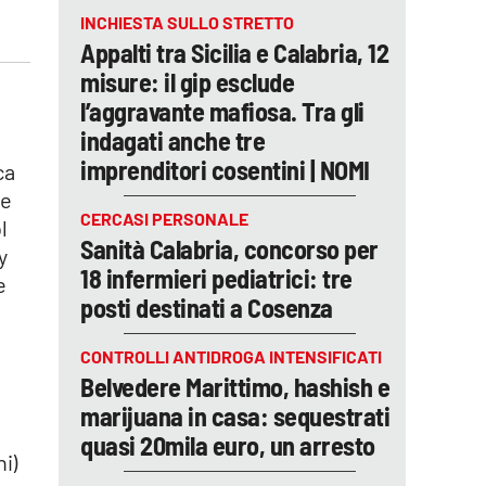
INCHIESTA SULLO STRETTO
Appalti tra Sicilia e Calabria, 12
misure: il gip esclude
l’aggravante mafiosa. Tra gli
indagati anche tre
imprenditori cosentini | NOMI
ca
ie
CERCASI PERSONALE
l
Sanità Calabria, concorso per
y
18 infermieri pediatrici: tre
e
posti destinati a Cosenza
CONTROLLI ANTIDROGA INTENSIFICATI
Belvedere Marittimo, hashish e
marijuana in casa: sequestrati
quasi 20mila euro, un arresto
i)