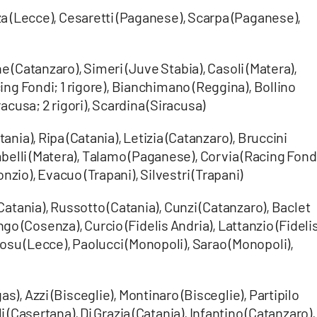
za (Lecce), Cesaretti (Paganese), Scarpa (Paganese),
e (Catanzaro), Simeri (Juve Stabia), Casoli (Matera),
acing Fondi; 1 rigore), Bianchimano (Reggina), Bollino
racusa; 2 rigori), Scardina (Siracusa)
ania), Ripa (Catania), Letizia (Catanzaro), Bruccini
elli (Matera), Talamo (Paganese), Corvia (Racing Fondi
nzio), Evacuo (Trapani), Silvestri (Trapani)
Catania), Russotto (Catania), Cunzi (Catanzaro), Baclet
o (Cosenza), Curcio (Fidelis Andria), Lattanzio (Fideli
osu (Lecce), Paolucci (Monopoli), Sarao (Monopoli),
), Azzi (Bisceglie), Montinaro (Bisceglie), Partipilo
li (Casertana), Di Grazia (Catania), Infantino (Catanzaro),