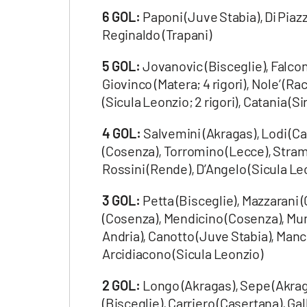
6 GOL:
Paponi (Juve Stabia), Di Piaz
laconair.it
Reginaldo (Trapani)
lacitymag.it
5 GOL:
Jovanovic (Bisceglie), Falcon
Giovinco (Matera; 4 rigori), Nole’ (R
ilreggino.it
(Sicula Leonzio; 2 rigori), Catania (Si
cosenzachannel.it
4 GOL:
Salvemini (Akragas), Lodi (Cat
ilvibonese.it
(Cosenza), Torromino (Lecce), Stramb
Rossini (Rende), D’Angelo (Sicula Leo
catanzarochannel.it
3 GOL:
Petta (Bisceglie), Mazzarani (
lacapitalenews.it
(Cosenza), Mendicino (Cosenza), Mung
Andria), Canotto (Juve Stabia), Manc
Arcidiacono (Sicula Leonzio)
App
Android
2 GOL:
Longo (Akragas), Sepe (Akragas
(Bisceglie), Carriero (Casertana), Gal