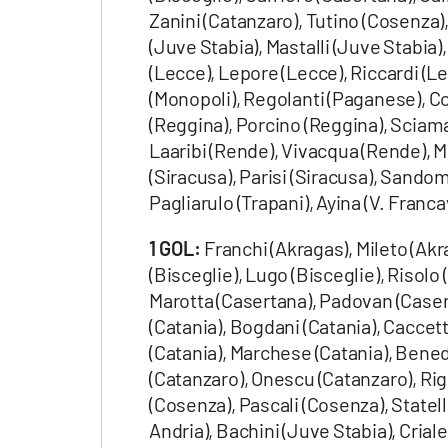
Apple
Zanini (Catanzaro), Tutino (Cosenza), 
(Juve Stabia), Mastalli (Juve Stabia)
(Lecce), Lepore (Lecce), Riccardi (
(Monopoli), Regolanti (Paganese), Co
Vai
(Reggina), Porcino (Reggina), Sciam
Laaribi (Rende), Vivacqua (Rende), M
(Siracusa), Parisi (Siracusa), Sandom
Pagliarulo (Trapani), Ayina (V. Francav
1 GOL:
Franchi (Akragas), Mileto (Akra
(Bisceglie), Lugo (Bisceglie), Risolo
Marotta (Casertana), Padovan (Casert
(Catania), Bogdani (Catania), Caccetta
(Catania), Marchese (Catania), Bened
(Catanzaro), Onescu (Catanzaro), Rig
(Cosenza), Pascali (Cosenza), Statella
Andria), Bachini (Juve Stabia), Crial