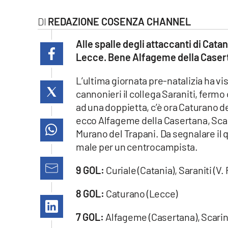
Cultura
REDAZIONE COSENZA CHANNEL
Ambiente
Alle spalle degli attaccanti di Cata
Lecce. Bene Alfageme della Caserta
Streaming
L’ultima giornata pre-natalizia ha vis
LaC TV
cannonieri il collega Saraniti, fermo 
ad una doppietta, c’è ora Caturano de
Lac Network
ecco Alfageme della Casertana, Scari
Murano del Trapani. Da segnalare il 
LaC OnAir
male per un centrocampista.
LaC
9 GOL:
Curiale (Catania), Saraniti (V.
Network
lacplay.it
8 GOL:
Caturano (Lecce)
7 GOL:
Alfageme (Casertana), Scaring
lactv.it