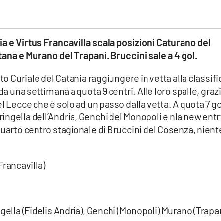
nia e Virtus Francavilla scala posizioni Caturano del
na e Murano del Trapani. Bruccini sale a 4 gol.
to Curiale del Catania raggiungere in vetta alla classifi
da una settimana a quota 9 centri. Alle loro spalle, graz
l Lecce che è solo ad un passo dalla vetta. A quota 7 go
ngella dell’Andria, Genchi del Monopoli e nla new entr
quarto centro stagionale di Bruccini del Cosenza, nient
 Francavilla)
ella (Fidelis Andria), Genchi (Monopoli) Murano (Trapan