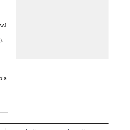
ssi
),
s
ola