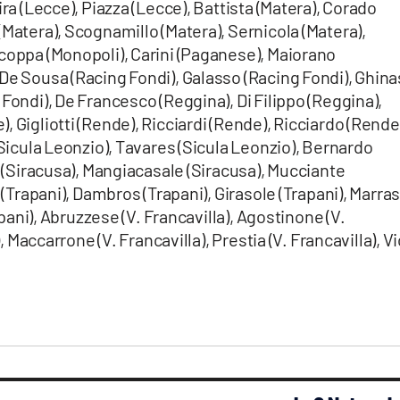
ira (Lecce), Piazza (Lecce), Battista (Matera), Corado
(Matera), Scognamillo (Matera), Sernicola (Matera),
Scoppa (Monopoli), Carini (Paganese), Maiorano
De Sousa (Racing Fondi), Galasso (Racing Fondi), Ghina
Fondi), De Francesco (Reggina), Di Filippo (Reggina),
 Gigliotti (Rende), Ricciardi (Rende), Ricciardo (Rende
(Sicula Leonzio), Tavares (Sicula Leonzio), Bernardo
i (Siracusa), Mangiacasale (Siracusa), Mucciante
 (Trapani), Dambros (Trapani), Girasole (Trapani), Marra
rapani), Abruzzese (V. Francavilla), Agostinone (V.
), Maccarrone (V. Francavilla), Prestia (V. Francavilla), Vi