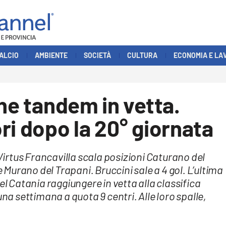
ALCIO
AMBIENTE
SOCIETÀ
CULTURA
ECONOMIA E LA
che tandem in vetta.
ri dopo la 20° giornata
 Virtus Francavilla scala posizioni Caturano del
urano del Trapani. Bruccini sale a 4 gol. L’ultima
el Catania raggiungere in vetta alla classifica
una settimana a quota 9 centri. Alle loro spalle,