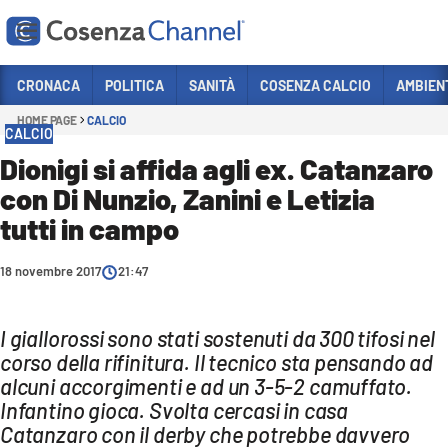
Vai
CRONACA
POLITICA
SANITÀ
COSENZA CALCIO
AMBIEN
HOME PAGE
CALCIO
Sezioni
CALCIO
CRONACA
Dionigi si affida agli ex. Catanzaro
con Di Nunzio, Zanini e Letizia
POLITICA
tutti in campo
COSENZA CALCIO
ECONOMIA E LAVORO
18 novembre 2017
21:47
ITALIA MONDO
I giallorossi sono stati sostenuti da 300 tifosi nel
SANITÀ
corso della rifinitura. Il tecnico sta pensando ad
SPORT
alcuni accorgimenti e ad un 3-5-2 camuffato.
Infantino gioca. Svolta cercasi in casa
CULTURA
Catanzaro con il derby che potrebbe davvero