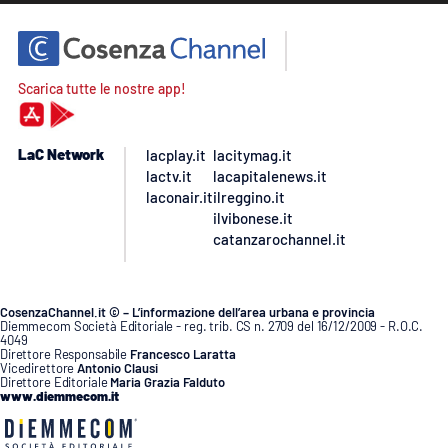
Scarica tutte le nostre app!
LaC Network
lacplay.it
lacitymag.it
lactv.it
lacapitalenews.it
laconair.it
ilreggino.it
ilvibonese.it
catanzarochannel.it
CosenzaChannel.it © – L’informazione dell’area urbana e provincia
Diemmecom Società Editoriale - reg. trib. CS n. 2709 del 16/12/2009 - R.O.C.
4049
Direttore Responsabile
Francesco Laratta
Vicedirettore
Antonio Clausi
Direttore Editoriale
Maria Grazia Falduto
www.diemmecom.it