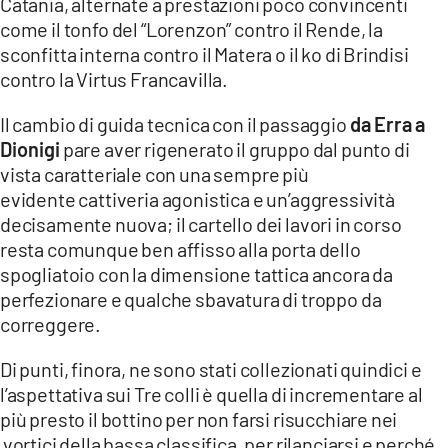
Catania, alternate a prestazioni poco convincenti
COSENZACHANNEL.IT
come il tonfo del “Lorenzon” contro il Rende, la
ILVIBONESE.IT
sconfitta interna contro il Matera o il ko di Brindisi
contro la Virtus Francavilla.
CATANZAROCHANNEL.IT
LACAPITALENEWS.IT
Il cambio di guida tecnica con il passaggio
da Erra a
Dionigi
pare aver rigenerato il gruppo dal punto di
vista caratteriale con una sempre più
App
evidente cattiveria agonistica e un’aggressività
ANDROID
decisamente nuova; il cartello dei lavori in corso
APPLE
resta comunque ben affisso alla porta dello
spogliatoio con la dimensione tattica ancora da
perfezionare e qualche sbavatura di troppo da
correggere.
Di punti, finora, ne sono stati collezionati quindici e
l’aspettativa sui Tre colli è quella di incrementare al
più presto il bottino per non farsi risucchiare nei
vortici della bassa classifica, per rilanciarsi e perché