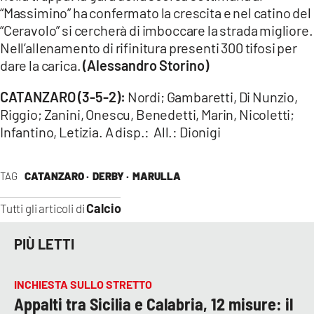
“Massimino” ha confermato la crescita e nel catino del
“Ceravolo” si cercherà di imboccare la strada migliore.
Nell’allenamento di rifinitura presenti 300 tifosi per
dare la carica.
(Alessandro Storino)
CATANZARO (3-5-2):
Nordi; Gambaretti, Di Nunzio,
Riggio; Zanini, Onescu, Benedetti, Marin, Nicoletti;
Infantino, Letizia. A disp.: All.: Dionigi
TAG
CATANZARO ·
DERBY ·
MARULLA
Calcio
Tutti gli articoli di
PIÙ LETTI
INCHIESTA SULLO STRETTO
Appalti tra Sicilia e Calabria, 12 misure: il