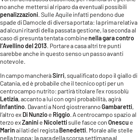
no anche mettersi al riparo da eventuali possibili
penalizzazioni
. Sulle Aquile infatti pendono due
spade di Damocle di diversa portata: la prima relativa
ad alcuni ritardi della passata gestione, la seconda al
caso di presunta tentata combine
nella gara contro
l’Avellino del 2013
. Portare a casa altri tre punti
sarebbe anche in questo senso un passo avanti
notevole.
In campo mancherà
Sirri
, squalificato dopo il giallo di
Catania, ed è probabile che il tecnico opti per un
centrocampo nutrito: partirà titolare l’ex rossoblù
Letizia
, accanto a lui con ogni probabilità, agirà
Infantino
. Davanti a Nord giostreranno
Gambaretti
,
l’altro ex
Di Nunzio
e
Riggio
. A centrocampo spazio al
terzo ex
Zanini
e
Nicoletti
sulle fasce con
Onescu
e
Marin
ai lati del regista
Benedetti
. Morale alle stelle
nella truppa: la gara della scorsa settimana al