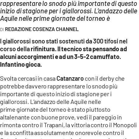
AMBIENTE
rappresentare lo snodo più importante di questo
inizio di stagione per i giallorossi. L’andazzo delle
Aquile nelle prime giornate del torneo è
Streaming
LAC TV
REDAZIONE COSENZA CHANNEL
LAC NETWORK
I giallorossi sono stati sostenuti da 300 tifosi nel
corso della
rifinitura. Il tecnico sta pensando ad
LAC ONAIR
alcuni accorgimenti e ad un 3-5-2 camuffato.
Infantino gioca.
LaC
Network
Svolta cercasi in casa
Catanzaro
con il derby che
LACPLAY.IT
potrebbe davvero rappresentare lo snodo più
importante di questo inizio di stagione per i
LACTV.IT
giallorossi. L’andazzo delle Aquile nelle
LACONAIR.IT
prime giornate del torneo è stato piuttosto
altalenante con buone prove, vedi il pareggio in
LACITYMAG.IT
rimonta contro il Trapani, la vittoria contro il Monopoli
ILREGGINO.IT
e la sconfitta assolutamente onorevole contro il