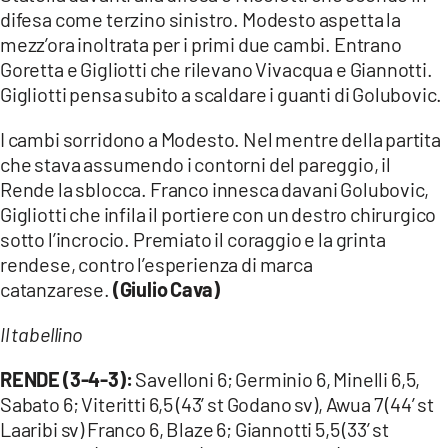
difesa come terzino sinistro. Modesto aspetta la
mezz’ora inoltrata per i primi due cambi. Entrano
Goretta e Gigliotti che rilevano Vivacqua e Giannotti.
Gigliotti pensa subito a scaldare i guanti di Golubovic.
I cambi sorridono a Modesto. Nel mentre della partita
che stava assumendo i contorni del pareggio, il
Rende la sblocca. Franco innesca davani Golubovic,
Gigliotti che infila il portiere con un destro chirurgico
sotto l’incrocio. Premiato il coraggio e la grinta
rendese, contro l’esperienza di marca
catanzarese.
(Giulio Cava)
Il tabellino
RENDE (3-4-3):
Savelloni 6; Germinio 6, Minelli 6,5,
Sabato 6; Viteritti 6,5 (43’ st Godano sv), Awua 7 (44’ st
Laaribi sv) Franco 6, Blaze 6; Giannotti 5,5 (33’ st