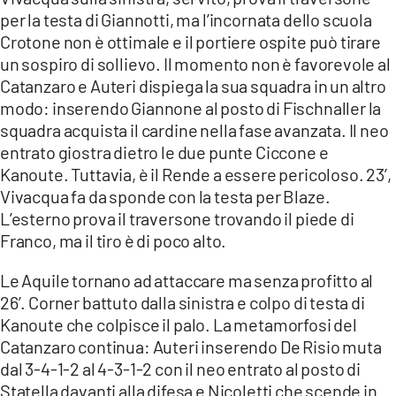
per la testa di Giannotti, ma l’incornata dello scuola
Crotone non è ottimale e il portiere ospite può tirare
un sospiro di sollievo. Il momento non è favorevole al
Catanzaro e Auteri dispiega la sua squadra in un altro
modo: inserendo Giannone al posto di Fischnaller la
squadra acquista il cardine nella fase avanzata. Il neo
entrato giostra dietro le due punte Ciccone e
Kanoute. Tuttavia, è il Rende a essere pericoloso. 23’,
Vivacqua fa da sponde con la testa per Blaze.
L’esterno prova il traversone trovando il piede di
Franco, ma il tiro è di poco alto.
Le Aquile tornano ad attaccare ma senza profitto al
26’. Corner battuto dalla sinistra e colpo di testa di
Kanoute che colpisce il palo. La metamorfosi del
Catanzaro continua: Auteri inserendo De Risio muta
dal 3-4-1-2 al 4-3-1-2 con il neo entrato al posto di
Statella davanti alla difesa e Nicoletti che scende in