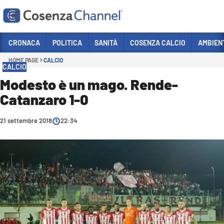
Vai
CRONACA
POLITICA
SANITÀ
COSENZA CALCIO
AMBIEN
HOME PAGE
CALCIO
Sezioni
CALCIO
CRONACA
Modesto è un mago. Rende-
Catanzaro 1-0
POLITICA
COSENZA CALCIO
21 settembre 2018
22:34
ECONOMIA E LAVORO
ITALIA MONDO
SANITÀ
SPORT
CULTURA