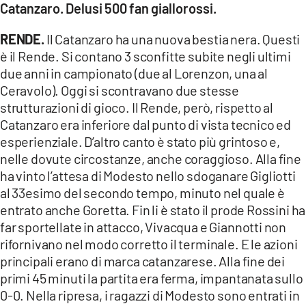
COSENZACHANNEL.IT
Catanzaro. Delusi 500 fan giallorossi.
ILVIBONESE.IT
RENDE.
Il Catanzaro ha una nuova bestia nera. Questi
CATANZAROCHANNEL.IT
è il Rende. Si contano 3 sconfitte subite negli ultimi
due anni in campionato (due al Lorenzon, una al
LACAPITALENEWS.IT
Ceravolo). Oggi si scontravano due stesse
strutturazioni di gioco. Il Rende, però, rispetto al
App
Catanzaro era inferiore dal punto di vista tecnico ed
ANDROID
esperienziale. D’altro canto è stato più grintoso e,
nelle dovute circostanze, anche coraggioso. Alla fine
APPLE
ha vinto l’attesa di Modesto nello sdoganare Gigliotti
al 33esimo del secondo tempo, minuto nel quale è
entrato anche Goretta. Fin li è stato il prode Rossini ha
far sportellate in attacco, Vivacqua e Giannotti non
rifornivano nel modo corretto il terminale. E le azioni
principali erano di marca catanzarese. Alla fine dei
primi 45 minuti la partita era ferma, impantanata sullo
0-0. Nella ripresa, i ragazzi di Modesto sono entrati in