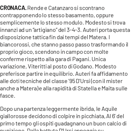
CRONACA.
Rende e Catanzaro si scontrano
contrapponendo lo stesso basamento, oppure
semplicemente lo stesso modulo. Modesto si trova
innanzi ad un “artigiano” del 3-4-3. Auteri porta questa
disposizione tattica fin dai tempi del Matera. I
biancorossi, che stanno passo passo trasformando il
proprio gioco, scendono in campo con molte
conferme rispetto alla gara di Pagani. Unica
variazione, Viteritti al posto di Godano. Modesto
preferisce partire in equilibrio. Auteri fa affidamento
alle doti tecniche del classe ’95 D’Ursi (con il mister
anche a Matera) e alla rapidità di Statella e Maita sulle
fasce.
Dopo una partenza leggermente ibrida, le Aquile
giallorosse decidono di colpire in picchiata, Al 6’ del
primo tempo gli ospiti guadagnano un buon calcio di
punizione. Dalla battuta D’Ursi appoggia su