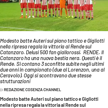
AMBIENTE
Streaming
LAC TV
LAC NETWORK
LAC ONAIR
Modesto batte Auteri sul piano tattico e Gigliotti
nella ripresa regala la vittoria al Rende sul
Catanzaro. Delusi 500 fan giallorossi. RENDE. Il
LaC
Catanzaro ha una nuova bestia nera. Questi è il
Network
Rende. Si contano 3 sconfitte subite negli ultimi
LACPLAY.IT
due anni in campionato (due al Lorenzon, una al
LACTV.IT
Ceravolo). Oggi si scontravano due stesse
strutturazioni
LACONAIR.IT
REDAZIONE COSENZA CHANNEL
LACITYMAG.IT
Modesto batte Auteri sul piano tattico e Gigliotti
ILREGGINO.IT
nella ripresa regala la vittoria al Rende sul