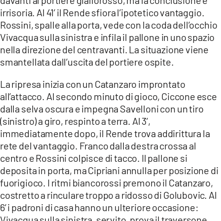
davanti al portiere giallorosso, ma la conclusione è
irrisoria. Al 41’ il Rende sfiora l’ipotetico vantaggio.
Rossini, spalle alla porta, vede con la coda dell’occhio
Vivacqua sulla sinistra e infila il pallone in uno spazio
nella direzione del centravanti. La situazione viene
smantellata dall’uscita del portiere ospite.
La ripresa inizia con un Catanzaro improntato
all’attacco. Al secondo minuto di gioco, Ciccone esce
dalla selva oscura e impegna Savelloni con un tiro
(sinistro) a giro, respinto a terra. Al 3’,
immediatamente dopo, il Rende trova addirittura la
rete del vantaggio. Franco dalla destra crossa al
centro e Rossini colpisce di tacco. Il pallone si
deposita in porta, ma Cipriani annulla per posizione di
fuorigioco. I ritmi biancorossi premono il Catanzaro,
costretto a rinculare troppo a ridosso di Golubovic. Al
6’ i padroni di casa hanno un ulteriore occasione:
Vivacqua sulla sinistra, servito, prova il traversone