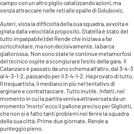
campo con un altro piglio catalizzando azioni, ma
senza attraccare nelle reti alle spalle di Golubovic.
Auteri, vista la difficoltà della sua squadra, avvolta e
girata dalla velocità (a proposito, Statella è stato del
tutto impalpabile) del Rende che iniziava a far
scricchiolare, ma non decisivamente, la barca
giallorossa. Non sono state le continue metamorfosi
del tecnico ospite a scongiurare l’esito della gara. Il
Catanzaro è passato da uno schema all’altro, dal 3-4-3
al 4-3-1-2, passando per il 3-4-1-2. Ha provato di tutto.
Il trequartista, il mediano in più nel tentativo di
arginare e contrattaccare. Tutto inutile. Infatti, nel
momento in cui la partita veniva attraversata da un
momento “morto” ecco il pallone preciso per Gigliotti,
che non si è fatto tanti problemi nel ferire la squadra
della sua città. Prime due giornate, Rende a
punteggio pieno.