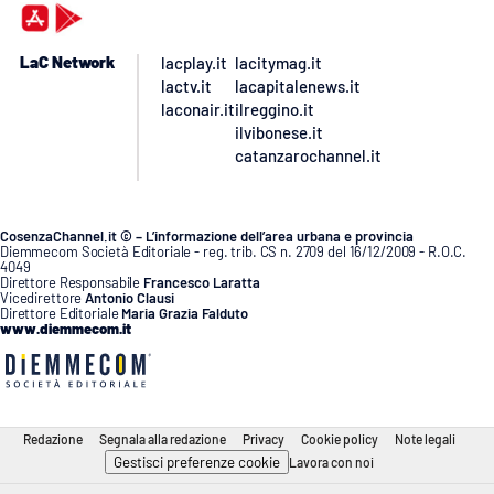
LaC Network
lacplay.it
lacitymag.it
lactv.it
lacapitalenews.it
laconair.it
ilreggino.it
ilvibonese.it
catanzarochannel.it
CosenzaChannel.it © – L’informazione dell’area urbana e provincia
Diemmecom Società Editoriale - reg. trib. CS n. 2709 del 16/12/2009 - R.O.C.
4049
Direttore Responsabile
Francesco Laratta
Vicedirettore
Antonio Clausi
Direttore Editoriale
Maria Grazia Falduto
www.diemmecom.it
Redazione
Segnala alla redazione
Privacy
Cookie policy
Note legali
Gestisci preferenze cookie
Lavora con noi