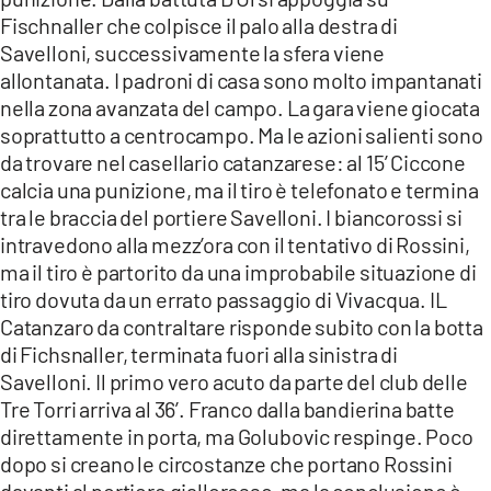
Fischnaller che colpisce il palo alla destra di
Savelloni, successivamente la sfera viene
allontanata. I padroni di casa sono molto impantanati
nella zona avanzata del campo. La gara viene giocata
soprattutto a centrocampo. Ma le azioni salienti sono
da trovare nel casellario catanzarese: al 15’ Ciccone
calcia una punizione, ma il tiro è telefonato e termina
tra le braccia del portiere Savelloni. I biancorossi si
intravedono alla mezz’ora con il tentativo di Rossini,
ma il tiro è partorito da una improbabile situazione di
tiro dovuta da un errato passaggio di Vivacqua. IL
Catanzaro da contraltare risponde subito con la botta
di Fichsnaller, terminata fuori alla sinistra di
Savelloni. Il primo vero acuto da parte del club delle
Tre Torri arriva al 36’. Franco dalla bandierina batte
direttamente in porta, ma Golubovic respinge. Poco
dopo si creano le circostanze che portano Rossini