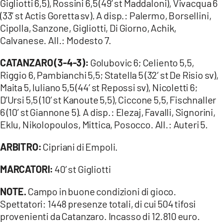
Gigliotti 6,5), Rossini 6,5 (49’ st Maddaloni), Vivacqua 6
(33’ st Actis Goretta sv). A disp.: Palermo, Borsellini,
Cipolla, Sanzone, Gigliotti, Di Giorno, Achik,
Calvanese. All.: Modesto 7.
CATANZARO (3-4-3):
Golubovic 6; Celiento 5,5,
Riggio 6, Pambianchi 5,5; Statella 5 (32’ st De Risio sv),
Maita 5, Iuliano 5,5 (44’ st Repossi sv), Nicoletti 6;
D’Ursi 5,5 (10’ st Kanoute 5,5), Ciccone 5,5, Fischnaller
6 (10’ st Giannone 5). A disp.: Elezaj, Favalli, Signorini,
Eklu, Nikolopoulos, Mittica, Posocco. All.: Auteri 5.
ARBITRO:
Cipriani di Empoli.
MARCATORI:
40’ st Gigliotti
NOTE.
Campo in buone condizioni di gioco.
Spettatori: 1448 presenze totali, di cui 504 tifosi
provenienti da Catanzaro. Incasso di 12.810 euro.