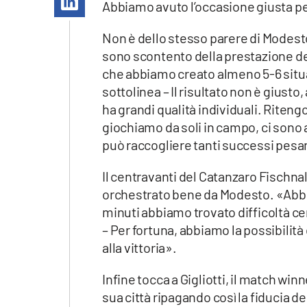
Abbiamo avuto l’occasione giusta per
Apple
Non è dello stesso parere di Modesto
sono scontento della prestazione de
che abbiamo creato almeno 5-6 situ
Vai
sottolinea – Il risultato non è giust
ha grandi qualità individuali. Riteng
giochiamo da soli in campo, ci sono 
può raccogliere tanti successi pesa
Il centravanti del Catanzaro Fischnall
orchestrato bene da Modesto. «Abbia
minuti abbiamo trovato difficoltà ce
– Per fortuna, abbiamo la possibilità
alla vittoria».
Infine tocca a Gigliotti, il match win
sua città ripagando così la fiducia 