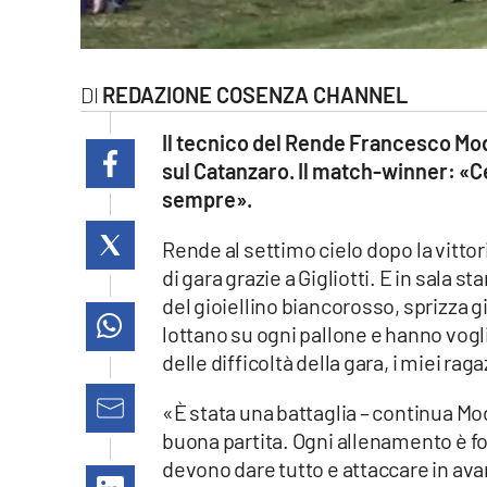
laconair.it
lacitymag.it
REDAZIONE COSENZA CHANNEL
ilreggino.it
Il tecnico del Rende Francesco Mode
sul Catanzaro. Il match-winner: «C
cosenzachannel.it
sempre».
ilvibonese.it
Rende al settimo cielo dopo la vittor
di gara grazie a Gigliotti. E in sala 
catanzarochannel.it
del gioiellino biancorosso, sprizza gi
lottano su ogni pallone e hanno vogl
lacapitalenews.it
delle difficoltà della gara, i miei rag
App
«È stata una battaglia – continua M
buona partita. Ogni allenamento è f
Android
devono dare tutto e attaccare in avan