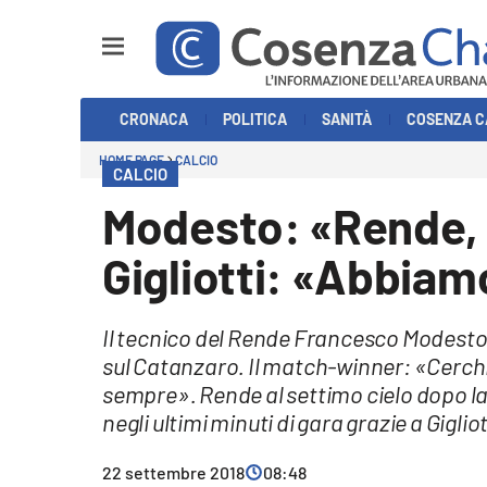
Sezioni
CRONACA
POLITICA
SANITÀ
COSENZA C
Cronaca
HOME PAGE
CALCIO
CALCIO
Politica
Modesto: «Rende,
Cosenza Calcio
Gigliotti: «Abbiamo
Economia e Lavoro
Il tecnico del Rende Francesco Modesto si
Italia Mondo
sul Catanzaro. Il match-winner: «Cerchi
sempre». Rende al settimo cielo dopo la 
Sanità
negli ultimi minuti di gara grazie a Gigliot
Sport
22 settembre 2018
08:48