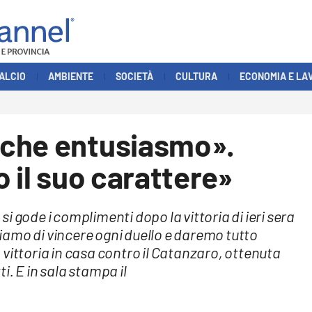
ALCIO
AMBIENTE
SOCIETÀ
CULTURA
ECONOMIA E LA
 che entusiasmo».
 il suo carattere»
 gode i complimenti dopo la vittoria di ieri sera
amo di vincere ogni duello e daremo tutto
vittoria in casa contro il Catanzaro, ottenuta
ti. E in sala stampa il