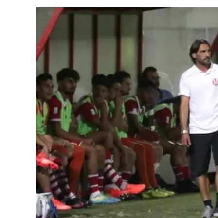
Cultura
Ambiente
Streaming
LaC TV
Lac Network
LaC OnAir
LaC
Network
lacplay.it
lactv.it