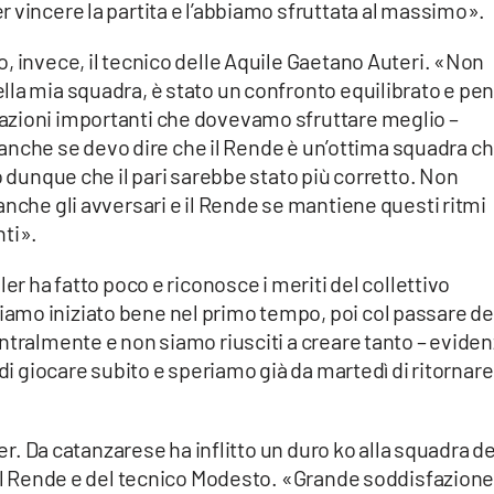
 vincere la partita e l’abbiamo sfruttata al massimo».
, invece, il tecnico delle Aquile Gaetano Auteri. «Non
lla mia squadra, è stato un confronto equilibrato e pe
azioni importanti che dovevamo sfruttare meglio –
o, anche se devo dire che il Rende è un’ottima squadra c
o dunque che il pari sarebbe stato più corretto. Non
anche gli avversari e il Rende se mantiene questi ritmi
nti».
er ha fatto poco e riconosce i meriti del collettivo
mo iniziato bene nel primo tempo, poi col passare de
ntralmente e non siamo riusciti a creare tanto – eviden
 di giocare subito e speriamo già da martedì di ritornare
ner. Da catanzarese ha inflitto un duro ko alla squadra de
del Rende e del tecnico Modesto. «Grande soddisfazion