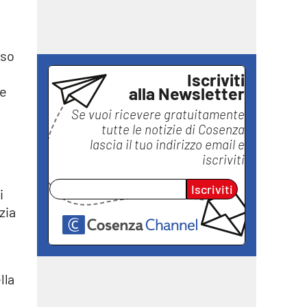
nso
Iscriviti
alla Newsletter
he
Se vuoi ricevere gratuitamente
tutte le notizie di
Cosenza
lascia il tuo indirizzo email e
iscriviti
Iscriviti
i
zia
lla
e