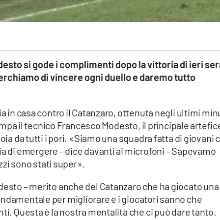
sto si gode i complimenti dopo la vittoria di ieri ser
erchiamo di vincere ogni duello e daremo tutto
ia in casa contro il Catanzaro, ottenuta negli ultimi min
stampa il tecnico Francesco Modesto, il principale artefic
oia da tutti i pori. «Siamo una squadra fatta di giovani 
ia di emergere – dice davanti ai microfoni – Sapevamo
azzi sono stati super».
odesto – merito anche del Catanzaro che ha giocato una
ondamentale per migliorare e i giocatori sanno che
ti. Questa è la nostra mentalità che ci può dare tanto.