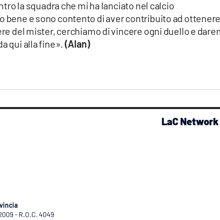
ontro la squadra che mi ha lanciato nel calcio
o bene e sono contento di aver contribuito ad ottenere
tere del mister, cerchiamo di vincere ogni duello e dar
a qui alla fine».
(Alan)
LaC Network
vincia
/2009 - R.O.C. 4049