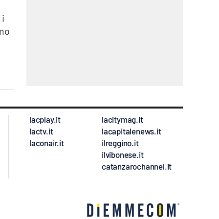
 i
emo
lacplay.it
lacitymag.it
lactv.it
lacapitalenews.it
laconair.it
ilreggino.it
ilvibonese.it
catanzarochannel.it