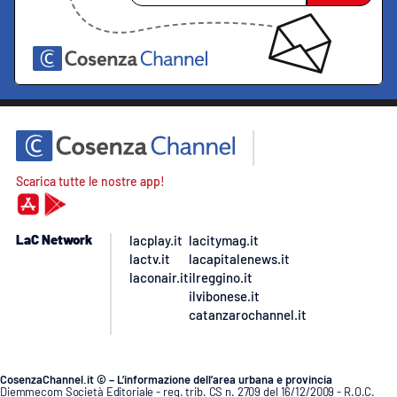
Scarica tutte le nostre app!
LaC Network
lacplay.it
lacitymag.it
lactv.it
lacapitalenews.it
laconair.it
ilreggino.it
ilvibonese.it
catanzarochannel.it
CosenzaChannel.it © – L’informazione dell’area urbana e provincia
Diemmecom Società Editoriale - reg. trib. CS n. 2709 del 16/12/2009 - R.O.C.