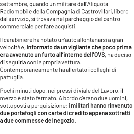
COSENZACHANNEL.IT
settembre, quando un militare dell’Aliquota
Radiomobile della Compagnia di Castrovillari, libero
ILVIBONESE.IT
dal servizio, si trovava nel parcheggio del centro
CATANZAROCHANNEL.IT
commerciale per fare acquisti.
LACAPITALENEWS.IT
Il carabiniere ha notato un’auto allontanarsi a gran
velocità e,
informato da un vigilante che poco prima
App
era avvenuto un furto all’interno dell’OVS,
ha deciso
ANDROID
di seguirla con la propria vettura.
Contemporaneamente ha allertato i colleghi di
APPLE
pattuglia.
Pochi minuti dopo, nei pressi di viale del Lavoro, il
mezzo è stato fermato. A bordo c’erano due uomini,
sottoposti a perquisizione:
i militari hanno rinvenuto
due portafogli con carte di credito appena sottratti
a due commesse del negozio.