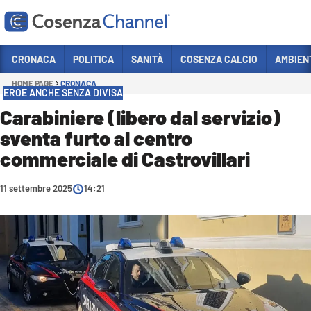
Vai
CRONACA
POLITICA
SANITÀ
COSENZA CALCIO
AMBIEN
HOME PAGE
CRONACA
Sezioni
EROE ANCHE SENZA DIVISA
CRONACA
Carabiniere (libero dal servizio)
sventa furto al centro
POLITICA
commerciale di Castrovillari
COSENZA CALCIO
ECONOMIA E LAVORO
11 settembre 2025
14:21
ITALIA MONDO
SANITÀ
SPORT
CULTURA