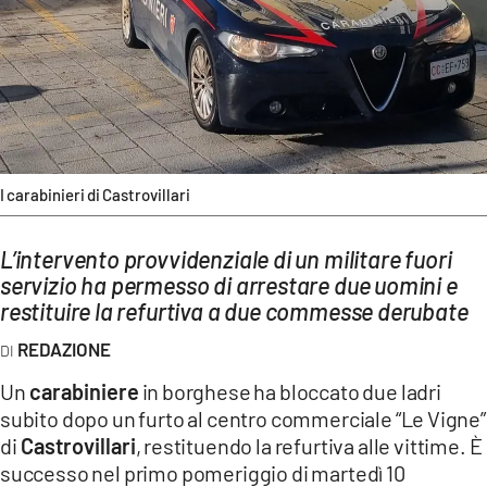
AMBIENTE
Streaming
LAC TV
LAC NETWORK
LAC ONAIR
I carabinieri di Castrovillari
LaC
L’intervento provvidenziale di un militare fuori
Network
servizio ha permesso di arrestare due uomini e
LACPLAY.IT
restituire la refurtiva a due commesse derubate
LACTV.IT
REDAZIONE
LACONAIR.IT
Un
carabiniere
in borghese ha bloccato due ladri
LACITYMAG.IT
subito dopo un furto al centro commerciale “Le Vigne”
di
Castrovillari
, restituendo la refurtiva alle vittime. È
ILREGGINO.IT
successo nel primo pomeriggio di martedì 10