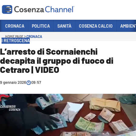
Vai
CRONACA
POLITICA
SANITÀ
COSENZA CALCIO
AMBIEN
HOME PAGE
CRONACA
Sezioni
I RETROSCENA
CRONACA
L’arresto di Scornaienchi
decapita il gruppo di fuoco di
POLITICA
Cetraro | VIDEO
COSENZA CALCIO
ECONOMIA E LAVORO
9 gennaio 2026
09:57
ITALIA MONDO
SANITÀ
SPORT
CULTURA