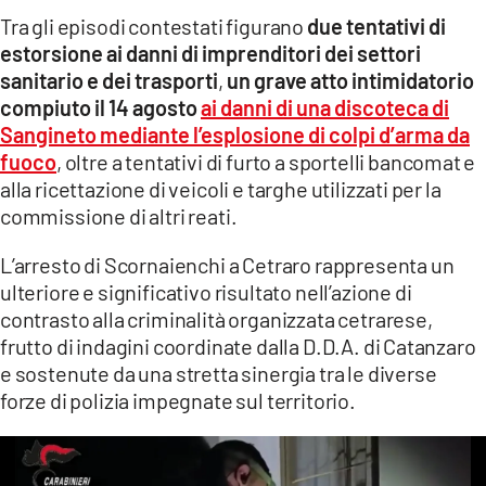
Tra gli episodi contestati figurano
due tentativi di
estorsione ai danni di imprenditori dei settori
sanitario e dei trasporti
,
un grave atto intimidatorio
compiuto il 14 agosto
ai danni di una discoteca di
Sangineto mediante l’esplosione di colpi d’arma da
fuoco
, oltre a tentativi di furto a sportelli bancomat e
alla ricettazione di veicoli e targhe utilizzati per la
commissione di altri reati.
L’arresto di Scornaienchi a Cetraro rappresenta un
ulteriore e significativo risultato nell’azione di
contrasto alla criminalità organizzata cetrarese,
frutto di indagini coordinate dalla D.D.A. di Catanzaro
e sostenute da una stretta sinergia tra le diverse
forze di polizia impegnate sul territorio.