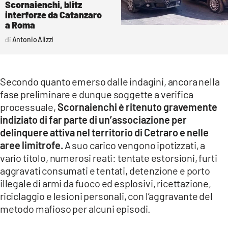
Scornaienchi, blitz
interforze da Catanzaro
a Roma
Antonio Alizzi
Secondo quanto emerso dalle indagini, ancora nella
fase preliminare e dunque soggette a verifica
processuale,
Scornaienchi è ritenuto gravemente
indiziato di far parte di un’associazione per
delinquere attiva nel territorio di Cetraro e nelle
aree limitrofe.
A suo carico vengono ipotizzati, a
vario titolo, numerosi reati: tentate estorsioni, furti
aggravati consumati e tentati, detenzione e porto
illegale di armi da fuoco ed esplosivi, ricettazione,
riciclaggio e lesioni personali, con l’aggravante del
metodo mafioso per alcuni episodi.