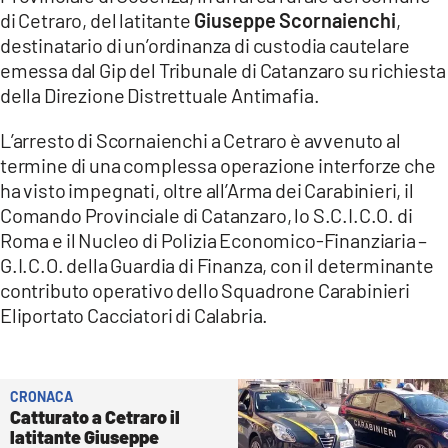
COSENZACHANNEL.IT
di Cetraro, del latitante
Giuseppe Scornaienchi
,
ILVIBONESE.IT
destinatario di un’ordinanza di custodia cautelare
emessa dal Gip del Tribunale di Catanzaro su richiesta
CATANZAROCHANNEL.IT
della Direzione Distrettuale Antimafia.
LACAPITALENEWS.IT
L’arresto di Scornaienchi a Cetraro è avvenuto al
termine di una complessa operazione interforze che
App
ha visto impegnati, oltre all’Arma dei Carabinieri, il
ANDROID
Comando Provinciale di Catanzaro, lo S.C.I.C.O. di
Roma e il Nucleo di Polizia Economico-Finanziaria –
APPLE
G.I.C.O. della Guardia di Finanza, con il determinante
contributo operativo dello Squadrone Carabinieri
Eliportato Cacciatori di Calabria.
CRONACA
Catturato a Cetraro il
latitante Giuseppe