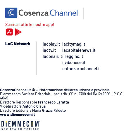
Scarica tutte le nostre app!
LaC Network
lacplay.it
lacitymag.it
lactv.it
lacapitalenews.it
laconair.it
ilreggino.it
ilvibonese.it
catanzarochannel.it
CosenzaChannel.it © – L’informazione dell’area urbana e provincia
Diemmecom Società Editoriale - reg. trib. CS n. 2709 del 16/12/2009 - R.O.C.
4049
Direttore Responsabile
Francesco Laratta
Vicedirettore
Antonio Clausi
Direttore Editoriale
Maria Grazia Falduto
www.diemmecom.it