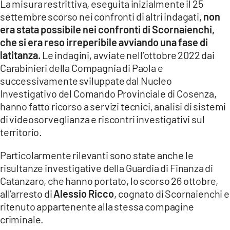
La misura restrittiva, eseguita inizialmente il 25
settembre scorso nei confronti di altri indagati,
non
era stata possibile nei confronti di Scornaienchi,
che si era reso irreperibile avviando una fase di
latitanza.
Le indagini, avviate nell’ottobre 2022 dai
Carabinieri della Compagnia di Paola e
successivamente sviluppate dal Nucleo
Investigativo del Comando Provinciale di Cosenza,
hanno fatto ricorso a servizi tecnici, analisi di sistemi
di videosorveglianza e riscontri investigativi sul
territorio.
Particolarmente rilevanti sono state anche le
risultanze investigative della Guardia di Finanza di
Catanzaro, che hanno portato, lo scorso 26 ottobre,
all’arresto di
Alessio Ricco
, cognato di Scornaienchi e
ritenuto appartenente alla stessa compagine
criminale.