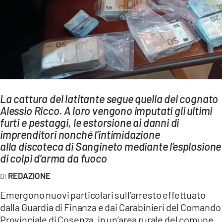
AMBIENTE
Streaming
LAC TV
LAC NETWORK
LAC ONAIR
La cattura del latitante segue quella del cognato
Alessio Ricco. A loro vengono imputati gli ultimi
LaC
Network
furti e pestaggi, le estorsione ai danni di
imprenditori nonché l’intimidazione
LACPLAY.IT
alla discoteca di Sangineto mediante l’esplosione
LACTV.IT
di colpi d’arma da fuoco
LACONAIR.IT
REDAZIONE
LACITYMAG.IT
Emergono nuovi particolari sull’arresto effettuato
dalla Guardia di Finanza e dai Carabinieri del Comando
ILREGGINO.IT
Provinciale di Cosenza, in un’area rurale del comune