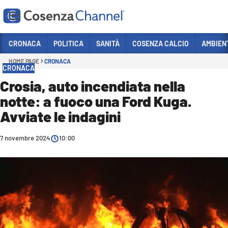
Vai
CRONACA
POLITICA
SANITÀ
COSENZA CALCIO
AMBIEN
HOME PAGE
CRONACA
Sezioni
CRONACA
CRONACA
Crosia, auto incendiata nella
notte: a fuoco una Ford Kuga.
POLITICA
Avviate le indagini
COSENZA CALCIO
ECONOMIA E LAVORO
7 novembre 2024
10:00
ITALIA MONDO
SANITÀ
SPORT
CULTURA