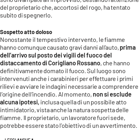
COSENZACHANNEL.IT
del proprietario che, accortosi del rogo, ha tentato
ILVIBONESE.IT
subito di spegnerlo.
CATANZAROCHANNEL.IT
Sospetto atto doloso
LACAPITALENEWS.IT
Nonostante il tempestivo intervento, le fiamme
hanno comunque causato gravi danni all’auto,
prima
App
dell’arrivo sul posto dei vigili del fuoco del
distaccamento di Corigliano Rossano
, che hanno
ANDROID
definitivamente domato il fuoco. Sul luogo sono
APPLE
intervenuti anche i carabinieri per effettuare i primi
rilievi e avviare le indagini necessarie a comprendere
l’origine dell’incendio. Al momento,
non si esclude
alcuna ipotesi,
inclusa quella di un possibile atto
intimidatorio, vista anche la natura sospetta delle
fiamme. Il proprietario, un lavoratore fuori sede,
potrebbe essere stato l’obiettivo di un avvertimento.