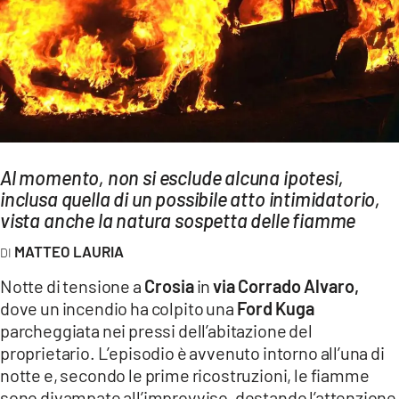
AMBIENTE
Streaming
LAC TV
LAC NETWORK
LAC ONAIR
Al momento, non si esclude alcuna ipotesi,
inclusa quella di un possibile atto intimidatorio,
LaC
Network
vista anche la natura sospetta delle fiamme
LACPLAY.IT
MATTEO LAURIA
LACTV.IT
Notte di tensione a
Crosia
in
via Corrado Alvaro,
LACONAIR.IT
dove un incendio ha colpito una
Ford Kuga
parcheggiata nei pressi dell’abitazione del
LACITYMAG.IT
proprietario. L’episodio è avvenuto intorno all’una di
ILREGGINO.IT
notte e, secondo le prime ricostruzioni, le fiamme
sono divampate all’improvviso, destando l’attenzione