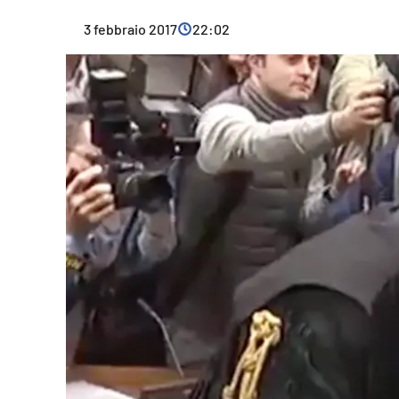
Cultura
3 febbraio 2017
22:02
Ambiente
Streaming
LaC TV
Lac Network
LaC OnAir
LaC
Network
lacplay.it
lactv.it