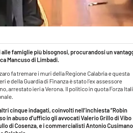
i alle famiglie più bisognosi, procurandosi un vantag
osca Mancuso di Limbadi.
nzaro fa tremare i muri della Regione Calabria e questa
eri e della Guardia di Finanza è stato l’ex assessore
 arrestato ieri a Verona. Il politico in quota Forza Itali
onale.
 altri cinque indagati, coinvolti nell’inchiesta “Robin
in abuso d’ufficio gli avvocati Valerio Grillo di Vibo
ullo di Cosenza, e i commercialisti Antonio Cusimano