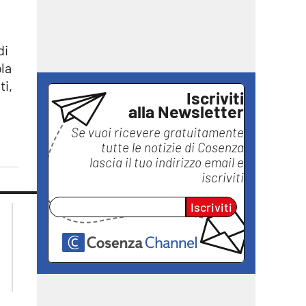
di
ola
ti,
Iscriviti
alla Newsletter
Se vuoi ricevere gratuitamente
tutte le notizie di
Cosenza
lascia il tuo indirizzo email e
iscriviti
Iscriviti
lacplay.it
lacitymag.it
lactv.it
lacapitalenews.it
laconair.it
ilreggino.it
ilvibonese.it
catanzarochannel.it