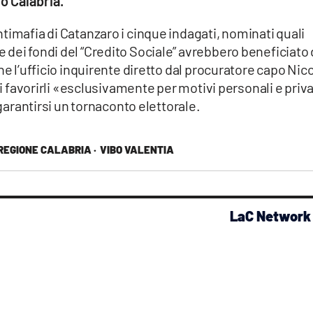
o Calabria.
timafia di Catanzaro i cinque indagati, nominati quali
dei fondi del “Credito Sociale” avrebbero beneficiato 
ne l’ufficio inquirente diretto dal procuratore capo Nic
di favorirli «esclusivamente per motivi personali e priva
 garantirsi un tornaconto elettorale.
REGIONE CALABRIA ·
VIBO VALENTIA
LaC Network