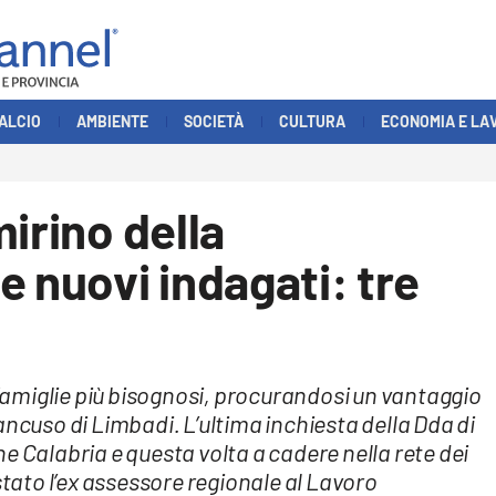
ALCIO
AMBIENTE
SOCIETÀ
CULTURA
ECONOMIA E LA
irino della
e nuovi indagati: tre
e famiglie più bisognosi, procurandosi un vantaggio
ancuso di Limbadi. L’ultima inchiesta della Dda di
e Calabria e questa volta a cadere nella rete dei
stato l’ex assessore regionale al Lavoro