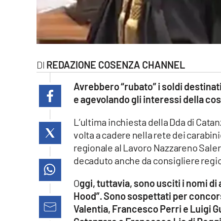
laconair.it
lacitymag.it
ilreggino.it
REDAZIONE COSENZA CHANNEL
cosenzachannel.it
Avrebbero “rubato” i soldi destinat
e agevolando gli interessi della c
ilvibonese.it
L’ultima inchiesta della Dda di Cata
catanzarochannel.it
volta a cadere nella rete dei carabini
regionale al Lavoro Nazzareno Salerno,
lacapitalenews.it
decaduto anche da consigliere regi
O
ggi, tuttavia, sono usciti i nomi di
App
Hood”. Sono sospettati per concorso 
Android
Valentia, Francesco Perri e Luigi G