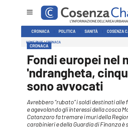
Sezioni
CRONACA
POLITICA
SANITÀ
COSENZA C
Cronaca
HOME PAGE
CRONACA
CRONACA
Politica
Fondi europei nel m
Cosenza Calcio
'ndrangheta, cinqu
Economia e Lavoro
sono avvocati
Italia Mondo
Avrebbero “rubato” i soldi destinati all
Sanità
e agevolando gli interessi della cosca M
Catanzaro fa tremare i muri della Region
Sport
carabinieri e della Guardia di Finanza è 