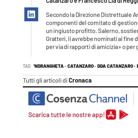
Catanzaro e Francesco Lia di Reggi
Apple
Secondo la Direzione Distrettuale An
componenti del comitato di gestione 
un ingiusto profitto. Salerno, sostie
Vai
Gratteri, li avrebbe nominati al fine 
per via di rapporti di amicizia» o per
TAG
'NDRANGHETA ·
CATANZARO ·
DDA CATANZARO ·
Tutti gli articoli di
Cronaca
Scarica tutte le nostre app!