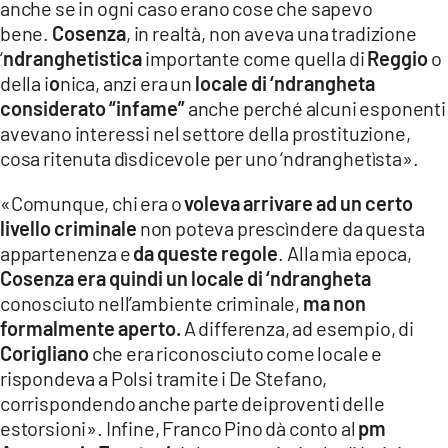
anche se in ogni caso erano cose che sapevo
bene.
Cosenza
, in realtà, non aveva una tradizione
‘
ndranghetistica
importante come quella di
Reggio
o
della i
o
nica, anzi era un
locale di ‘ndrangheta
considerato “infame”
anche perché alcuni esponenti
avevano interessi nel settore della prostituzione,
cosa ritenuta dìsdicevole per uno ‘ndranghetìsta».
«Comunque, chi era o
voleva arrivare ad un certo
livello criminale
non poteva prescìndere da questa
appartenenza e
da queste regole
. Alla mìa epoca,
Cosenza era quindi un locale di ‘ndrangheta
conosciuto nell’ambiente criminale,
ma non
formalmente aperto.
A differenza, ad esempio, di
Corigliano
che era riconosciuto come locale e
rispondeva a Polsi tramite i De Stefano,
corrispondendo anche parte deiproventi delle
estorsioni». Infine, Franco Pino dà conto al
pm