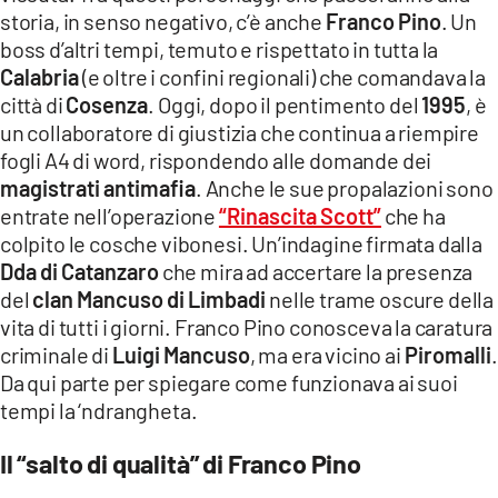
COSENZACHANNEL.IT
storia, in senso negativo, c’è anche
Franco Pino
. Un
boss d’altri tempi, temuto e rispettato in tutta la
ILVIBONESE.IT
Calabria
(e oltre i confini regionali) che comandava la
CATANZAROCHANNEL.IT
città di
Cosenza
. Oggi, dopo il pentimento del
1995
, è
LACAPITALENEWS.IT
un collaboratore di giustizia che continua a riempire
fogli A4 di word, rispondendo alle domande dei
magistrati antimafia
. Anche le sue propalazioni sono
App
entrate nell’operazione
“Rinascita Scott”
che ha
ANDROID
colpito le cosche vibonesi. Un’indagine firmata dalla
APPLE
Dda di Catanzaro
che mira ad accertare la presenza
del
clan Mancuso di Limbadi
nelle trame oscure della
vita di tutti i giorni. Franco Pino conosceva la caratura
criminale di
Luigi Mancuso
, ma era vicino ai
Piromalli
.
Da qui parte per spiegare come funzionava ai suoi
tempi la ‘ndrangheta.
Il “salto di qualità” di Franco Pino