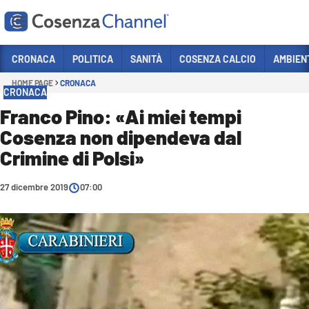
Vai
CRONACA
POLITICA
SANITÀ
COSENZA CALCIO
AMBIEN
HOME PAGE
CRONACA
Sezioni
CRONACA
CRONACA
Franco Pino: «Ai miei tempi
Cosenza non dipendeva dal
POLITICA
Crimine di Polsi»
COSENZA CALCIO
ECONOMIA E LAVORO
27 dicembre 2019
07:00
ITALIA MONDO
SANITÀ
SPORT
CULTURA