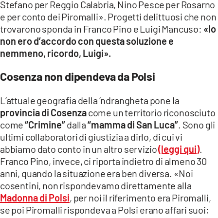
Stefano per Reggio Calabria, Nino Pesce per Rosarno
e per conto dei Piromalli». Progetti delittuosi che non
trovarono sponda in Franco Pino e Luigi Mancuso:
«Io
non ero d’accordo con questa soluzione e
nemmeno, ricordo, Luigi».
Cosenza non dipendeva da Polsi
L’attuale geografia della ‘ndrangheta pone la
provincia di Cosenza
come un territorio riconosciuto
come
“Crimine”
dalla
“mamma di San Luca”
. Sono gli
ultimi collaboratori di giustizia a dirlo, di cui vi
abbiamo dato conto in un altro servizio
(leggi qui)
.
Franco Pino, invece, ci riporta indietro di almeno 30
anni, quando la situazione era ben diversa. «Noi
cosentini, non rispondevamo direttamente alla
Madonna di Polsi
, per noi il riferimento era Piromalli,
se poi Piromalli rispondeva a Polsi erano affari suoi;