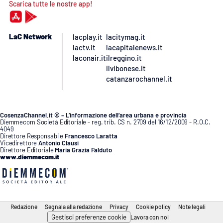
Scarica tutte le nostre app!
LaC Network
lacplay.it
lacitymag.it
lactv.it
lacapitalenews.it
laconair.it
ilreggino.it
ilvibonese.it
catanzarochannel.it
CosenzaChannel.it © – L’informazione dell’area urbana e provincia
Diemmecom Società Editoriale - reg. trib. CS n. 2709 del 16/12/2009 - R.O.C.
4049
Direttore Responsabile
Francesco Laratta
Vicedirettore
Antonio Clausi
Direttore Editoriale
Maria Grazia Falduto
www.diemmecom.it
Redazione
Segnala alla redazione
Privacy
Cookie policy
Note legali
Gestisci preferenze cookie
Lavora con noi