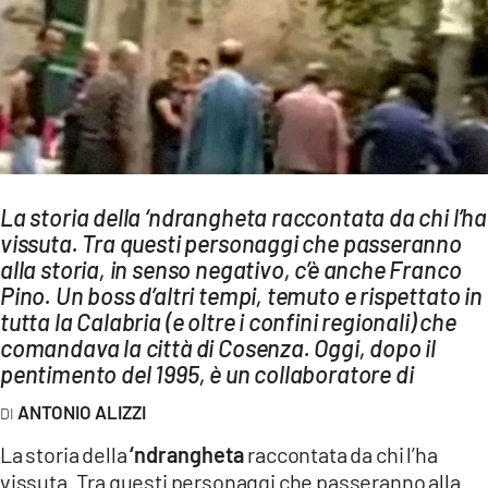
AMBIENTE
Streaming
LAC TV
LAC NETWORK
LAC ONAIR
La storia della ‘ndrangheta raccontata da chi l’ha
vissuta. Tra questi personaggi che passeranno
LaC
Network
alla storia, in senso negativo, c’è anche Franco
Pino. Un boss d’altri tempi, temuto e rispettato in
LACPLAY.IT
tutta la Calabria (e oltre i confini regionali) che
LACTV.IT
comandava la città di Cosenza. Oggi, dopo il
pentimento del 1995, è un collaboratore di
LACONAIR.IT
ANTONIO ALIZZI
LACITYMAG.IT
La storia della
‘ndrangheta
raccontata da chi l’ha
ILREGGINO.IT
vissuta. Tra questi personaggi che passeranno alla