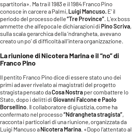
spartitoria». Ma tra il 1983 e il 1984 Franco Pino
conosce in carcere a Palmi,
Luigi Mancuso.
E’ il
periodo del processo delle
“Tre Province”
. L’ex boss
ammette che all’epoca le dichiarazioni di
Pino Scriva
,
sulla scala gerarchica della ‘ndrangheta, avevano
creato un po’ di difficoltà all’intera organizzazione.
La riunione di Nicotera Marina e il “no” di
Franco Pino
Il pentito Franco Pino dice di essere stato uno dei
primi ad aver rivelato ai magistrati del progetto
stragista pensato da
Cosa Nostra
per combattere lo
Stato, dopo i delitti di
Giovanni Falcone e Paolo
Borsellino
. Il collaboratore di giustizia, come ha
confermato nel processo
“Ndrangheta stragista”
,
racconta i particolari di una riunione, organizzata da
Luigi Mancuso a
Nicotera Marina
. «Dopo l’attentato al