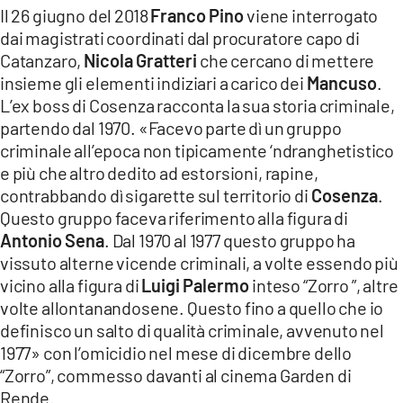
Il 26 giugno del 2018
Franco Pino
viene interrogato
dai magistrati coordinati dal procuratore capo di
Catanzaro,
Nicola Gratteri
che cercano di mettere
insieme gli elementi indiziari a carico dei
Mancuso
.
L’ex boss di Cosenza racconta la sua storia criminale,
partendo dal 1970. «Facevo parte dì un gruppo
criminale all’epoca non tipicamente ‘ndranghetistico
e più che altro dedito ad estorsioni, rapine,
contrabbando dì sigarette sul territorio di
Cosenza
.
Questo gruppo faceva riferimento alla figura di
Antonio Sena
. Dal 1970 al 1977 questo gruppo ha
vissuto alterne vicende criminali, a volte essendo più
vicino alla figura di
Luigi Palermo
inteso “Zorro ”, altre
volte allontanandosene. Questo fino a quello che io
definisco un salto di qualità criminale, avvenuto nel
1977» con l’omicidio nel mese di dicembre dello
“Zorro”, commesso davanti al cinema Garden di
Rende.