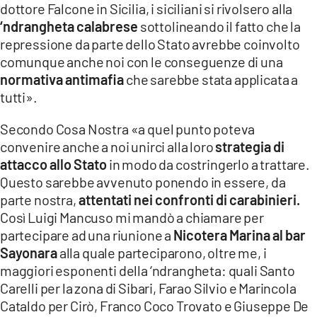
dottore Falcone in Sicilia, i siciliani si rivolsero alla
‘ndrangheta calabrese
sottolineando il fatto che la
repressione da parte dello Stato avrebbe coinvolto
comunque anche noi con le conseguenze di una
normativa antimafia
che sarebbe stata applicata a
tutti».
Secondo Cosa Nostra «a quel punto poteva
convenire anche a noi unirci alla loro
strategia di
attacco allo Stato
in modo da costringerlo a trattare.
Questo sarebbe avvenuto ponendo in essere, da
parte nostra,
attentati nei confronti di carabinieri.
Così Luigi Mancuso mi mandò a chiamare per
partecipare ad una riunione a
Nicotera Marina al bar
Sayonara
alla quale parteciparono, oltre me, i
maggiori esponenti della ‘ndrangheta: quali Santo
Carelli per la zona di Sibari, Farao Silvio e Marincola
Cataldo per Cirò, Franco Coco Trovato e Giuseppe De