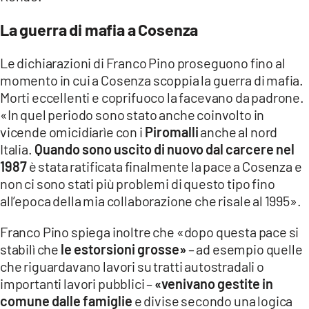
La guerra di mafia a Cosenza
Le dichiarazioni di Franco Pino proseguono fino al
momento in cui a Cosenza scoppia la guerra di mafia.
Morti eccellenti e coprifuoco la facevano da padrone.
«In quel periodo sono stato anche coinvolto in
vicende omicidiarìe con i
Piromalli
anche al nord
Italia.
Quando sono uscito di nuovo dal carcere nel
1987
è stata ratificata finalmente la pace a Cosenza e
non ci sono stati più problemi di questo tipo fino
all’epoca della mia collaborazione che risale al 1995».
Franco Pino spiega inoltre che «dopo questa pace si
stabilì che
le estorsioni grosse»
– ad esempio quelle
che riguardavano lavori su tratti autostradali o
importanti lavori pubblici –
«venivano gestite in
comune dalle famiglie
e divise secondo una logica