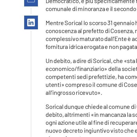
Democratico, e più specificamente t
Apple
comunale di minoranza e il secondo 
Mentre Sorical lo scorso 31 gennaio 
conoscenza al prefetto di Cosenza, n
Vai
complessivo maturato dall’Ente è ad 
fornitura idrica erogata e non pagata
Un debito, a dire di Sorical, che «sta
economico/finanziario» della società
competenti sedi prefettizie, ha come 
utenti» compreso il comune di Cosen
all’ingrosso ricevuto».
Sorical dunque chiede al comune di C
debito, altrimenti «in mancanza la s
ogni azione utile al fine di recuperare
nuovo decreto ingiuntivo visto che en