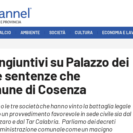
ALCIO
AMBIENTE
SOCIETÀ
CULTURA
ECONOMIA E LA
ingiuntivi su Palazzo dei
le sentenze che
une di Cosenza
o le tre società che hanno vinto la battaglia legale
un provvedimento favorevole in sede civile sia dal
zaro e dal Tar Calabria. Parliamo dei decreti
’amministrazione comunale come un macigno