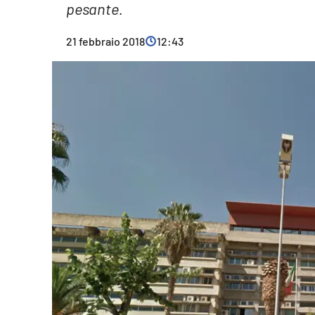
pesante.
Cultura
21 febbraio 2018
12:43
Ambiente
Streaming
LaC TV
Lac Network
LaC OnAir
LaC
Network
lacplay.it
lactv.it