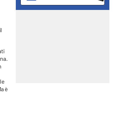
l
ti
gna.
n
le
Ma è