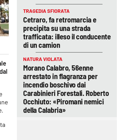
TRAGEDIA SFIORATA
Cetraro, fa retromarcia e
precipita su una strada
trafficata: illeso il conducente
di un camion
NATURA VIOLATA
ale
Morano Calabro, 56enne
dal
arrestato in flagranza per
incendio boschivo dai
Carabinieri Forestali. Roberto
e
Occhiuto: «Piromani nemici
mune
della Calabria»
e.
ata