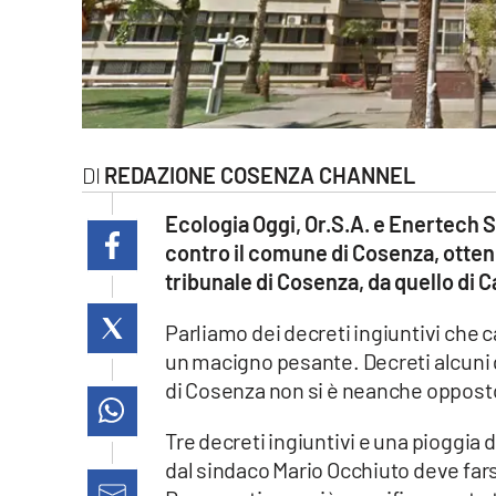
laconair.it
lacitymag.it
ilreggino.it
REDAZIONE COSENZA CHANNEL
cosenzachannel.it
Ecologia Oggi, Or.S.A. e Enertech Sr
ilvibonese.it
contro il comune di Cosenza, otten
tribunale di Cosenza, da quello di C
catanzarochannel.it
Parliamo dei decreti ingiuntivi che
lacapitalenews.it
un macigno pesante. Decreti alcuni g
di Cosenza non si è neanche opposto
App
Tre decreti ingiuntivi e una pioggia
Android
dal sindaco Mario Occhiuto deve farsi 