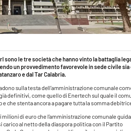
l sono le tre società che hanno vinto la battaglia leg
endo un provvedimento favorevole in sede civile sia 
atanzaro e dal Tar Calabria.
 cadono sulla testa dell’amministrazione comunale com
ià definitivi, come quello di Enertech sul quale il co
 e che stenta ancora a pagare tutta la somma debitric
 di milioni di euro che l’amministrazione comunale guid
carico al netto della diaspora politica con il Partito