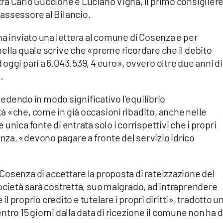
ra Carlo Guccione e Luciano Vigna, il primo consiglier
assessore al Bilancio.
ha inviato una lettera al comune di Cosenza e per
ella quale scrive che «preme ricordare che il debito
oggi pari a 6.043.539, 4 euro», ovvero oltre due anni di
.
 ledendo in modo significativo l’equilibrio
 «che, come in già occasioni ribadito, anche nelle
unica fonte di entrata solo i corrispettivi che i propri
za, «devono pagare a fronte del servizio idrico
osenza di accettare la proposta di rateizzazione del
ocietà sarà costretta, suo malgrado, ad intraprendere
 il proprio credito e tutelare i propri diritti», tradotto u
tro 15 giorni dalla data di ricezione il comune non ha 