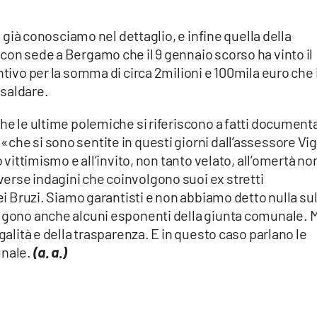
he già conosciamo nel dettaglio, e infine quella della
con sede a Bergamo che il 9 gennaio scorso ha vinto il
ntivo per la somma di circa 2milioni e 100mila euro che i
 saldare.
che le ultime polemiche si riferiscono a fatti documenta
che si sono sentite in questi giorni dall’assessore Vi
o vittimismo e all’invito, non tanto velato, all’omertà no
erse indagini che coinvolgono suoi ex stretti
dei Bruzi. Siamo garantisti e non abbiamo detto nulla sul
olgono anche alcuni esponenti della giunta comunale. 
egalità e della trasparenza. E in questo caso parlano le
unale.
(a. a.)