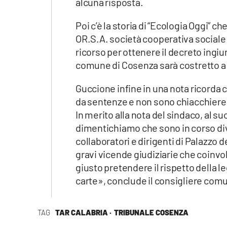
alcuna risposta.
Poi c’è la storia di “Ecologia Oggi” c
OR.S.A. società cooperativa sociale 
ricorso per ottenere il decreto ingiu
comune di Cosenza sarà costretto a
Guccione infine in una nota ricorda 
da sentenze e non sono chiacchiere «
In merito alla nota del sindaco, al su
dimentichiamo che sono in corso div
collaboratori e dirigenti di Palazzo 
gravi vicende giudiziarie che coinv
giusto pretendere il rispetto della l
carte», conclude il consigliere com
TAG
TAR CALABRIA ·
TRIBUNALE COSENZA