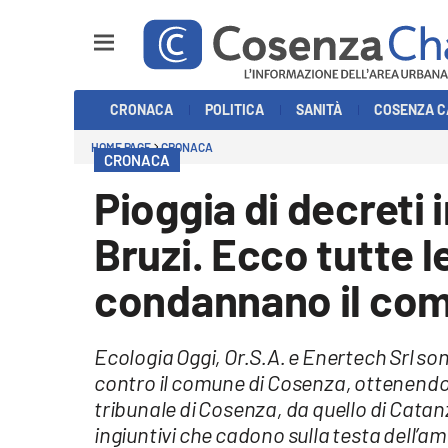
Sezioni
CRONACA
POLITICA
SANITÀ
COSENZA C
Cronaca
HOME PAGE
CRONACA
CRONACA
Politica
Pioggia di decreti 
Cosenza Calcio
Bruzi. Ecco tutte 
Economia e Lavoro
condannano il com
Italia Mondo
Ecologia Oggi, Or.S.A. e Enertech Srl son
Sanità
contro il comune di Cosenza, ottenendo 
tribunale di Cosenza, da quello di Catan
Sport
ingiuntivi che cadono sulla testa dell