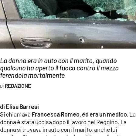
AMBIENTE
Streaming
LAC TV
LAC NETWORK
LAC ONAIR
La donna era in auto con il marito, quando
qualcuno ha aperto il fuoco contro il mezzo
LaC
Network
ferendola mortalmente
LACPLAY.IT
REDAZIONE
LACTV.IT
LACONAIR.IT
di Elisa Barresi
Si chiamava
Francesca Romeo, ed era un medico.
La
LACITYMAG.IT
donna è stata uccisa dopo il lavoro nel Reggino. La
ILREGGINO.IT
donna si trovava in auto con il marito, anche lui