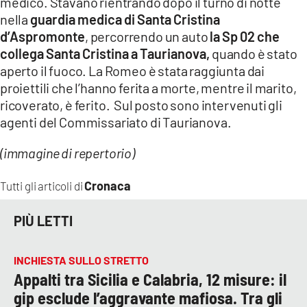
medico. Stavano rientrando dopo il turno di notte
COSENZACHANNEL.IT
nella
guardia medica di Santa Cristina
ILVIBONESE.IT
d’Aspromonte
, percorrendo un auto
la Sp 02 che
collega Santa Cristina a Taurianova,
quando è stato
CATANZAROCHANNEL.IT
aperto il fuoco. La Romeo è stata raggiunta dai
LACAPITALENEWS.IT
proiettili che l’hanno ferita a morte, mentre il marito,
ricoverato, è ferito. Sul posto sono intervenuti gli
App
agenti del Commissariato di Taurianova.
ANDROID
(immagine di repertorio)
APPLE
Cronaca
Tutti gli articoli di
PIÙ LETTI
INCHIESTA SULLO STRETTO
Appalti tra Sicilia e Calabria, 12 misure: il
gip esclude l’aggravante mafiosa. Tra gli