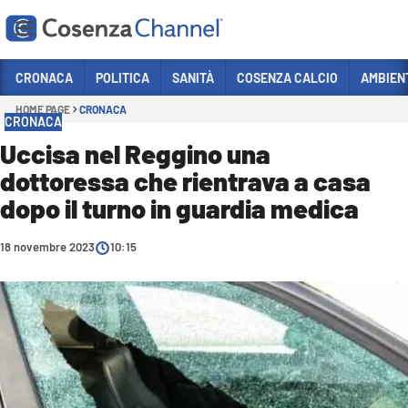
Vai
CRONACA
POLITICA
SANITÀ
COSENZA CALCIO
AMBIEN
HOME PAGE
CRONACA
Sezioni
CRONACA
CRONACA
Uccisa nel Reggino una
dottoressa che rientrava a casa
POLITICA
dopo il turno in guardia medica
COSENZA CALCIO
ECONOMIA E LAVORO
18 novembre 2023
10:15
ITALIA MONDO
SANITÀ
SPORT
CULTURA