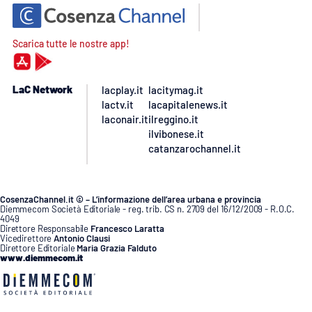
Scarica tutte le nostre app!
LaC Network
lacplay.it
lacitymag.it
lactv.it
lacapitalenews.it
laconair.it
ilreggino.it
ilvibonese.it
catanzarochannel.it
CosenzaChannel.it © – L’informazione dell’area urbana e provincia
Diemmecom Società Editoriale - reg. trib. CS n. 2709 del 16/12/2009 - R.O.C.
4049
Direttore Responsabile
Francesco Laratta
Vicedirettore
Antonio Clausi
Direttore Editoriale
Maria Grazia Falduto
www.diemmecom.it