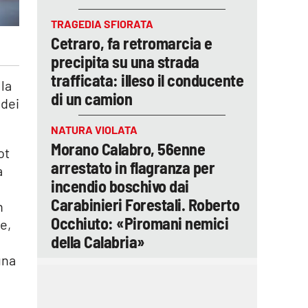
TRAGEDIA SFIORATA
Cetraro, fa retromarcia e
precipita su una strada
trafficata: illeso il conducente
lla
di un camion
 dei
NATURA VIOLATA
Morano Calabro, 56enne
ot
arrestato in flagranza per
a
incendio boschivo dai
Carabinieri Forestali. Roberto
n
Occhiuto: «Piromani nemici
e,
della Calabria»
una