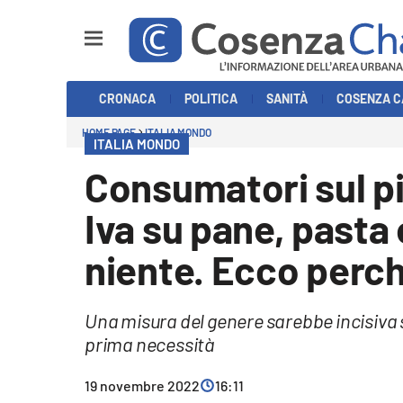
Sezioni
CRONACA
POLITICA
SANITÀ
COSENZA C
Cronaca
HOME PAGE
ITALIA MONDO
ITALIA MONDO
Politica
Consumatori sul pi
Cosenza Calcio
Iva su pane, pasta 
Economia e Lavoro
niente. Ecco perc
Italia Mondo
Una misura del genere sarebbe incisiva se
Sanità
prima necessità
Sport
19 novembre 2022
16:11