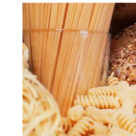
Cultura
Ambiente
Streaming
LaC TV
Lac Network
LaC OnAir
LaC
Network
lacplay.it
lactv.it