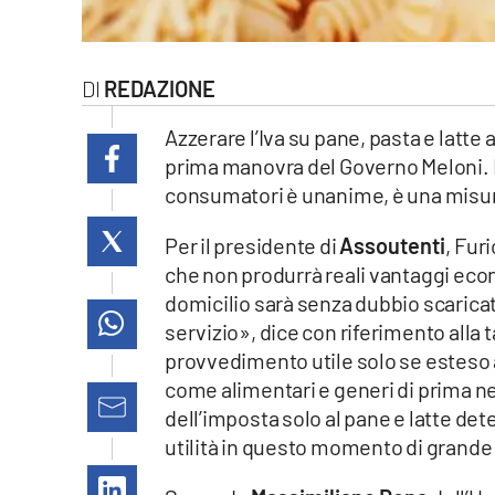
laconair.it
lacitymag.it
REDAZIONE
ilreggino.it
Azzerare l’Iva su pane, pasta e latte 
prima manovra del Governo Meloni. L’
cosenzachannel.it
consumatori è unanime, è una misura 
ilvibonese.it
Per il presidente di
Assoutenti
, Fur
che non produrrà reali vantaggi econ
catanzarochannel.it
domicilio sarà senza dubbio scaricat
servizio», dice con riferimento alla t
lacapitalenews.it
provvedimento utile solo se esteso a
come alimentari e generi di prima ne
dell’imposta solo al pane e latte det
App
utilità in questo momento di grand
Android