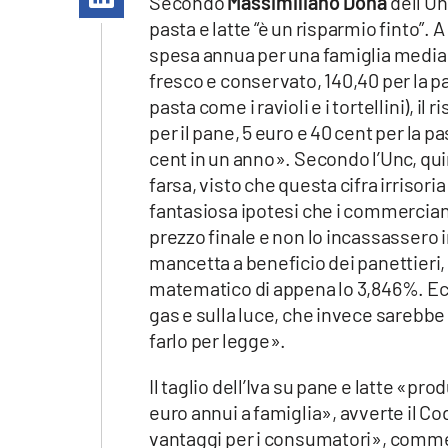
Secondo
Massimiliano Dona
dell’Un
Apple
pasta e latte “è un risparmio finto”. 
spesa annua per una famiglia media è p
fresco e conservato, 140,40 per la pa
pasta come i ravioli e i tortellini), i
Vai
per il pane, 5 euro e 40 cent per la pas
cent in un anno». Secondo l’Unc, q
farsa, visto che questa cifra irrisor
fantasiosa ipotesi che i commerciant
prezzo finale e non lo incassassero 
mancetta a beneficio dei panettieri, 
matematico di appena lo 3,846%. Ec
gas e sulla luce, che invece sarebbe 
farlo per legge».
Il taglio dell’Iva su pane e latte «p
euro annui a famiglia», avverte il 
vantaggi per i consumatori», commen