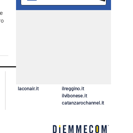
be
ro
lacplay.it
lacitymag.it
lactv.it
lacapitalenews.it
laconair.it
ilreggino.it
ilvibonese.it
catanzarochannel.it