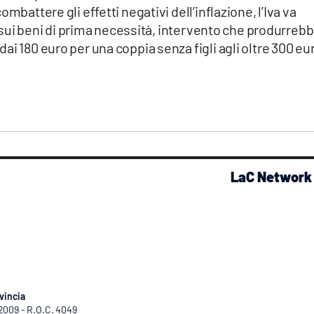
mbattere gli effetti negativi dell’inflazione, l’Iva va
 e sui beni di prima necessità, intervento che produrreb
i 180 euro per una coppia senza figli agli oltre 300 eu
LaC Network
vincia
/2009 - R.O.C. 4049