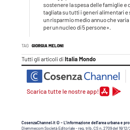
sostenere la spesa delle famiglie e co
tagliata su tutti i generi alimentari
un risparmio medio annuo che varia da
per un nucleo di 5 persone».
TAG
GIORGIA MELONI
Tutti gli articoli di
Italia Mondo
Scarica tutte le nostre app!
CosenzaChannel.it © – L’informazione dell’area urbana e pro
Diemmecom Società Editoriale - reg. trib. CS n. 2709 del 16/12