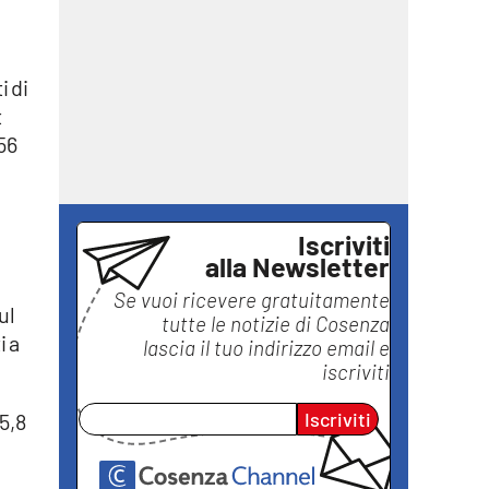
i di
t
 56
Iscriviti
alla Newsletter
Se vuoi ricevere gratuitamente
ul
tutte le notizie di
Cosenza
i a
lascia il tuo indirizzo email e
iscriviti
Iscriviti
5,8
i