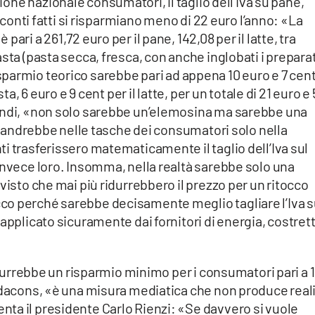
ione nazionale consumatori, il taglio dell’Iva su pane,
A conti fatti si risparmiano meno di 22 euro l’anno: «La
ari a 261,72 euro per il pane, 142,08 per il latte, tra
sta (pasta secca, fresca, con anche inglobati i preparat
l risparmio teorico sarebbe pari ad appena 10 euro e 7 cen
ta, 6 euro e 9 cent per il latte, per un totale di 21 euro e
uindi, «non solo sarebbe un’elemosina ma sarebbe una
ia andrebbe nelle tasche dei consumatori solo nella
i trasferissero matematicamente il taglio dell’Iva sul
invece loro. Insomma, nella realtà sarebbe solo una
visto che mai più ridurrebbero il prezzo per un ritocco
co perché sarebbe decisamente meglio tagliare l’Iva s
applicato sicuramente dai fornitori di energia, costrett
rodurrebbe un risparmio minimo per i consumatori pari a 1
Codacons, «è una misura mediatica che non produce real
ta il presidente Carlo Rienzi: «Se davvero si vuole