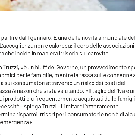
a partire dal 1 gennaio. È una delle novità annunciate de
accoglienza non è calorosa: il coro delle associazioni
che incide in maniera irrisoria sul carovita.
io Truzzi, «è un bluff del Governo, un provvedimento sp
omici per le famiglie, mentre la tassa sulle consegne 
a sui consumatori attraverso un rialzo dei costi del
assa Amazon che si sta valutando. «Il taglio dell’Iva è u
i prodotti più frequentemente acquistati dalle famigli
cessità – spiega Truzzi – Limitare l’azzeramento
ermina risparmi irrisori per i consumatori e non è di alc
e emergenza».