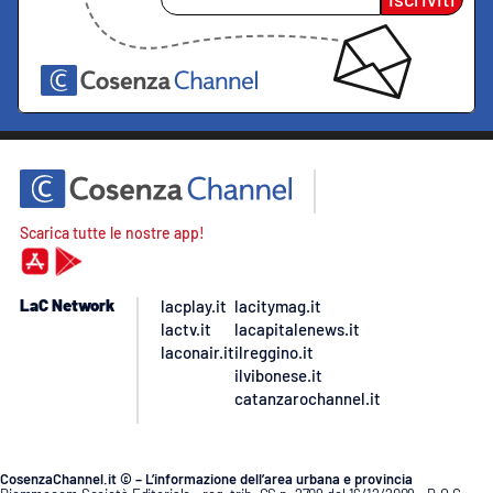
Scarica tutte le nostre app!
LaC Network
lacplay.it
lacitymag.it
lactv.it
lacapitalenews.it
laconair.it
ilreggino.it
ilvibonese.it
catanzarochannel.it
CosenzaChannel.it © – L’informazione dell’area urbana e provincia