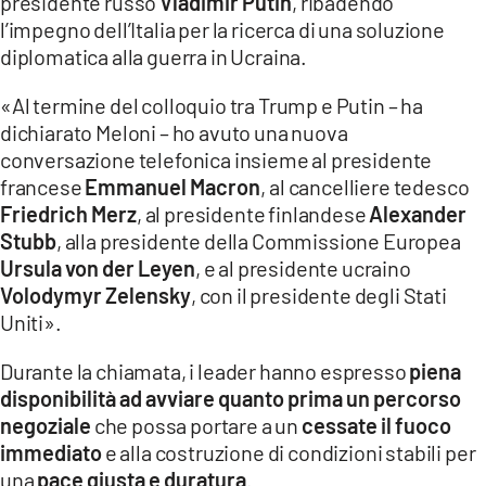
presidente russo
Vladimir Putin
, ribadendo
COSENZACHANNEL.IT
l’impegno dell’Italia per la ricerca di una soluzione
ILVIBONESE.IT
diplomatica alla guerra in Ucraina.
CATANZAROCHANNEL.IT
«Al termine del colloquio tra Trump e Putin – ha
LACAPITALENEWS.IT
dichiarato Meloni – ho avuto una nuova
conversazione telefonica insieme al presidente
francese
Emmanuel Macron
, al cancelliere tedesco
App
Friedrich Merz
, al presidente finlandese
Alexander
ANDROID
Stubb
, alla presidente della Commissione Europea
APPLE
Ursula von der Leyen
, e al presidente ucraino
Volodymyr Zelensky
, con il presidente degli Stati
Uniti».
Durante la chiamata, i leader hanno espresso
piena
disponibilità ad avviare quanto prima un percorso
negoziale
che possa portare a un
cessate il fuoco
immediato
e alla costruzione di condizioni stabili per
una
pace giusta e duratura
.