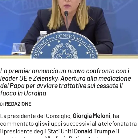
AMBIENTE
Streaming
LAC TV
LAC NETWORK
LAC ONAIR
LaC
La premier annuncia un nuovo confronto con i
Network
leader UE e Zelensky. Apertura alla mediazione
LACPLAY.IT
del Papa per avviare trattative sul cessate il
fuoco in Ucraina
LACTV.IT
REDAZIONE
LACONAIR.IT
La presidente del Consiglio,
Giorgia Meloni
, ha
LACITYMAG.IT
commentato gli sviluppi successivi alla telefonata tra
ILREGGINO.IT
il presidente degli Stati Uniti
Donald Trump
e il