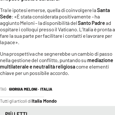
Tra le ipotesi emerse, quella di coinvolgere la
Santa
Sede
: «È stata considerata positivamente – ha
aggiunto Meloni – la disponibilità del
Santo Padre
ad
ospitare i colloqui presso il Vaticano. L’Italia è pronta a
fare la sua parte per facilitare i contatti e lavorare per
la pace».
Una prospettiva che segnerebbe un cambio di passo
nella gestione del conflitto, puntando su
mediazione
multilaterale e neutralità religiosa
come elementi
chiave per un possibile accordo.
TAG
GIORGIA MELONI ·
ITALIA
Italia Mondo
Tutti gli articoli di
PIÙ LETTI