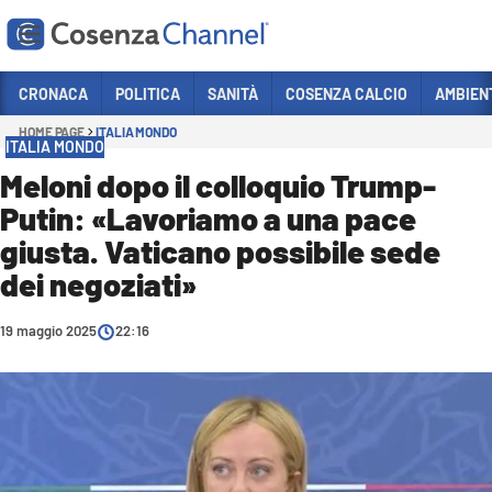
Vai
CRONACA
POLITICA
SANITÀ
COSENZA CALCIO
AMBIEN
HOME PAGE
ITALIA MONDO
Sezioni
ITALIA MONDO
CRONACA
Meloni dopo il colloquio Trump-
Putin: «Lavoriamo a una pace
POLITICA
giusta. Vaticano possibile sede
COSENZA CALCIO
dei negoziati»
ECONOMIA E LAVORO
19 maggio 2025
ITALIA MONDO
22:16
SANITÀ
SPORT
CULTURA