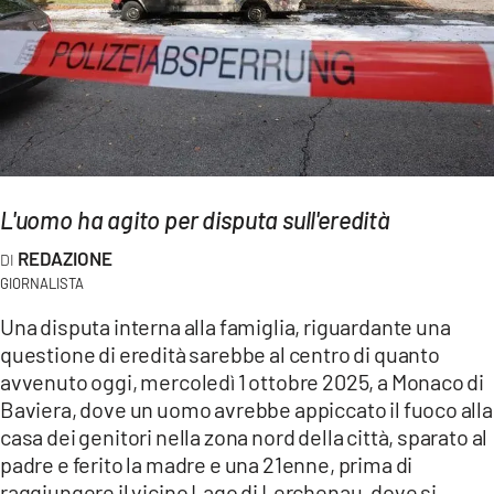
AMBIENTE
Streaming
LAC TV
LAC NETWORK
LAC ONAIR
L'uomo ha agito per disputa sull'eredità
LaC
REDAZIONE
Network
GIORNALISTA
LACPLAY.IT
Una disputa interna alla famiglia, riguardante una
LACTV.IT
questione di eredità sarebbe al centro di quanto
LACONAIR.IT
avvenuto oggi, mercoledì 1 ottobre 2025, a Monaco di
Baviera, dove un uomo avrebbe appiccato il fuoco alla
LACITYMAG.IT
casa dei genitori nella zona nord della città, sparato al
ILREGGINO.IT
padre e ferito la madre e una 21enne, prima di
raggiungere il vicino Lago di Lerchenau, dove si