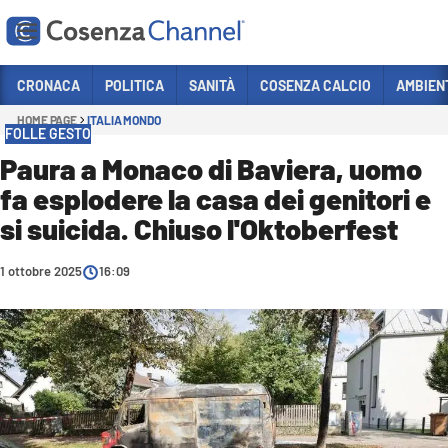
Vai
CRONACA
POLITICA
SANITÀ
COSENZA CALCIO
AMBIEN
HOME PAGE
ITALIA MONDO
Sezioni
FOLLE GESTO
CRONACA
Paura a Monaco di Baviera, uomo
fa esplodere la casa dei genitori e
POLITICA
si suicida. Chiuso l'Oktoberfest
COSENZA CALCIO
ECONOMIA E LAVORO
1 ottobre 2025
16:09
ITALIA MONDO
SANITÀ
SPORT
CULTURA