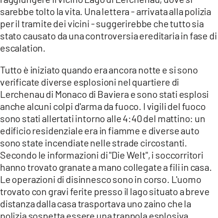
COSENZACHANNEL.IT
sarebbe tolto la vita. Una lettera - arrivata alla polizia
ILVIBONESE.IT
per il tramite dei vicini - suggerirebbe che tutto sia
stato causato da una controversia ereditaria in fase di
CATANZAROCHANNEL.IT
escalation.
LACAPITALENEWS.IT
Tutto è iniziato quando era ancora notte e si sono
verificate diverse esplosioni nel quartiere di
App
Lerchenau di Monaco di Baviera e sono stati esplosi
ANDROID
anche alcuni colpi d'arma da fuoco. I vigili del fuoco
APPLE
sono stati allertati intorno alle 4:40 del mattino: un
edificio residenziale era in fiamme e diverse auto
sono state incendiate nelle strade circostanti.
Secondo le informazioni di "Die Welt", i soccorritori
hanno trovato granate a mano collegate a fili in casa.
Le operazioni di disinnesco sono in corso. L'uomo
trovato con gravi ferite presso il lago situato a breve
distanza dalla casa trasportava uno zaino che la
polizia sospetta essere una trappola esplosiva.