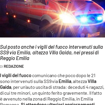
AMBIENTE
Streaming
LAC TV
LAC NETWORK
LAC ONAIR
Sul posto anche i vigili del fuoco intervenuti sulla
SS9 via Emilia, altezza Villa Gaida, nei pressi di
LaC
Network
Reggio Emilia
LACPLAY.IT
REDAZIONE
LACTV.IT
I vigili del fuoco
comunicano che poco dopo le 21
LACONAIR.IT
sono intervenuti sulla SS9 via
Emilia
, altezza
Villa
Gaida
, per un’auto uscita di strada: deceduti 4 ragazzi,
LACITYMAG.IT
di cui tre minori, un quinto ferito gravemente. Il fatto
ILREGGINO.IT
è avvenuto nella zona di Reggio Emilia, in Emilia
Romagna.
Si attendono ulteriori aggiornamenti
.