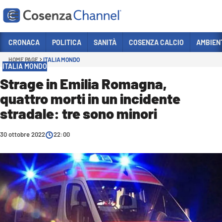
Vai
CRONACA
POLITICA
SANITÀ
COSENZA CALCIO
AMBIEN
HOME PAGE
ITALIA MONDO
Sezioni
ITALIA MONDO
CRONACA
Strage in Emilia Romagna,
quattro morti in un incidente
POLITICA
stradale: tre sono minori
COSENZA CALCIO
ECONOMIA E LAVORO
30 ottobre 2022
22:00
ITALIA MONDO
SANITÀ
SPORT
CULTURA