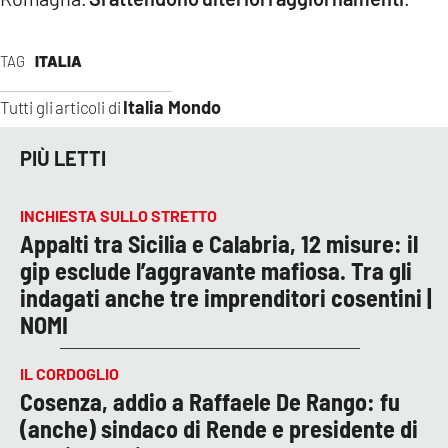
COSENZACHANNEL.IT
ILVIBONESE.IT
TAG
ITALIA
CATANZAROCHANNEL.IT
Italia Mondo
Tutti gli articoli di
LACAPITALENEWS.IT
PIÙ LETTI
App
ANDROID
INCHIESTA SULLO STRETTO
Appalti tra Sicilia e Calabria, 12 misure: il
APPLE
gip esclude l’aggravante mafiosa. Tra gli
indagati anche tre imprenditori cosentini |
NOMI
IL CORDOGLIO
Cosenza, addio a Raffaele De Rango: fu
(anche) sindaco di Rende e presidente di