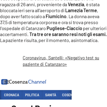
COSENZACHANNEL.IT
ragazza di 26 anni, proveniente da
Venezia
, è stata
bloccata ieri sera all’aeroporto di
Lamezia Terme
,
ILVIBONESE.IT
dopo aver fatto scalo a
Fiumicino
. La donna aveva
CATANZAROCHANNEL.IT
37,5 di temperatura corporea e ora si trova presso
l’ospedale di Catanzaro
Pugliese-Ciaccio
per ulteriori
LACAPITALENEWS.IT
accertamenti.
Tra tre ore saranno resi noti gli esami.
La paziente risulta, per il momento, asintomatica.
App
ANDROID
Coronavirus, Santelli: «Negativo test su
APPLE
paziente di Catanzaro»