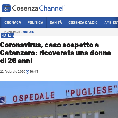
Vai
CRONACA
POLITICA
SANITÀ
COSENZA CALCIO
AMBIEN
HOME PAGE
NOTIZIE
Sezioni
NOTIZIE
CRONACA
Coronavirus, caso sospetto a
Catanzaro: ricoverata una donna
POLITICA
di 26 anni
COSENZA CALCIO
ECONOMIA E LAVORO
22 febbraio 2020
10:43
ITALIA MONDO
SANITÀ
SPORT
CULTURA