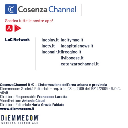
Scarica tutte le nostre app!
LaC Network
lacplay.it
lacitymag.it
lactv.it
lacapitalenews.it
laconair.it
ilreggino.it
ilvibonese.it
catanzarochannel.it
CosenzaChannel.it © – L’informazione dell’area urbana e provincia
Diemmecom Società Editoriale - reg. trib. CS n. 2709 del 16/12/2009 - R.O.C.
4049
Direttore Responsabile
Francesco Laratta
Vicedirettore
Antonio Clausi
Direttore Editoriale
Maria Grazia Falduto
www.diemmecom.it