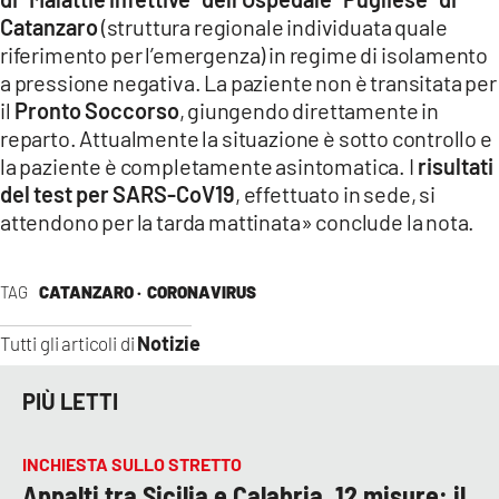
Catanzaro
(struttura regionale individuata quale
riferimento per l’emergenza) in regime di isolamento
a pressione negativa. La paziente non è transitata per
il
Pronto Soccorso
, giungendo direttamente in
reparto. Attualmente la situazione è sotto controllo e
la paziente è completamente asintomatica. I
risultati
del test per SARS-CoV19
, effettuato in sede, si
attendono per la tarda mattinata» conclude la nota.
TAG
CATANZARO ·
CORONAVIRUS
Notizie
Tutti gli articoli di
PIÙ LETTI
INCHIESTA SULLO STRETTO
Appalti tra Sicilia e Calabria, 12 misure: il