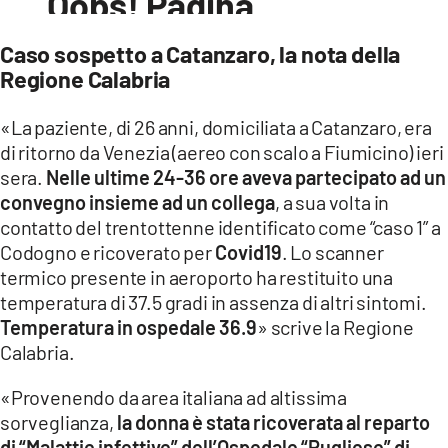
Caso sospetto a Catanzaro, la nota della
Regione Calabria
«La paziente, di 26 anni, domiciliata a Catanzaro, era
di ritorno da Venezia (aereo con scalo a Fiumicino) ieri
sera.
Nelle ultime 24-36 ore aveva partecipato ad un
convegno insieme ad un collega
, a sua volta in
contatto del trentottenne identificato come “caso 1” a
Codogno e ricoverato per
Covid19
. Lo scanner
termico presente in aeroporto ha restituito una
temperatura di 37.5 gradi in assenza di altri sintomi.
Temperatura in ospedale 36.9
» scrive la Regione
Calabria.
«Provenendo da area italiana ad altissima
sorveglianza,
la donna è stata ricoverata al reparto
di “Malattie infettive” dell’Ospedale “Pugliese” di