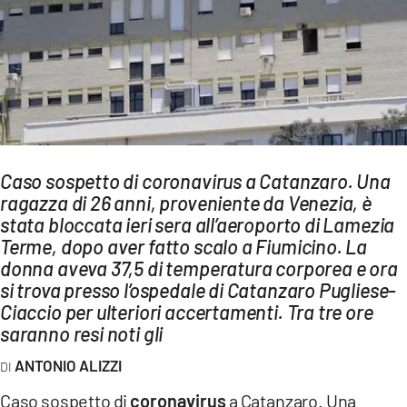
AMBIENTE
Streaming
LAC TV
LAC NETWORK
LAC ONAIR
Caso sospetto di coronavirus a Catanzaro. Una
ragazza di 26 anni, proveniente da Venezia, è
LaC
Network
stata bloccata ieri sera all’aeroporto di Lamezia
Terme, dopo aver fatto scalo a Fiumicino. La
LACPLAY.IT
donna aveva 37,5 di temperatura corporea e ora
LACTV.IT
si trova presso l’ospedale di Catanzaro Pugliese-
Ciaccio per ulteriori accertamenti. Tra tre ore
LACONAIR.IT
saranno resi noti gli
LACITYMAG.IT
ANTONIO ALIZZI
ILREGGINO.IT
Caso sospetto di
coronavirus
a Catanzaro. Una