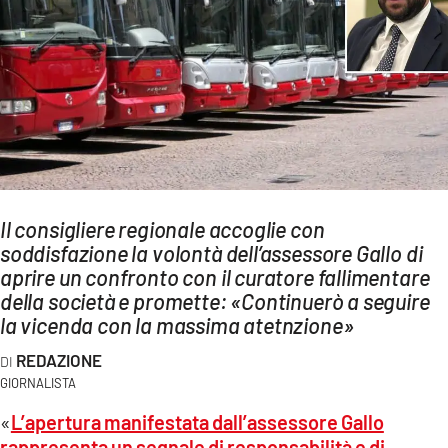
AMBIENTE
Streaming
LAC TV
LAC NETWORK
LAC ONAIR
LaC
Il consigliere regionale accoglie con
Network
soddisfazione la volontà dell’assessore Gallo di
LACPLAY.IT
aprire un confronto con il curatore fallimentare
della società e promette: «Continuerò a seguire
LACTV.IT
la vicenda con la massima atetnzione»
LACONAIR.IT
REDAZIONE
LACITYMAG.IT
GIORNALISTA
ILREGGINO.IT
«
L’apertura manifestata dall’assessore Gallo
rappresenta un segnale di responsabilità e di