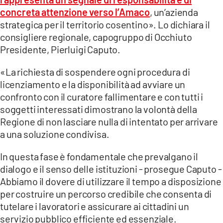
COSENZACHANNEL.IT
concreta attenzione verso l’Amaco
, un’azienda
ILVIBONESE.IT
strategica per il territorio cosentino». Lo dichiara il
consigliere regionale, capogruppo di Occhiuto
CATANZAROCHANNEL.IT
Presidente, Pierluigi Caputo.
LACAPITALENEWS.IT
«La richiesta di sospendere ogni procedura di
licenziamento e la disponibilità ad avviare un
App
confronto con il curatore fallimentare e con tutti i
ANDROID
soggetti interessati dimostrano la volontà della
APPLE
Regione di non lasciare nulla di intentato per arrivare
a una soluzione condivisa.
In questa fase è fondamentale che prevalgano il
dialogo e il senso delle istituzioni - prosegue Caputo -
Abbiamo il dovere di utilizzare il tempo a disposizione
per costruire un percorso credibile che consenta di
tutelare i lavoratori e assicurare ai cittadini un
servizio pubblico efficiente ed essenziale.