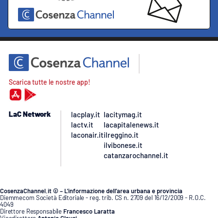
Scarica tutte le nostre app!
LaC Network
lacplay.it
lacitymag.it
lactv.it
lacapitalenews.it
laconair.it
ilreggino.it
ilvibonese.it
catanzarochannel.it
CosenzaChannel.it © – L’informazione dell’area urbana e provincia
Diemmecom Società Editoriale - reg. trib. CS n. 2709 del 16/12/2009 - R.O.C.
4049
Direttore Responsabile
Francesco Laratta
Vicedirettore
Antonio Clausi