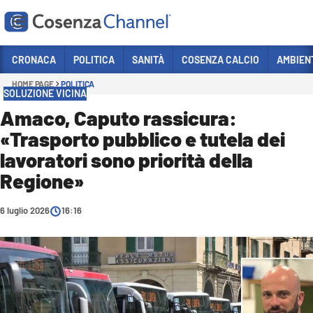
Vai
CRONACA
POLITICA
SANITÀ
COSENZA CALCIO
AMBIEN
HOME PAGE
POLITICA
Sezioni
SOLUZIONE VICINA
CRONACA
Amaco, Caputo rassicura:
«Trasporto pubblico e tutela dei
POLITICA
lavoratori sono priorità della
COSENZA CALCIO
Regione»
ECONOMIA E LAVORO
6 luglio 2026
ITALIA MONDO
16:16
SANITÀ
SPORT
CULTURA