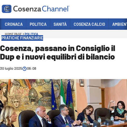
Vai
CRONACA
POLITICA
SANITÀ
COSENZA CALCIO
AMBIEN
HOME PAGE
POLITICA
Sezioni
PRATICHE FINANZIARIE
CRONACA
Cosenza, passano in Consiglio il
Dup e i nuovi equilibri di bilancio
POLITICA
COSENZA CALCIO
30 luglio 2025
06:08
ECONOMIA E LAVORO
ITALIA MONDO
SANITÀ
SPORT
CULTURA