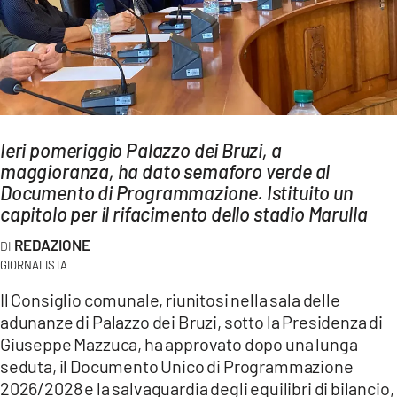
AMBIENTE
Streaming
LAC TV
LAC NETWORK
LAC ONAIR
Ieri pomeriggio Palazzo dei Bruzi, a
maggioranza, ha dato semaforo verde al
Documento di Programmazione. Istituito un
LaC
capitolo per il rifacimento dello stadio Marulla
Network
LACPLAY.IT
REDAZIONE
GIORNALISTA
LACTV.IT
Il Consiglio comunale, riunitosi nella sala delle
LACONAIR.IT
adunanze di Palazzo dei Bruzi, sotto la Presidenza di
LACITYMAG.IT
Giuseppe Mazzuca, ha approvato dopo una lunga
seduta, il Documento Unico di Programmazione
ILREGGINO.IT
2026/2028 e la salvaguardia degli equilibri di bilancio,