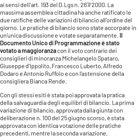
COSENZACHANNEL.IT
ai sensi dell'art. 193 del D.Lgs n. 267/2000. La
massima assemblea cittadina ha anche ratificato le
ILVIBONESE.IT
due ratifiche delle variazioni di bilancio all’ordine del
CATANZAROCHANNEL.IT
giorno. Le pratiche di bilancio sono state accorpate in
un’unica discussione e votate separatamente.
Il
LACAPITALENEWS.IT
Documento Unico di Programmazione è stato
votato a maggioranza
con il voto contrario dei
App
consiglieri di minoranza Michelangelo Spataro,
ANDROID
Giuseppe d’Ippolito, Francesco Luberto, Alfredo
Dodaro e Antonio Ruffolo e con l’astensione della
APPLE
consigliera Bianca Rende.
Con gli stessi esiti è stata poi approvata la pratica
della salvaguardia degli equilibri di bilancio. La prima
variazione di bilancio, approvata dalla giunta con
deliberazione n. 100 del 25 giugno scorso, è stata
approvata con identica votazione delle pratiche
precedenti, mentre la seconda variazione,