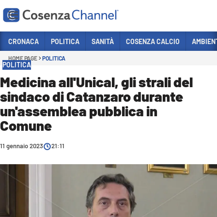
Vai
CRONACA
POLITICA
SANITÀ
COSENZA CALCIO
AMBIEN
HOME PAGE
POLITICA
Sezioni
POLITICA
CRONACA
Medicina all'Unical, gli strali del
sindaco di Catanzaro durante
POLITICA
un'assemblea pubblica in
COSENZA CALCIO
Comune
ECONOMIA E LAVORO
11 gennaio 2023
ITALIA MONDO
21:11
SANITÀ
SPORT
CULTURA