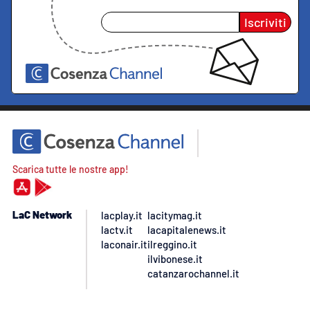
Iscriviti
Scarica tutte le nostre app!
LaC Network
lacplay.it
lacitymag.it
lactv.it
lacapitalenews.it
laconair.it
ilreggino.it
ilvibonese.it
catanzarochannel.it