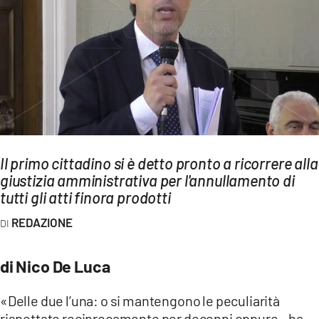
AMBIENTE
Streaming
LAC TV
LAC NETWORK
LAC ONAIR
LaC
Il primo cittadino si è detto pronto a ricorrere alla
Network
giustizia amministrativa per l'annullamento di
LACPLAY.IT
tutti gli atti finora prodotti
LACTV.IT
REDAZIONE
LACONAIR.IT
di Nico De Luca
LACITYMAG.IT
ILREGGINO.IT
«Delle due l’una: o si mantengono le peculiarità
rispettate reciprocamente per decenni oppure – ha