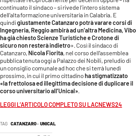
COSENZACHANNEL.IT
continuato il sindaco – si rivede l’intero sistema
ILVIBONESE.IT
dell’alta formazione universitaria in Calabria. E
quindi
giustamente Catanzaro potrà varare corsi di
CATANZAROCHANNEL.IT
Ingegneria, Reggio ambirà ad un’altra Medicina, Vibo
LACAPITALENEWS.IT
ha già chiesto Scienze Turistiche e Crotone di
sicuro non resterà indietro
». Così il sindaco di
Catanzaro,
Nicola Fiorita
, nel corso dell’assemblea
App
pubblica tenuta oggi a Palazzo dei Nobili, preludio di
ANDROID
un consiglio comunale ad hoc che si terrà lunedì
APPLE
prossimo, in cui il primo cittadino
ha stigmatizzato
«la frettolosa ed illegittima decisione di duplicare il
corso universitario all’Unical»
.
LEGGI L’ARTICOLO COMPLETO SU LACNEWS24
TAG
CATANZARO ·
UNICAL