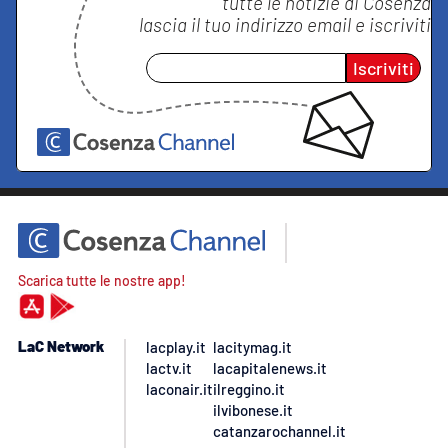
tutte le notizie di
Cosenza
lascia il tuo indirizzo email e iscriviti
Iscriviti
Scarica tutte le nostre app!
LaC Network
lacplay.it
lacitymag.it
lactv.it
lacapitalenews.it
laconair.it
ilreggino.it
ilvibonese.it
catanzarochannel.it