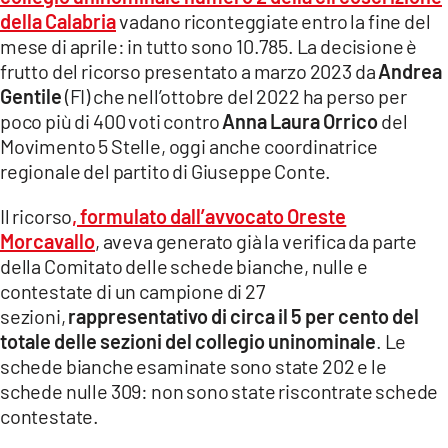
COSENZACHANNEL.IT
della Calabria
vadano riconteggiate entro la fine del
ILVIBONESE.IT
mese di aprile: in tutto sono 10.785. La decisione è
frutto del ricorso presentato a marzo 2023 da
Andrea
CATANZAROCHANNEL.IT
Gentile
(FI) che nell’ottobre del 2022 ha perso per
LACAPITALENEWS.IT
poco più di 400 voti contro
Anna Laura Orrico
del
Movimento 5 Stelle, oggi anche coordinatrice
regionale del partito di Giuseppe Conte.
App
ANDROID
Il ricorso
, formulato dall’avvocato Oreste
Morcavallo
, aveva generato già la verifica da parte
APPLE
della Comitato delle schede bianche, nulle e
contestate di un campione di 27
sezioni,
rappresentativo di circa il 5 per cento del
totale delle sezioni del collegio uninominale
. Le
schede bianche esaminate sono state 202 e le
schede nulle 309: non sono state riscontrate schede
contestate.