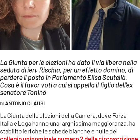
AMBIENTE
Streaming
LAC TV
LAC NETWORK
LAC ONAIR
La Giunta per le elezioni ha dato il via libera nella
seduta di ieri. Rischia, per un effetto domino, di
LaC
Network
perdere il posto in Parlamento Elisa Scutellà.
Cosa è il favor voti a cui si appella il figlio dell'ex
LACPLAY.IT
senatore Tonino
LACTV.IT
ANTONIO CLAUSI
LACONAIR.IT
La Giunta delle elezioni della Camera, dove Forza
LACITYMAG.IT
Italia e Lega hanno una larghissima maggioranza, ha
ILREGGINO.IT
stabilito ieri che le schede bianche e nulle del
collegio uninominale numero 2 della circoscrizione