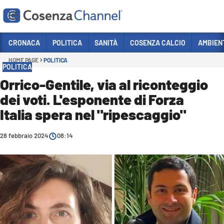
Vai
CRONACA
POLITICA
SANITÀ
COSENZA CALCIO
AMBIEN
HOME PAGE
POLITICA
Sezioni
POLITICA
CRONACA
Orrico-Gentile, via al riconteggio
dei voti. L'esponente di Forza
POLITICA
Italia spera nel "ripescaggio"
COSENZA CALCIO
ECONOMIA E LAVORO
28 febbraio 2024
08:14
ITALIA MONDO
SANITÀ
SPORT
CULTURA