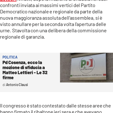
COSENZACHANNEL.IT
confronti inviata ai massimi vertici del Partito
ILVIBONESE.IT
Democratico nazionale e regionale da parte della
nuova maggioranza assoluta dell’assemblea, si è
CATANZAROCHANNEL.IT
visto annullare per la seconda volta l’apertura delle
LACAPITALENEWS.IT
urne. Stavolta con una delibera della commissione
regionale di garanzia.
App
ANDROID
POLITICA
APPLE
Pd Cosenza, ecco la
mozione di sfiducia a
Matteo Lettieri - Le 32
firme
Antonio Clausi
Il congresso è stato contestato dalle stesse aree che
hanno firmato il ribaltone ieri sera e che avevano