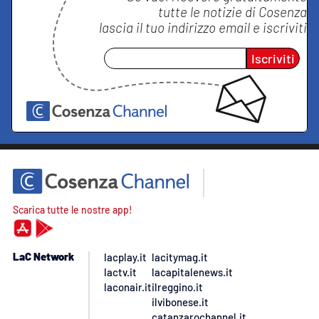
tutte le notizie di
Cosenza
lascia il tuo indirizzo email e iscriviti
Iscriviti
Scarica tutte le nostre app!
LaC Network
lacplay.it
lacitymag.it
lactv.it
lacapitalenews.it
laconair.it
ilreggino.it
ilvibonese.it
catanzarochannel.it