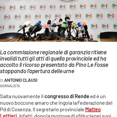
AMBIENTE
Streaming
LAC TV
LAC NETWORK
LAC ONAIR
La commissione regionale di garanzia ritiene
invalidi tutti gli atti di quella provinciale ed ha
LaC
Network
accolto il ricorso presentato da Pino Le Fosse
stoppando l’apertura delle urne
LACPLAY.IT
LACTV.IT
ANTONIO CLAUSI
GIORNALISTA
LACONAIR.IT
Salta nuovamente il
congresso di Rende
ed è un
LACITYMAG.IT
nuovo boccone amaro che ingoia la Federazione del
Pd di Cosenza. Il segretario provinciale
Matteo
ILREGGINO.IT
Lettieri
, infatti, dopo la mozione di sfiducia nei suoi