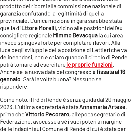
prodotto dei ricorsi alla commissione nazionale di
garanzia confutando la legittimità di quella
provinciale. L’unica mozione in gara sarebbe stata
quella di
Ettore Morelli
, vicino alle posizioni dell’ex
consigliere regionale
Mimmo Bevacqua
la cui area
invece spingeva forte per completare i lavori. Alla
luce degli sviluppi e della posizione di Lettieri che va
delineandosi, non è chiaro quando il circolo di Rende
potrà tornare ad esercitare
le proprie funzioni
.
Anche se la nuova data del congresso
è fissata al 16
gennaio
. Sarà la volta buona? Nessuno sa
rispondere.
Come noto, il Pd di Rende è senza guida dal 20 maggio
2023. L’ultima segretaria è stata
Annamaria Artese
,
prima che
Vittorio Pecoraro,
all’epoca segretario di
Federazione, avocasse a sé i suoi poteri a margine
delle indagini sul Comune di Rende di cui è stata per