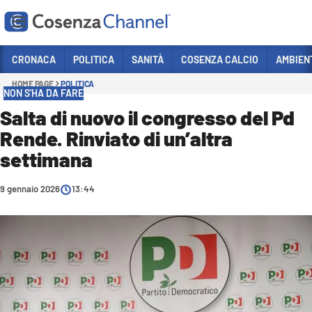
Vai
CRONACA
POLITICA
SANITÀ
COSENZA CALCIO
AMBIEN
HOME PAGE
POLITICA
Sezioni
NON S'HA DA FARE
CRONACA
Salta di nuovo il congresso del Pd
Rende. Rinviato di un’altra
POLITICA
settimana
COSENZA CALCIO
ECONOMIA E LAVORO
9 gennaio 2026
13:44
ITALIA MONDO
SANITÀ
SPORT
CULTURA