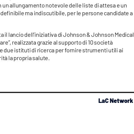
on un allungamento notevole delle liste di attesa e un
definibile ma indiscutibile, per le persone candidate a
a il lancio dell’iniziativa di Johnson & Johnson Medical
e”, realizzata grazie al supporto di 10 società
 due istituti di ricerca per fornire strumenti utili ai
orità la propria salute.
LaC Network