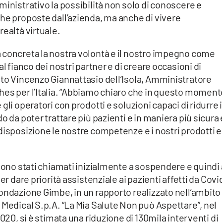
ministrativo la possibilità non solo di conoscere e
he proposte dall’azienda, ma anche di vivere
realtà virtuale.
 concreta la nostra volontà e il nostro impegno come
l fianco dei nostri partner e di creare occasioni di
ato Vincenzo Giannattasio dell’Isola, Amministratore
hes per l’Italia. “Abbiamo chiaro che in questo moment
li operatori con prodotti e soluzioni capaci di ridurre 
o da poter trattare più pazienti e in maniera più sicura 
disposizione le nostre competenze e i nostri prodotti e
 sono stati chiamati inizialmente a sospendere e quindi 
er dare priorità assistenziale ai pazienti affetti da Covi
ondazione Gimbe, in un rapporto realizzato nell’ambito
 Medical S.p.A. “La Mia Salute Non può Aspettare”, nel
020, si è stimata una riduzione di 130mila interventi di