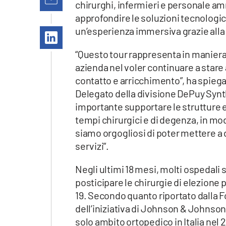
chirurghi, infermieri e personale am
Apple
approfondire le soluzioni tecnologic
un’esperienza immersiva grazie alla 
“Questo tour rappresenta in maniera
Vai
azienda nel voler continuare a stare a
contatto e arricchimento”, ha spieg
Delegato della divisione DePuy Synt
importante supportare le strutture e g
tempi chirurgici e di degenza, in mod
siamo orgogliosi di poter mettere a 
servizi”.
Negli ultimi 18 mesi, molti ospedali
posticipare le chirurgie di elezione p
19. Secondo quanto riportato dalla F
dell’iniziativa di Johnson & Johnson
solo ambito ortopedico in Italia nel 2