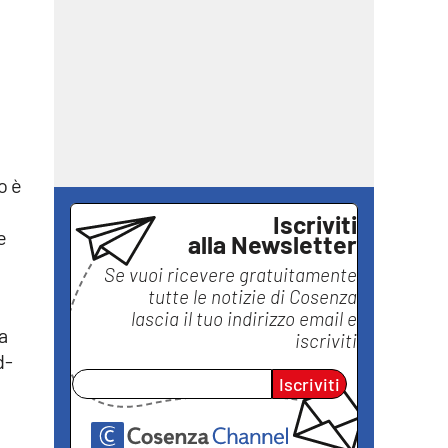
o è
i
Iscriviti
e
alla Newsletter
Se vuoi ricevere gratuitamente
tutte le notizie di
Cosenza
lascia il tuo indirizzo email e
a
iscriviti
d-
Iscriviti