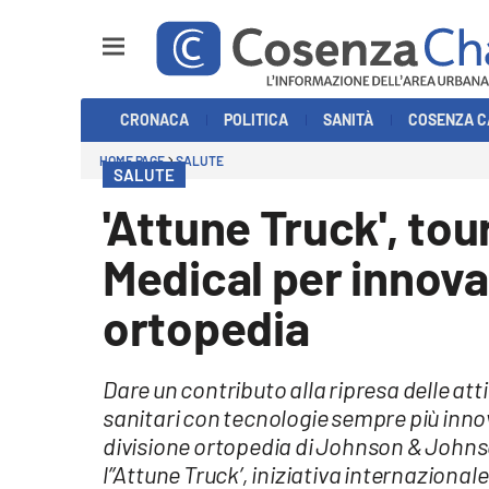
Sezioni
CRONACA
POLITICA
SANITÀ
COSENZA C
Cronaca
HOME PAGE
SALUTE
SALUTE
Politica
'Attune Truck', to
Cosenza Calcio
Medical per innova
Economia e Lavoro
ortopedia
Italia Mondo
Dare un contributo alla ripresa delle att
Sanità
sanitari con tecnologie sempre più innov
divisione ortopedia di Johnson & Johns
Sport
l’’Attune Truck’, iniziativa internaziona