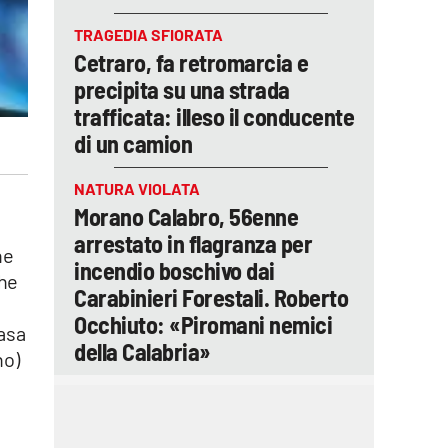
TRAGEDIA SFIORATA
Cetraro, fa retromarcia e
precipita su una strada
trafficata: illeso il conducente
di un camion
NATURA VIOLATA
Morano Calabro, 56enne
arrestato in flagranza per
ne
incendio boschivo dai
che
Carabinieri Forestali. Roberto
Occhiuto: «Piromani nemici
Casa
della Calabria»
no)