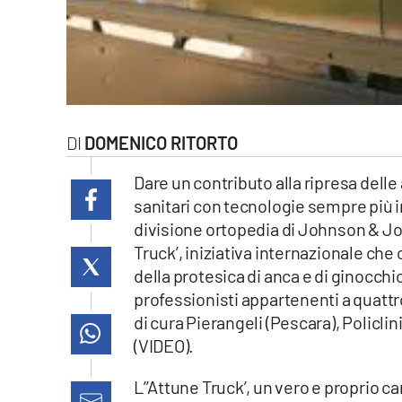
laconair.it
lacitymag.it
ilreggino.it
DOMENICO RITORTO
cosenzachannel.it
Dare un contributo alla ripresa delle
ilvibonese.it
sanitari con tecnologie sempre più i
divisione ortopedia di Johnson & Jo
catanzarochannel.it
Truck’, iniziativa internazionale che
della protesica di anca e di ginocchio
lacapitalenews.it
professionisti appartenenti a quattr
di cura Pierangeli (Pescara), Policlin
App
(VIDEO).
Android
L’’Attune Truck’, un vero e proprio ca