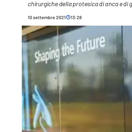
chirurgiche della protesica di anca e di 
Cultura
10 settembre 2021
13:28
Ambiente
Streaming
LaC TV
Lac Network
LaC OnAir
LaC
Network
lacplay.it
lactv.it