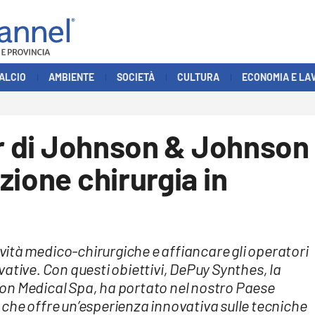
ALCIO
AMBIENTE
SOCIETÀ
CULTURA
ECONOMIA E LA
ur di Johnson & Johnson
zione chirurgia in
ività medico-chirurgiche e affiancare gli operatori
ative. Con questi obiettivi, DePuy Synthes, la
on Medical Spa, ha portato nel nostro Paese
le che offre un’esperienza innovativa sulle tecniche