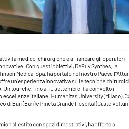
 attività medico-chirurgiche e affiancare gli operatori
nnovative. Con questi obiettivi, DePuy Synthes, la
hnson Medical Spa, ha portato nel nostro Paese l’’Attu
 offre un’esperienza innovativa sulle tecniche chirurgi
. Un tour che, fino al 10 settembre, ha coinvolto i
o eccellenze italiane: Humanitas University (Milano), 
ico di Bari (Bari) e Pineta Grande Hospital (Castelvoltur
mion allestito con spazi dimostrativi, ha offerto a