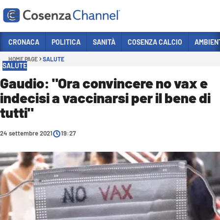
Vai
CRONACA
POLITICA
SANITÀ
COSENZA CALCIO
AMBIEN
HOME PAGE
SALUTE
Sezioni
SALUTE
CRONACA
Gaudio: "Ora convincere no vax e
indecisi a vaccinarsi per il bene di
POLITICA
tutti"
COSENZA CALCIO
ECONOMIA E LAVORO
24 settembre 2021
19:27
ITALIA MONDO
SANITÀ
SPORT
CULTURA