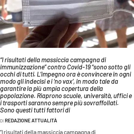
AMBIENTE
Streaming
LAC TV
LAC NETWORK
LAC ONAIR
“I risultati della massiccia campagna di
immunizzazione” contro Covid-19 “sono sotto gli
LaC
Network
occhi di tutti. L’impegno ora è convincere in ogni
modo gli indecisi e i ‘no vax’, in modo tale da
LACPLAY.IT
garantire la più ampia copertura della
LACTV.IT
popolazione. Riaprono scuole, università, uffici e
i trasporti saranno sempre più sovraffollati.
LACONAIR.IT
Sono questi tutti fattori di
LACITYMAG.IT
REDAZIONE ATTUALITÀ
ILREGGINO.IT
“I risultati della massiccia campagna di