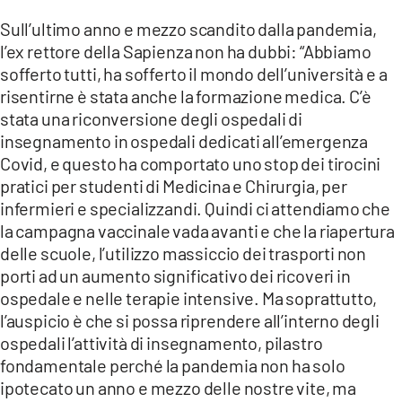
Sull’ultimo anno e mezzo scandito dalla pandemia,
l’ex rettore della Sapienza non ha dubbi: “Abbiamo
sofferto tutti, ha sofferto il mondo dell’università e a
risentirne è stata anche la formazione medica. C’è
stata una riconversione degli ospedali di
insegnamento in ospedali dedicati all’emergenza
Covid, e questo ha comportato uno stop dei tirocini
pratici per studenti di Medicina e Chirurgia, per
infermieri e specializzandi. Quindi ci attendiamo che
la campagna vaccinale vada avanti e che la riapertura
delle scuole, l’utilizzo massiccio dei trasporti non
porti ad un aumento significativo dei ricoveri in
ospedale e nelle terapie intensive. Ma soprattutto,
l’auspicio è che si possa riprendere all’interno degli
ospedali l’attività di insegnamento, pilastro
fondamentale perché la pandemia non ha solo
ipotecato un anno e mezzo delle nostre vite, ma