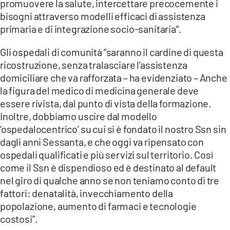
promuovere la salute, intercettare precocemente i
bisogni attraverso modelli efficaci di assistenza
primaria e di integrazione socio-sanitaria”.
Gli ospedali di comunità “saranno il cardine di questa
ricostruzione, senza tralasciare l’assistenza
domiciliare che va rafforzata – ha evidenziato – Anche
la figura del medico di medicina generale deve
essere rivista, dal punto di vista della formazione.
Inoltre, dobbiamo uscire dal modello
‘ospedalocentrico’ su cui si è fondato il nostro Ssn sin
dagli anni Sessanta, e che oggi va ripensato con
ospedali qualificati e più servizi sul territorio. Così
come il Ssn è dispendioso ed è destinato al default
nel giro di qualche anno se non teniamo conto di tre
fattori: denatalità, invecchiamento della
popolazione, aumento di farmaci e tecnologie
costosi”.