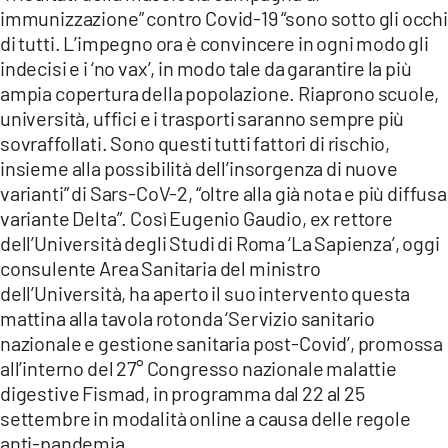
COSENZACHANNEL.IT
immunizzazione” contro Covid-19 “sono sotto gli occhi
di tutti. L’impegno ora è convincere in ogni modo gli
ILVIBONESE.IT
indecisi e i ‘no vax’, in modo tale da garantire la più
CATANZAROCHANNEL.IT
ampia copertura della popolazione. Riaprono scuole,
università, uffici e i trasporti saranno sempre più
LACAPITALENEWS.IT
sovraffollati. Sono questi tutti fattori di rischio,
insieme alla possibilità dell’insorgenza di nuove
App
varianti” di Sars-CoV-2, “oltre alla già nota e più diffusa
ANDROID
variante Delta”. Così Eugenio Gaudio, ex rettore
APPLE
dell’Università degli Studi di Roma ‘La Sapienza’, oggi
consulente Area Sanitaria del ministro
dell’Università, ha aperto il suo intervento questa
mattina alla tavola rotonda ‘Servizio sanitario
nazionale e gestione sanitaria post-Covid’, promossa
all’interno del 27° Congresso nazionale malattie
digestive Fismad, in programma dal 22 al 25
settembre in modalità online a causa delle regole
anti-pandemia.