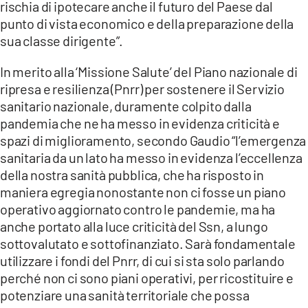
rischia di ipotecare anche il futuro del Paese dal
punto di vista economico e della preparazione della
sua classe dirigente”.
In merito alla ‘Missione Salute’ del Piano nazionale di
ripresa e resilienza (Pnrr) per sostenere il Servizio
sanitario nazionale, duramente colpito dalla
pandemia che ne ha messo in evidenza criticità e
spazi di miglioramento, secondo Gaudio “l’emergenza
sanitaria da un lato ha messo in evidenza l’eccellenza
della nostra sanità pubblica, che ha risposto in
maniera egregia nonostante non ci fosse un piano
operativo aggiornato contro le pandemie, ma ha
anche portato alla luce criticità del Ssn, a lungo
sottovalutato e sottofinanziato. Sarà fondamentale
utilizzare i fondi del Pnrr, di cui si sta solo parlando
perché non ci sono piani operativi, per ricostituire e
potenziare una sanità territoriale che possa