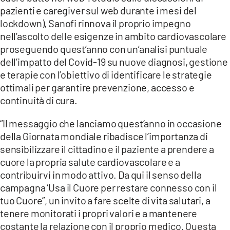
pazienti e caregiver sul web durante i mesi del
lockdown), Sanofi rinnova il proprio impegno
nell’ascolto delle esigenze in ambito cardiovascolare
proseguendo quest’anno con un’analisi puntuale
dell’impatto del Covid-19 su nuove diagnosi, gestione
e terapie con l’obiettivo di identificare le strategie
ottimali per garantire prevenzione, accesso e
continuità di cura.
“Il messaggio che lanciamo quest’anno in occasione
della Giornata mondiale ribadisce l’importanza di
sensibilizzare il cittadino e il paziente a prendere a
cuore la propria salute cardiovascolare e a
contribuirvi in modo attivo. Da qui il senso della
campagna ‘Usa il Cuore per restare connesso con il
tuo Cuore”, un invito a fare scelte di vita salutari, a
tenere monitorati i propri valori e a mantenere
costante la relazione con il proprio medico. Questa