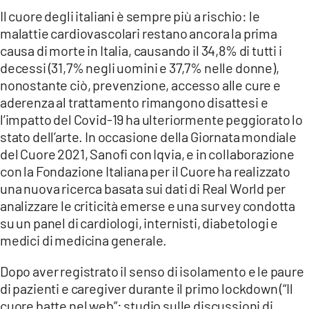
COSENZACHANNEL.IT
Il cuore degli italiani è sempre più a rischio: le
ILVIBONESE.IT
malattie cardiovascolari restano ancora la prima
causa di morte in Italia, causando il 34,8% di tutti i
CATANZAROCHANNEL.IT
decessi (31,7% negli uomini e 37,7% nelle donne),
LACAPITALENEWS.IT
nonostante ciò, prevenzione, accesso alle cure e
aderenza al trattamento rimangono disattesi e
l’impatto del Covid-19 ha ulteriormente peggiorato lo
App
stato dell’arte. In occasione della Giornata mondiale
ANDROID
del Cuore 2021, Sanofi con Iqvia, e in collaborazione
APPLE
con la Fondazione Italiana per il Cuore ha realizzato
una nuova ricerca basata sui dati di Real World per
analizzare le criticità emerse e una survey condotta
su un panel di cardiologi, internisti, diabetologi e
medici di medicina generale.
Dopo aver registrato il senso di isolamento e le paure
di pazienti e caregiver durante il primo lockdown (“Il
cuore batte nel web”: studio sulle discussioni di