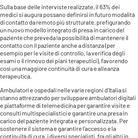
Sulla base delle interviste realizzate, il 63% dei
medici si augura possano definirsi in futuro modalità
di contatto da remoto più strutturate, prefigurando
un nuovo modello integrato di presa in carico del
paziente che preveda la possibilità di mantenere il
contatto con il paziente anche a distanza (per
esempio per le visite di controllo, la verifica degli
esami o il rinnovo dei piani terapeutici), favorendo
così una maggiore continuità di cura e alleanza
terapeutica.
Ambulatori e ospedali nelle varie regioni d’Italia si
stanno attrezzando per sviluppare ambulatori digitali
e piattaforme di telemedicina per garantire visite e
consulti multispecialistici e garantire una presa in
carico del paziente integrata e personalizzata. Per
sostenere il sistema e garantire l’accesso e la
continuità di cura, i diversi specialisti, fra gli altri in