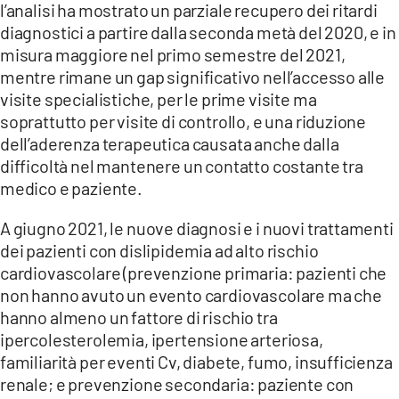
l’analisi ha mostrato un parziale recupero dei ritardi
diagnostici a partire dalla seconda metà del 2020, e in
misura maggiore nel primo semestre del 2021,
mentre rimane un gap significativo nell’accesso alle
visite specialistiche, per le prime visite ma
soprattutto per visite di controllo, e una riduzione
dell’aderenza terapeutica causata anche dalla
difficoltà nel mantenere un contatto costante tra
medico e paziente.
A giugno 2021, le nuove diagnosi e i nuovi trattamenti
dei pazienti con dislipidemia ad alto rischio
cardiovascolare (prevenzione primaria: pazienti che
non hanno avuto un evento cardiovascolare ma che
hanno almeno un fattore di rischio tra
ipercolesterolemia, ipertensione arteriosa,
familiarità per eventi Cv, diabete, fumo, insufficienza
renale; e prevenzione secondaria: paziente con