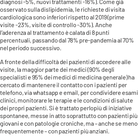
diagnosi -5%, nuovi trattamenti -16%). Come già
osservato sulla dislipidemia, le richieste di visita
cardiologica sono inferiori rispetto al 2019 (prime
visite -23%, visite di controllo -30%). Anche
l’aderenza al trattamento è calata di 8 punti
percentuali, passando dal 78% pre-pandemia al 70%
nel periodo successivo.
A fronte della difficoltà dei pazienti di accedere alle
visite, la maggior parte dei medici (90% degli
specialisti e 95% dei medici di medicina generale) ha
cercato di mantenere il contatto con i pazienti per
telefono, via whatsapp e email, per condividere esami
clinici, monitorare le terapie e le condizioni di salute
dei propri pazienti. Si è trattato perlopiù di iniziative
spontanee, messe in atto soprattutto con pazienti più
giovani e con patologie croniche, ma – anche se meno
frequentemente – con pazienti più anziani.