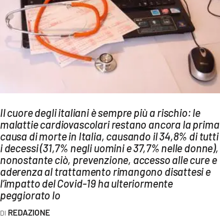
AMBIENTE
Streaming
LAC TV
LAC NETWORK
LAC ONAIR
LaC
Il cuore degli italiani è sempre più a rischio: le
Network
malattie cardiovascolari restano ancora la prima
LACPLAY.IT
causa di morte in Italia, causando il 34,8% di tutti
i decessi (31,7% negli uomini e 37,7% nelle donne),
LACTV.IT
nonostante ciò, prevenzione, accesso alle cure e
LACONAIR.IT
aderenza al trattamento rimangono disattesi e
l’impatto del Covid-19 ha ulteriormente
LACITYMAG.IT
peggiorato lo
ILREGGINO.IT
REDAZIONE