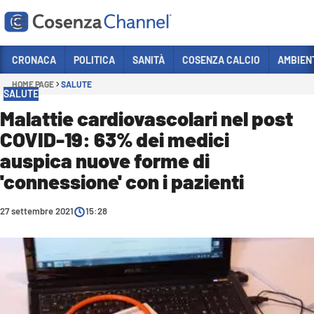
Vai
CRONACA
POLITICA
SANITÀ
COSENZA CALCIO
AMBIEN
HOME PAGE
SALUTE
Sezioni
SALUTE
CRONACA
Malattie cardiovascolari nel post
COVID-19: 63% dei medici
POLITICA
auspica nuove forme di
COSENZA CALCIO
'connessione' con i pazienti
ECONOMIA E LAVORO
27 settembre 2021
ITALIA MONDO
15:28
SANITÀ
SPORT
CULTURA