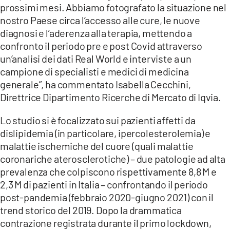
prossimi mesi. Abbiamo fotografato la situazione nel
nostro Paese circa l’accesso alle cure, le nuove
diagnosi e l’aderenza alla terapia, mettendo a
confronto il periodo pre e post Covid attraverso
un’analisi dei dati Real World e interviste a un
campione di specialisti e medici di medicina
generale”, ha commentato Isabella Cecchini,
Direttrice Dipartimento Ricerche di Mercato di Iqvia.
Lo studio si è focalizzato sui pazienti affetti da
dislipidemia (in particolare, ipercolesterolemia) e
malattie ischemiche del cuore (quali malattie
coronariche aterosclerotiche) – due patologie ad alta
prevalenza che colpiscono rispettivamente 8,8 M e
2,3 M di pazienti in Italia – confrontando il periodo
post-pandemia (febbraio 2020-giugno 2021) con il
trend storico del 2019. Dopo la drammatica
contrazione registrata durante il primo lockdown,