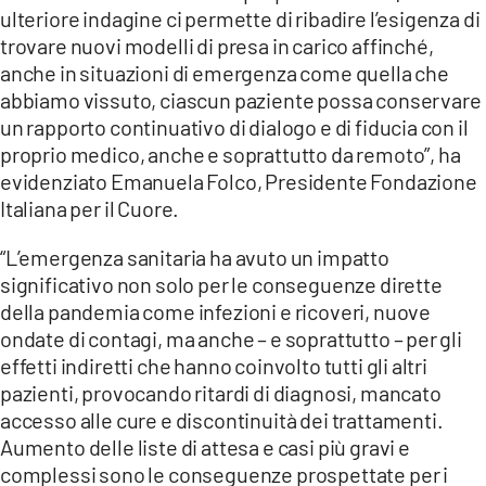
ulteriore indagine ci permette di ribadire l’esigenza di
trovare nuovi modelli di presa in carico affinché,
anche in situazioni di emergenza come quella che
abbiamo vissuto, ciascun paziente possa conservare
un rapporto continuativo di dialogo e di fiducia con il
proprio medico, anche e soprattutto da remoto”, ha
evidenziato Emanuela Folco, Presidente Fondazione
Italiana per il Cuore.
“L’emergenza sanitaria ha avuto un impatto
significativo non solo per le conseguenze dirette
della pandemia come infezioni e ricoveri, nuove
ondate di contagi, ma anche – e soprattutto – per gli
effetti indiretti che hanno coinvolto tutti gli altri
pazienti, provocando ritardi di diagnosi, mancato
accesso alle cure e discontinuità dei trattamenti.
Aumento delle liste di attesa e casi più gravi e
complessi sono le conseguenze prospettate per i