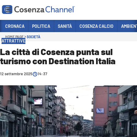
Vai
CRONACA
POLITICA
SANITÀ
COSENZA CALCIO
AMBIEN
HOME PAGE
SOCIETÀ
Sezioni
ATTRATTIVE
CRONACA
La città di Cosenza punta sul
turismo con Destination Italia
POLITICA
COSENZA CALCIO
12 settembre 2025
14:37
ECONOMIA E LAVORO
ITALIA MONDO
SANITÀ
SPORT
CULTURA