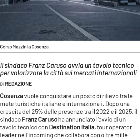
AMBIENTE
Streaming
LAC TV
LAC NETWORK
Corso Mazzini a Cosenza
LAC ONAIR
Il sindaco Franz Caruso avvia un tavolo tecnico
LaC
per valorizzare la città sui mercati internazionali
Network
REDAZIONE
LACPLAY.IT
Cosenza
vuole conquistare un posto di rilievo tra le
LACTV.IT
mete turistiche italiane e internazionali. Dopo una
LACONAIR.IT
crescita del 25% delle presenze tra il 2022 e il 2025, il
sindaco
Franz Caruso
ha annunciato l’avvio di un
LACITYMAG.IT
tavolo tecnico con
Destination Italia,
tour operator
ILREGGINO.IT
leader nell’incoming che collabora con oltre mille