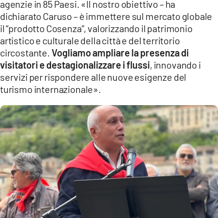
COSENZACHANNEL.IT
agenzie in 85 Paesi. «Il nostro obiettivo – ha
dichiarato Caruso – è immettere sul mercato globale
ILVIBONESE.IT
il “prodotto Cosenza”, valorizzando il patrimonio
CATANZAROCHANNEL.IT
artistico e culturale della città e del territorio
circostante.
Vogliamo ampliare la presenza di
LACAPITALENEWS.IT
visitatori e destagionalizzare i flussi
, innovando i
servizi per rispondere alle nuove esigenze del
App
turismo internazionale».
ANDROID
APPLE