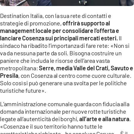
Destination Italia, con la sua rete di contatti e
strategie di promozione,
offrirà supporto al
management locale per consolidare l’offerta e
lanciare Cosenza sui principali mercati esteri.
Il
sindaco ha ribadito l’importanza di fare rete: «Non si
va da nessuna parte da soli. Bisogna costruire un
paniere che includa le risorse dell’area vasta
metropolitana:
Serre, media Valle del Crati, Savuto e
Presila
, con Cosenza al centro come cuore culturale.
Solo così si può generare una svolta per le politiche
turistiche future».
L’amministrazione comunale guarda con fiducia alla
domanda internazionale per nuove rotte turistiche
legate all’autenticità dei borghi,
all’arte e alla natura
.
«Cosenza e il suo territorio hanno tutte le
caratteristiche richieste – ha concluso Caruso –. È il