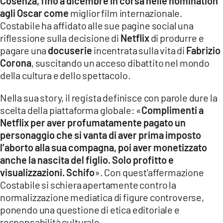
Cosenza, fino a dicembre in corsa nelle nomination
COSENZACHANNEL.IT
agli Oscar come
miglior film internazionale.
ILVIBONESE.IT
Costabile ha affidato alle sue pagine social una
riflessione sulla decisione di
Netflix
di produrre e
CATANZAROCHANNEL.IT
pagare una
docuserie
incentrata sulla vita di
Fabrizio
LACAPITALENEWS.IT
Corona
, suscitando un acceso dibattito nel mondo
della cultura e dello spettacolo.
App
Nella sua story, il regista definisce con parole dure la
ANDROID
scelta della piattaforma globale: «
Complimenti a
APPLE
Netflix per aver profumatamente pagato un
personaggio che si vanta di aver prima imposto
l’aborto alla sua compagna, poi aver monetizzato
anche la nascita del figlio. Solo profitto e
visualizzazioni. Schifo
». Con quest’affermazione
Costabile si schiera apertamente contro la
normalizzazione mediatica di figure controverse,
ponendo una questione di etica editoriale e
responsabilità culturale.