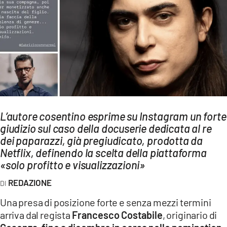
AMBIENTE
Streaming
LAC TV
LAC NETWORK
LAC ONAIR
LaC
L’autore cosentino esprime su Instagram un forte
Network
giudizio sul caso della docuserie dedicata al re
LACPLAY.IT
dei paparazzi, già pregiudicato, prodotta da
Netflix, definendo la scelta della piattaforma
LACTV.IT
«solo profitto e visualizzazioni»
LACONAIR.IT
REDAZIONE
LACITYMAG.IT
Una presa di posizione forte e senza mezzi termini
ILREGGINO.IT
arriva dal regista
Francesco Costabile
, originario di