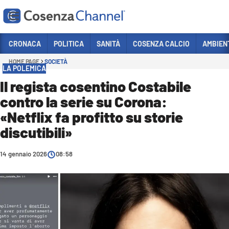
Vai
CRONACA
POLITICA
SANITÀ
COSENZA CALCIO
AMBIEN
HOME PAGE
SOCIETÀ
Sezioni
LA POLEMICA
CRONACA
Il regista cosentino Costabile
contro la serie su Corona:
POLITICA
«Netflix fa profitto su storie
COSENZA CALCIO
discutibili»
ECONOMIA E LAVORO
14 gennaio 2026
ITALIA MONDO
08:58
SANITÀ
SPORT
CULTURA