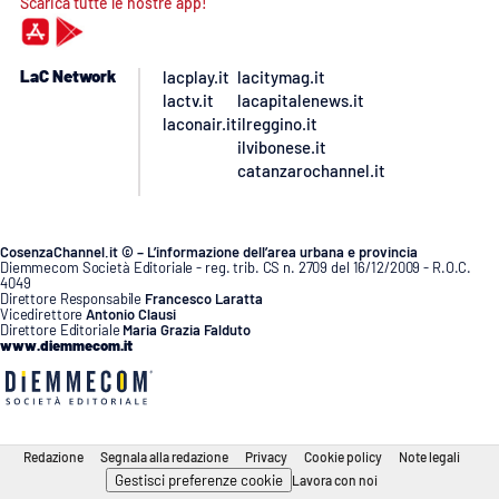
Scarica tutte le nostre app!
LaC Network
lacplay.it
lacitymag.it
lactv.it
lacapitalenews.it
laconair.it
ilreggino.it
ilvibonese.it
catanzarochannel.it
CosenzaChannel.it © – L’informazione dell’area urbana e provincia
Diemmecom Società Editoriale - reg. trib. CS n. 2709 del 16/12/2009 - R.O.C.
4049
Direttore Responsabile
Francesco Laratta
Vicedirettore
Antonio Clausi
Direttore Editoriale
Maria Grazia Falduto
www.diemmecom.it
Redazione
Segnala alla redazione
Privacy
Cookie policy
Note legali
Gestisci preferenze cookie
Lavora con noi