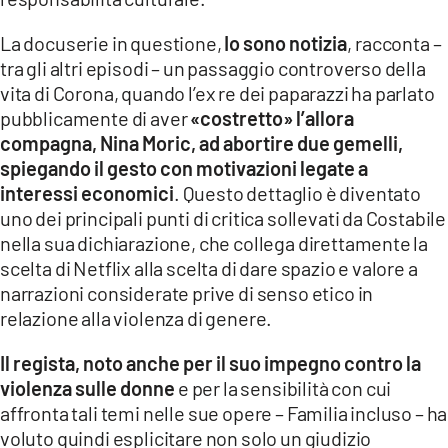
La docuserie in questione,
Io sono notizia
, racconta –
tra gli altri episodi – un passaggio controverso della
vita di Corona, quando l’ex re dei paparazzi ha parlato
pubblicamente di aver
«costretto» l’allora
compagna, Nina Moric, ad abortire due gemelli,
spiegando il gesto con motivazioni legate a
interessi economici
. Questo dettaglio è diventato
uno dei principali punti di critica sollevati da Costabile
nella sua dichiarazione, che collega direttamente la
scelta di Netflix alla scelta di dare spazio e valore a
narrazioni considerate prive di senso etico in
relazione alla violenza di genere.
Il regista, noto anche per il suo impegno contro la
violenza sulle donne
e per la sensibilità con cui
affronta tali temi nelle sue opere – Familia incluso – ha
voluto quindi esplicitare non solo un giudizio