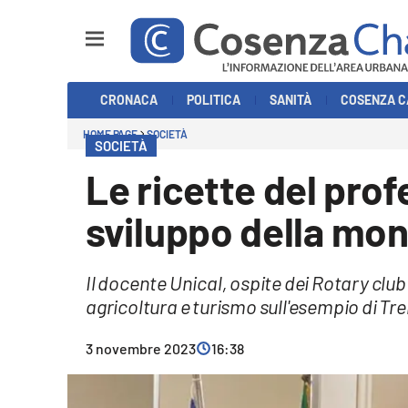
Sezioni
CRONACA
POLITICA
SANITÀ
COSENZA C
Cronaca
HOME PAGE
SOCIETÀ
SOCIETÀ
Politica
Le ricette del prof
Cosenza Calcio
sviluppo della mo
Economia e Lavoro
Il docente Unical, ospite dei Rotary clu
Italia Mondo
agricoltura e turismo sull'esempio di Tren
Sanità
3 novembre 2023
16:38
Sport