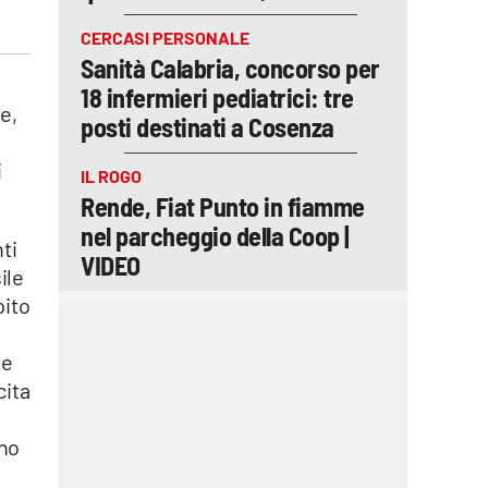
CERCASI PERSONALE
Sanità Calabria, concorso per
18 infermieri pediatrici: tre
e,
posti destinati a Cosenza
i
IL ROGO
Rende, Fiat Punto in fiamme
nel parcheggio della Coop |
ti
VIDEO
ile
pito
le
cita
ono