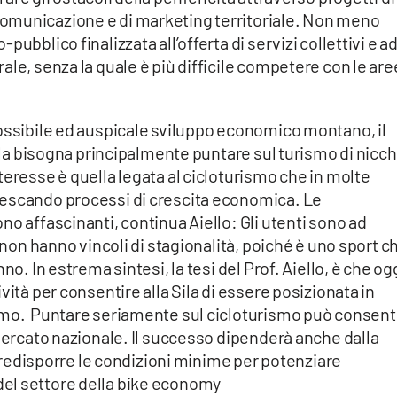
omunicazione e di marketing territoriale. Non meno
ubblico finalizzata all’offerta di servizi collettivi e a
ale, senza la quale è più difficile competere con le are
possibile ed auspicale sviluppo economico montano, il
Sila bisogna principalmente puntare sul turismo di nicch
teresse è quella legata al cicloturismo che in molte
nescando processi di crescita economica. Le
no affascinanti, continua Aiello: Gli utenti sono ad
à non hanno vincoli di stagionalità, poiché è uno sport c
no. In estrema sintesi, la tesi del Prof. Aiello, è che ogg
vità per consentire alla Sila di essere posizionata in
smo. Puntare seriamente sul cicloturismo può consent
 mercato nazionale. Il successo dipenderà anche dalla
i predisporre le condizioni minime per potenziare
no del settore della bike economy