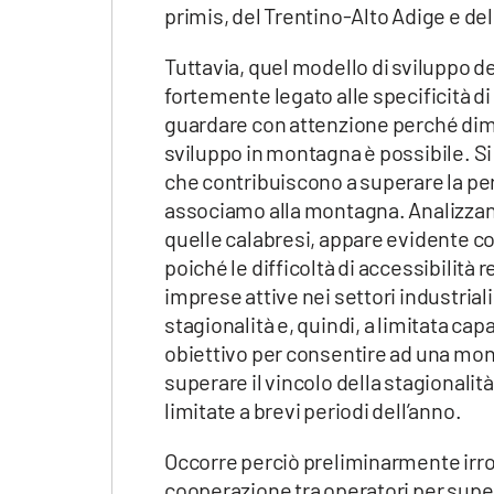
Apple
primis, del Trentino-Alto Adige e de
Tuttavia, quel modello di sviluppo d
fortemente legato alle specificità d
guardare con attenzione perché dimo
Vai
sviluppo in montagna è possibile. Si t
che contribuiscono a superare la p
associamo alla montagna. Analizzand
quelle calabresi, appare evidente co
poiché le difficoltà di accessibilità
imprese attive nei settori industrial
stagionalità e, quindi, a limitata capa
obiettivo per consentire ad una mon
superare il vincolo della stagionali
limitate a brevi periodi dell’anno.
Occorre perciò preliminarmente irro
cooperazione tra operatori per supera