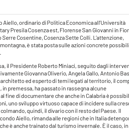
Aiello, ordinario di Politica Economica all’Università
tary Presila Cosenza est, Florense San Giovanni in Fior
 Serre Cosentine, Cosenza Sette Colli. L’attenzione,
 montagna, è stata posta sulle azioni concrete possibil
.
asa, il Presidente Roberto Miniaci, seguito dagli interven
ettivamente Giovanna Oliverio, Angela Gallo, Antonio Bas
rchitetto ed esperto di temi legati al territorio, il com
llo, in premessa, ha passato in rassegna alcune
 al fine di documentare che anche in Calabria è possibi
i, uno sviluppo virtuoso capace di incidere sulla cres
lmando, quindi, il divario con il resto del Paese. Il
do Aiello, rimanda alle regioni che in Italia deteng
he è anche trainato dal turismo invernale. È il caso, in