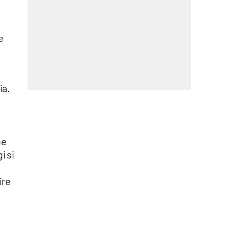
d
e
ia.
he
i si
ire