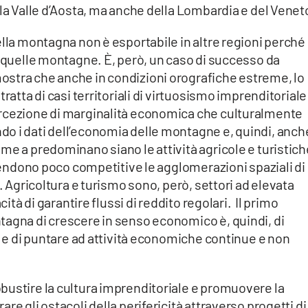
lla Valle d’Aosta, ma anche della Lombardia e del Venet
ella montagna non è esportabile in altre regioni perché
i quelle montagne. È, però, un caso di successo da
stra che anche in condizioni orografiche estreme, lo
ratta di casi territoriali di virtuosismo imprenditoriale
ercezione di marginalità economica che culturalmente
o i dati dell’economia delle montagne e, quindi, anche
me a predominano siano le attività agricole e turistich
 rendono poco competitive le agglomerazioni spaziali di
i. Agricoltura e turismo sono, però, settori ad elevata
cità di garantire flussi di reddito regolari. Il primo
tagna di crescere in senso economico è, quindi, di
tà e di puntare ad attività economiche continue e non
bustire la cultura imprenditoriale e promuovere la
re gli ostacoli della perifericità attraverso progetti di