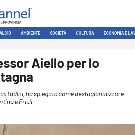
ALCIO
AMBIENTE
SOCIETÀ
CULTURA
ECONOMIA E LA
essor Aiello per lo
ntagna
b cittadini, ha spiegato come destagionalizzare
tino e Friuli