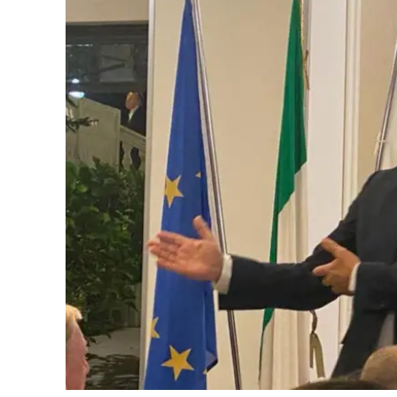
Cultura
Ambiente
Streaming
LaC TV
Lac Network
LaC OnAir
LaC
Network
lacplay.it
lactv.it