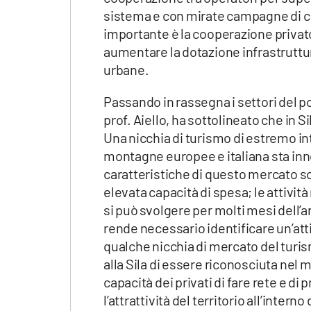
sistema e con mirate campagne di c
importante è la cooperazione privato-p
aumentare la dotazione infrastruttur
urbane.
Passando in rassegna i settori del 
prof. Aiello, ha sottolineato che in 
Una nicchia di turismo di estremo in
montagne europee e italiana sta in
caratteristiche di questo mercato so
elevata capacità di spesa; le attivit
si può svolgere per molti mesi dell’an
rende necessario identificare un’atti
qualche nicchia di mercato del turi
alla Sila di essere riconosciuta nel
capacità dei privati di fare rete e d
l’attrattività del territorio all’inter