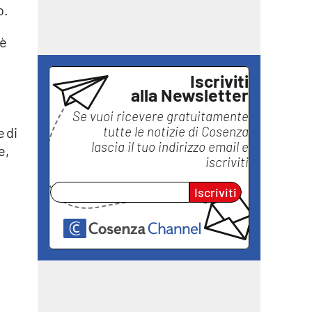
o.
 è
Iscriviti
alla Newsletter
Se vuoi ricevere gratuitamente
tutte le notizie di
Cosenza
 di
lascia il tuo indirizzo email e
e,
iscriviti
Iscriviti