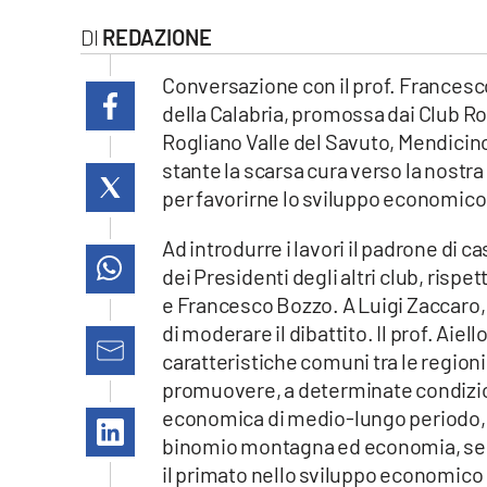
laconair.it
REDAZIONE
lacitymag.it
Conversazione con il prof. Francesco 
della Calabria, promossa dai Club Ro
ilreggino.it
Rogliano Valle del Savuto, Mendicino
stante la scarsa cura verso la nostra
cosenzachannel.it
per favorirne lo sviluppo economico
ilvibonese.it
Ad introdurre i lavori il padrone di c
dei Presidenti degli altri club, risp
catanzarochannel.it
e Francesco Bozzo. A Luigi Zaccaro, a
di moderare il dibattito. Il prof. Aie
lacapitalenews.it
caratteristiche comuni tra le regioni
promuovere, a determinate condizion
App
economica di medio-lungo periodo, co
binomio montagna ed economia, secon
Android
il primato nello sviluppo economico c