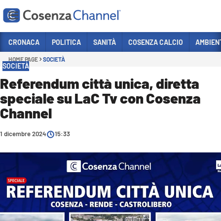
Vai
CRONACA
POLITICA
SANITÀ
COSENZA CALCIO
AMBIEN
HOME PAGE
SOCIETÀ
Sezioni
SOCIETÀ
CRONACA
Referendum città unica, diretta
speciale su LaC Tv con Cosenza
POLITICA
Channel
COSENZA CALCIO
ECONOMIA E LAVORO
1 dicembre 2024
15:33
ITALIA MONDO
SANITÀ
SPORT
CULTURA