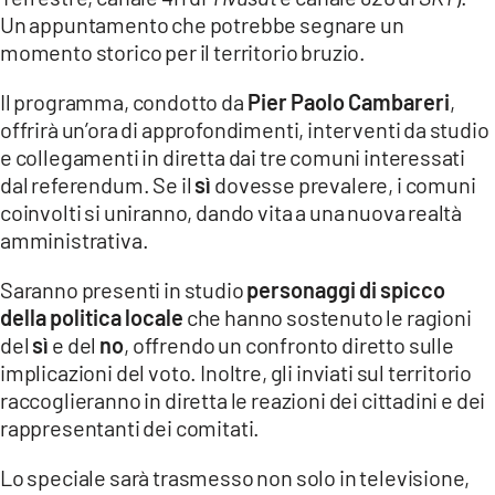
COSENZACHANNEL.IT
Un appuntamento che potrebbe segnare un
ILVIBONESE.IT
momento storico per il territorio bruzio.
CATANZAROCHANNEL.IT
Il programma, condotto da
Pier Paolo Cambareri
,
offrirà un’ora di approfondimenti, interventi da studio
LACAPITALENEWS.IT
e collegamenti in diretta dai tre comuni interessati
dal referendum. Se il
sì
dovesse prevalere, i comuni
App
coinvolti si uniranno, dando vita a una nuova realtà
ANDROID
amministrativa.
APPLE
Saranno presenti in studio
personaggi di spicco
della politica locale
che hanno sostenuto le ragioni
del
sì
e del
no
, offrendo un confronto diretto sulle
implicazioni del voto. Inoltre, gli inviati sul territorio
raccoglieranno in diretta le reazioni dei cittadini e dei
rappresentanti dei comitati.
Lo speciale sarà trasmesso non solo in televisione,