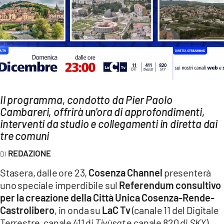
AMBIENTE
Streaming
LAC TV
LAC NETWORK
LAC ONAIR
Il programma, condotto da Pier Paolo
Cambareri, offrirà un'ora di approfondimenti,
LaC
Network
interventi da studio e collegamenti in diretta dai
tre comuni
LACPLAY.IT
LACTV.IT
REDAZIONE
LACONAIR.IT
Stasera, dalle ore 23,
Cosenza Channel
presenterà
uno speciale imperdibile sul
Referendum consultivo
LACITYMAG.IT
per la creazione della Città Unica Cosenza-Rende-
ILREGGINO.IT
Castrolibero
, in onda su
LaC Tv
(canale 11 del Digitale
Terrestre, canale 411 di
Tivùsat
e canale 820 di
SKY
).