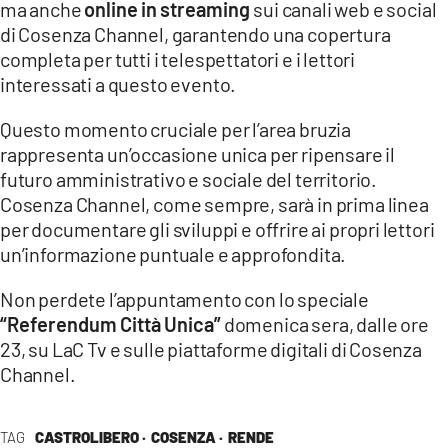
ma anche
online in streaming
sui canali web e social
di Cosenza Channel, garantendo una copertura
completa per tutti i telespettatori e i lettori
interessati a questo evento.
Questo momento cruciale per l’area bruzia
rappresenta un’occasione unica per ripensare il
futuro amministrativo e sociale del territorio.
Cosenza Channel, come sempre, sarà in prima linea
per documentare gli sviluppi e offrire ai propri lettori
un’informazione puntuale e approfondita.
Non perdete l’appuntamento con lo speciale
“Referendum Città Unica”
domenica sera, dalle ore
23, su LaC Tv e sulle piattaforme digitali di Cosenza
Channel.
TAG
CASTROLIBERO ·
COSENZA ·
RENDE