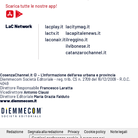
Scarica tutte le nostre app!
LaC Network
lacplay.it
lacitymag.it
lactv.it
lacapitalenews.it
laconair.it
ilreggino.it
ilvibonese.it
catanzarochannel.it
CosenzaChannel.it © – L’informazione dell’area urbana e provincia
Diemmecom Società Editoriale - reg. trib. CS n. 2709 del 16/12/2009 - R.O.C.
4049
Direttore Responsabile
Francesco Laratta
Vicedirettore
Antonio Clausi
Direttore Editoriale
Maria Grazia Falduto
www.diemmecom.it
Redazione
Segnala alla redazione
Privacy
Cookie policy
Note legali
Gestisci preferenze cookie
Lavora con noi