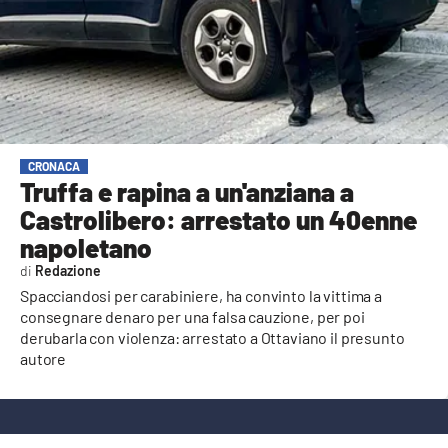
AMBIENTE
Streaming
LAC TV
LAC NETWORK
LAC ONAIR
CRONACA
Truffa e rapina a un'anziana a
Castrolibero: arrestato un 40enne
LaC
Network
napoletano
LACPLAY.IT
Redazione
Spacciandosi per carabiniere, ha convinto la vittima a
LACTV.IT
consegnare denaro per una falsa cauzione, per poi
derubarla con violenza: arrestato a Ottaviano il presunto
LACONAIR.IT
autore
LACITYMAG.IT
ILREGGINO.IT