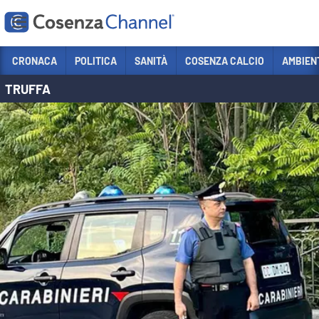
Vai
CRONACA
POLITICA
SANITÀ
COSENZA CALCIO
AMBIEN
TRUFFA
Sezioni
CRONACA
POLITICA
COSENZA CALCIO
ECONOMIA E LAVORO
ITALIA MONDO
SANITÀ
SPORT
CULTURA