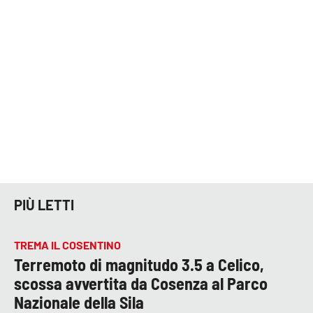
COSENZACHANNEL.IT
ILVIBONESE.IT
CATANZAROCHANNEL.IT
LACAPITALENEWS.IT
App
ANDROID
APPLE
PIÙ LETTI
TREMA IL COSENTINO
Terremoto di magnitudo 3.5 a Celico,
scossa avvertita da Cosenza al Parco
Nazionale della Sila