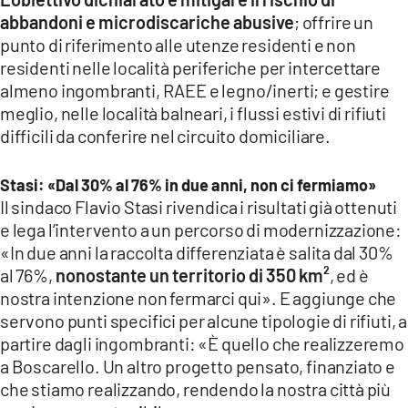
abbandoni e microdiscariche abusive
; offrire un
punto di riferimento alle utenze residenti e non
residenti nelle località periferiche per intercettare
almeno ingombranti, RAEE e legno/inerti; e gestire
meglio, nelle località balneari, i flussi estivi di rifiuti
difficili da conferire nel circuito domiciliare.
Stasi: «Dal 30% al 76% in due anni, non ci fermiamo»
Il sindaco Flavio Stasi rivendica i risultati già ottenuti
e lega l’intervento a un percorso di modernizzazione:
«In due anni la raccolta differenziata è salita dal 30%
al 76%,
nonostante un territorio di 350 km²
, ed è
nostra intenzione non fermarci qui». E aggiunge che
servono punti specifici per alcune tipologie di rifiuti, a
partire dagli ingombranti: «È quello che realizzeremo
a Boscarello. Un altro progetto pensato, finanziato e
che stiamo realizzando, rendendo la nostra città più