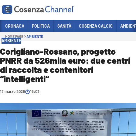
Vai
CRONACA
POLITICA
SANITÀ
COSENZA CALCIO
AMBIEN
HOME PAGE
AMBIENTE
Sezioni
AMBIENTE
CRONACA
Corigliano-Rossano, progetto
PNRR da 526mila euro: due centri
POLITICA
di raccolta e contenitori
COSENZA CALCIO
“intelligenti”
ECONOMIA E LAVORO
13 marzo 2026
ITALIA MONDO
16:03
SANITÀ
SPORT
CULTURA