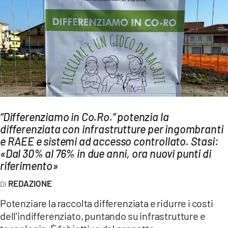
AMBIENTE
Streaming
LAC TV
LAC NETWORK
LAC ONAIR
LaC
“Differenziamo in Co.Ro.” potenzia la
Network
differenziata con infrastrutture per ingombranti
LACPLAY.IT
e RAEE e sistemi ad accesso controllato. Stasi:
«Dal 30% al 76% in due anni, ora nuovi punti di
LACTV.IT
riferimento»
LACONAIR.IT
REDAZIONE
LACITYMAG.IT
Potenziare la raccolta differenziata e ridurre i costi
ILREGGINO.IT
dell’indifferenziato, puntando su infrastrutture e