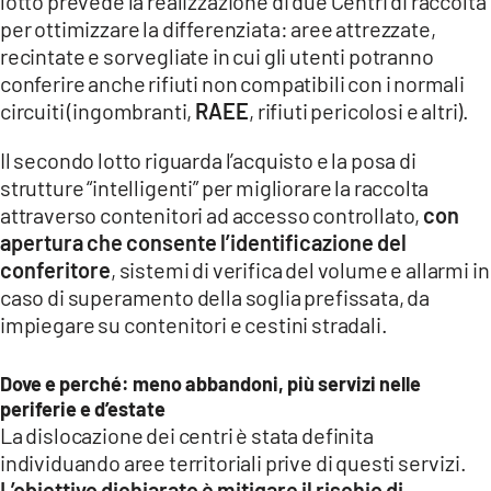
lotto prevede la realizzazione di due Centri di raccolta
per ottimizzare la differenziata: aree attrezzate,
recintate e sorvegliate in cui gli utenti potranno
conferire anche rifiuti non compatibili con i normali
circuiti (ingombranti,
RAEE
, rifiuti pericolosi e altri).
Il secondo lotto riguarda l’acquisto e la posa di
strutture “intelligenti” per migliorare la raccolta
attraverso contenitori ad accesso controllato,
con
apertura che consente l’identificazione del
conferitore
, sistemi di verifica del volume e allarmi in
caso di superamento della soglia prefissata, da
impiegare su contenitori e cestini stradali.
Dove e perché: meno abbandoni, più servizi nelle
periferie e d’estate
La dislocazione dei centri è stata definita
individuando aree territoriali prive di questi servizi.
L’obiettivo dichiarato è mitigare il rischio di