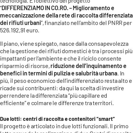
tecnologia. È l’obiettivo del progetto
COSENZACHANNEL.IT
“
DIFFERENZIAMO IN CO.RO. – Miglioramento e
ILVIBONESE.IT
meccanizzazione della rete di raccolta differenziata
dei rifiuti urbani
”, finanziato nell’ambito del PNRR per
CATANZAROCHANNEL.IT
526.192,91 euro.
LACAPITALENEWS.IT
Il piano, viene spiegato, nasce dalla consapevolezza
che la gestione dei rifiuti domestici è tra i processi più
App
impattanti per l’ambiente e che il riciclo consente
ANDROID
risparmio di risorse,
riduzione dell’inquinamento e
APPLE
benefici in termini di pulizia e salubrità urbana
. In
più, il peso economico dell’indifferenziato resta alto e
ricade sui contribuenti: da qui la scelta di investire
per rendere la differenziata “più capillare ed
efficiente” e colmare le differenze tra territori.
Due lotti: centri di raccolta e contenitori “smart”
Il progetto è articolato in due lotti funzionali. Il primo