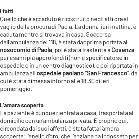
I fatti
Quello che è accaduto è ricostruito negli atti ora al
vaglio della procura di Paola. La donna, ieri mattina, è
caduta mentre si trovava in casa. Soccorsa
dall’ambulanza del 118, è stata dapprima portata al
nosocomio di Paola
, poi è stata trasferita a
Cosenza
per esami più approfonditi (non è specificato se in
ospedale o in un centro diagnostico), e poi riportata in
ambulanza all’
ospedale paolano “San Francesco
”, da
cui è stata dimessa intorno alle 18.30 di ieri
pomeriggio.
L’amara scoperta
La paziente è dunque rientrata a casa, trasportata al
domicilio con un’ambulanza privata. E proprio qui,
circondata dai suoi affetti, è stata fatta l’amara
scoperta: l’anello d’oro, che l’anziana ha indossato per