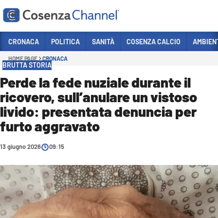
Vai
CRONACA
POLITICA
SANITÀ
COSENZA CALCIO
AMBIEN
HOME PAGE
CRONACA
Sezioni
BRUTTA STORIA
CRONACA
Perde la fede nuziale durante il
ricovero, sull’anulare un vistoso
POLITICA
livido: presentata denuncia per
COSENZA CALCIO
furto aggravato
ECONOMIA E LAVORO
13 giugno 2026
ITALIA MONDO
09:15
SANITÀ
SPORT
CULTURA