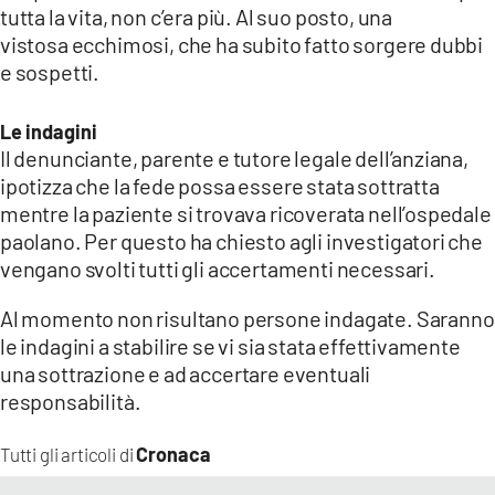
tutta la vita, non c’era più. Al suo posto, una
vistosa ecchimosi, che ha subito fatto sorgere dubbi
e sospetti.
Le indagini
Il denunciante, parente e tutore legale dell’anziana,
ipotizza che la fede possa essere stata sottratta
mentre la paziente si trovava ricoverata nell’ospedale
paolano. Per questo ha chiesto agli investigatori che
vengano svolti tutti gli accertamenti necessari.
Al momento non risultano persone indagate. Saranno
le indagini a stabilire se vi sia stata effettivamente
una sottrazione e ad accertare eventuali
responsabilità.
Cronaca
Tutti gli articoli di