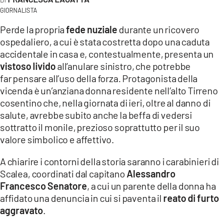
COSENZACHANNEL.IT
GIORNALISTA
ILVIBONESE.IT
Perde la propria
fede nuziale
durante un ricovero
CATANZAROCHANNEL.IT
ospedaliero, a cui è stata costretta dopo una caduta
accidentale in casa e, contestualmente, presenta un
LACAPITALENEWS.IT
vistoso livido
all’anulare sinistro, che potrebbe
far pensare all’uso della forza. Protagonista della
App
vicenda è un’anziana donna residente nell’alto Tirreno
ANDROID
cosentino che, nella giornata di ieri, oltre al danno di
salute, avrebbe subito anche la beffa di vedersi
APPLE
sottratto il monile, prezioso soprattutto per il suo
valore simbolico e affettivo.
A chiarire i contorni della storia saranno i carabinieri di
Scalea, coordinati dal capitano
Alessandro
Francesco Senatore
, a cui un parente della donna ha
affidato una denuncia in cui si paventa il
reato di furto
aggravato
.