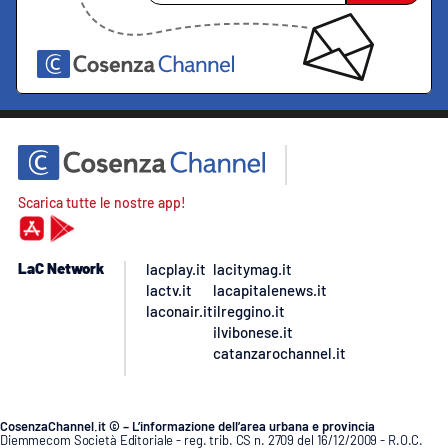
Scarica tutte le nostre app!
LaC Network
lacplay.it
lacitymag.it
lactv.it
lacapitalenews.it
laconair.it
ilreggino.it
ilvibonese.it
catanzarochannel.it
CosenzaChannel.it © – L’informazione dell’area urbana e provincia
Diemmecom Società Editoriale - reg. trib. CS n. 2709 del 16/12/2009 - R.O.C.