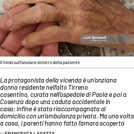
AMBIENTE
Streaming
LAC TV
LAC NETWORK
LAC ONAIR
Il livido sull'anulare sinistro della paziente
LaC
Network
La protagonista della vicenda è un’anziana
LACPLAY.IT
donna residente nell’alto Tirreno
LACTV.IT
cosentino, curata nell’ospedale di Paola e poi a
Cosenza dopo una caduta accidentale in
LACONAIR.IT
casa; infine è stata riaccompagnata al
LACITYMAG.IT
domicilio con un’ambulanza privata. Ma una volta
a casa, i parenti hanno fatto l’amara scoperta
ILREGGINO.IT
FRANCESCA LAGATTA