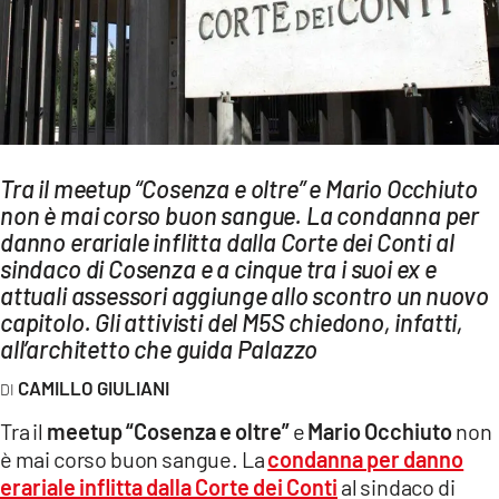
AMBIENTE
Streaming
LAC TV
LAC NETWORK
LAC ONAIR
Tra il meetup “Cosenza e oltre” e Mario Occhiuto
non è mai corso buon sangue. La condanna per
danno erariale inflitta dalla Corte dei Conti al
LaC
sindaco di Cosenza e a cinque tra i suoi ex e
Network
attuali assessori aggiunge allo scontro un nuovo
LACPLAY.IT
capitolo. Gli attivisti del M5S chiedono, infatti,
LACTV.IT
all’architetto che guida Palazzo
LACONAIR.IT
CAMILLO GIULIANI
LACITYMAG.IT
Tra il
meetup “Cosenza e oltre”
e
Mario Occhiuto
non
è mai corso buon sangue. La
condanna per danno
ILREGGINO.IT
erariale inflitta dalla Corte dei Conti
al sindaco di