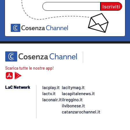
Iscriviti
Scarica tutte le nostre app!
LaC Network
lacplay.it
lacitymag.it
lactv.it
lacapitalenews.it
laconair.it
ilreggino.it
ilvibonese.it
catanzarochannel.it