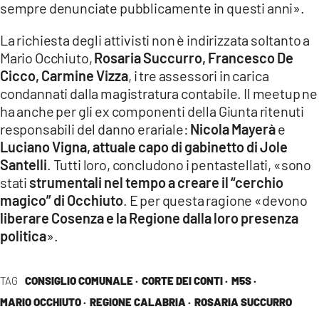
sempre denunciate pubblicamente in questi anni».
La richiesta degli attivisti non è indirizzata soltanto a
Mario Occhiuto,
Rosaria Succurro, Francesco De
Cicco, Carmine Vizza
, i tre assessori in carica
condannati dalla magistratura contabile. Il meetup ne
ha anche per gli ex componenti della Giunta ritenuti
responsabili del danno erariale:
Nicola Mayerà
e
Luciano Vigna, attuale capo di gabinetto di Jole
Santelli
. Tutti loro, concludono i pentastellati, «sono
stati
strumentali nel tempo a creare il “cerchio
magico” di Occhiuto
. E per questa ragione «devono
liberare Cosenza e la Regione dalla loro presenza
politica
».
TAG
CONSIGLIO COMUNALE ·
CORTE DEI CONTI ·
M5S ·
MARIO OCCHIUTO ·
REGIONE CALABRIA ·
ROSARIA SUCCURRO