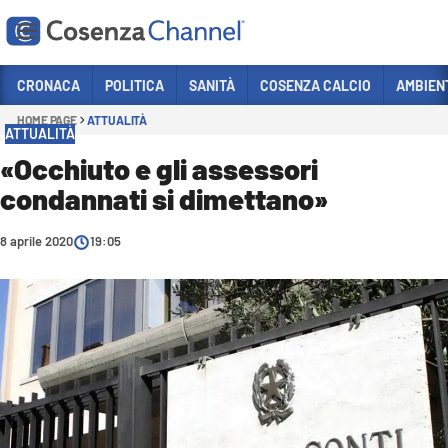
Vai
CRONACA
POLITICA
SANITÀ
COSENZA CALCIO
AMBIEN
HOME PAGE
ATTUALITÀ
Sezioni
ATTUALITÀ
CRONACA
«Occhiuto e gli assessori
condannati si dimettano»
POLITICA
COSENZA CALCIO
8 aprile 2020
19:05
ECONOMIA E LAVORO
ITALIA MONDO
SANITÀ
SPORT
CULTURA