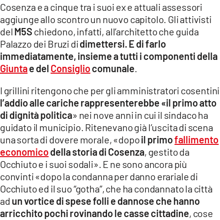
COSENZACHANNEL.IT
Cosenza e a cinque tra i suoi ex e attuali assessori
aggiunge allo scontro un nuovo capitolo. Gli attivisti
ILVIBONESE.IT
del
M5S
chiedono, infatti, all’architetto che guida
CATANZAROCHANNEL.IT
Palazzo dei Bruzi di
dimettersi. E di farlo
immediatamente, insieme a tutti i componenti della
LACAPITALENEWS.IT
Giunta
e del
Consiglio
comunale
.
App
I grillini ritengono che per gli amministratori cosentini
ANDROID
l’addio alle cariche rappresenterebbe «il primo atto
di dignità politica
» nei nove anni in cui il sindaco ha
APPLE
guidato il municipio. Ritenevano già l’uscita di scena
una sorta di dovere morale, «dopo
il primo
fallimento
economico
della storia di Cosenza
, gestito da
Occhiuto e i suoi sodali». E ne sono ancora più
convinti «dopo la condanna per danno erariale di
Occhiuto ed il suo “gotha”, che ha condannato la città
ad
un vortice di spese folli e dannose che hanno
arricchito pochi rovinando le casse cittadine
, cose