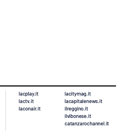
lacplay.it
lacitymag.it
lactv.it
lacapitalenews.it
laconair.it
ilreggino.it
ilvibonese.it
catanzarochannel.it