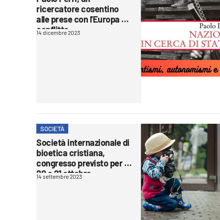
ricercatore cosentino
laconair.it
alle prese con l'Europa del
conflitto
14 dicembre 2023
lacitymag.it
ilreggino.it
cosenzachannel.it
ilvibonese.it
SOCIETÀ
catanzarochannel.it
Società internazionale di
bioetica cristiana,
lacapitalenews.it
congresso previsto per il
20 e 21 ottobre
14 settembre 2023
App
Android