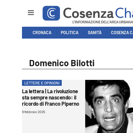
Sezioni
CRONACA
POLITICA
SANITÀ
COSENZA C
Cronaca
Politica
Domenico Bilotti
Cosenza Calcio
Economia e Lavoro
LETTERE E OPINIONI
La lettera | La rivoluzione
Italia Mondo
sta sempre nascendo: il
ricordo di Franco Piperno
Sanità
9 febbraio 2025
Sport