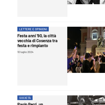
Cultura
Ambiente
LETTERE E OPINIONI
Streaming
Festa anni '90, la città
LaC TV
vecchia di Cosenza tra
festa e rimpianto
Lac Network
10 luglio 2024
LaC OnAir
LaC
Network
lacplay.it
SOCIETÀ
lactv.it
Paolo Perri, un