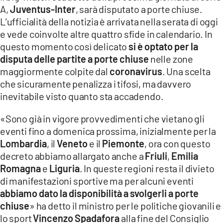
COSENZACHANNEL.IT
A,
Juventus-Inter
, sarà disputato a porte chiuse.
L’ufficialità della notizia è arrivata nella serata di oggi
ILVIBONESE.IT
e vede coinvolte altre quattro sfide in calendario. In
CATANZAROCHANNEL.IT
questo momento così delicato
si è optato per la
disputa delle partite a porte chiuse
nelle zone
LACAPITALENEWS.IT
maggiormente colpite dal
coronavirus
. Una scelta
che sicuramente penalizza i tifosi, ma davvero
App
inevitabile visto quanto sta accadendo.
ANDROID
«Sono già in vigore provvedimenti che vietano gli
APPLE
eventi fino a domenica prossima, inizialmente per la
Lombardia
, il
Veneto
e il
Piemonte
, ora con questo
decreto abbiamo allargato anche a
Friuli
,
Emilia
Romagna
e
Liguria
. In queste regioni resta il divieto
di manifestazioni sportive ma per alcuni eventi
abbiamo dato la disponibilità a svolgerli a porte
chiuse
» ha detto il ministro per le politiche giovanili e
lo sport
Vincenzo
Spadafora
alla fine del Consiglio