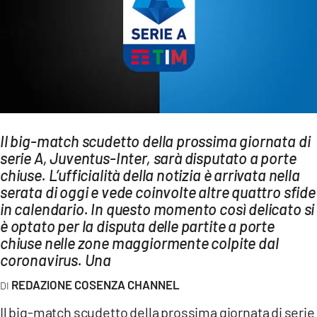
AMBIENTE
Streaming
LAC TV
LAC NETWORK
LAC ONAIR
Il big-match scudetto della prossima giornata di
serie A, Juventus-Inter, sarà disputato a porte
LaC
Network
chiuse. L’ufficialità della notizia è arrivata nella
serata di oggi e vede coinvolte altre quattro sfide
LACPLAY.IT
in calendario. In questo momento così delicato si
LACTV.IT
è optato per la disputa delle partite a porte
chiuse nelle zone maggiormente colpite dal
LACONAIR.IT
coronavirus. Una
LACITYMAG.IT
REDAZIONE COSENZA CHANNEL
ILREGGINO.IT
Il big-match scudetto della prossima giornata di serie