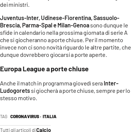
dei ministri.
Juventus-Inter, Udinese-Fiorentina, Sassuolo-
Brescia, Parma-Spal e Milan-Genoa
sono dunque le
sfide in calendario nella prossima giornata di serie A
che si giocheranno a porte chiuse. Per il momento
invece non ci sono novità riguardo le altre partite, che
dunque dovrebbero giocarsi a porte aperte.
Europa League a porte chiuse
Anche il match in programma giovedì sera
Inter-
Ludogorets
si giocherà a porte chiuse, sempre per lo
stesso motivo.
TAG
CORONAVIRUS ·
ITALIA
Calcio
Tutti gli articoli di