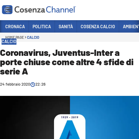
Vai
CRONACA
POLITICA
SANITÀ
COSENZA CALCIO
AMBIEN
HOME PAGE
CALCIO
Sezioni
CALCIO
CRONACA
Coronavirus, Juventus-Inter a
porte chiuse come altre 4 sfide di
POLITICA
serie A
COSENZA CALCIO
ECONOMIA E LAVORO
24 febbraio 2020
22:26
ITALIA MONDO
SANITÀ
SPORT
CULTURA