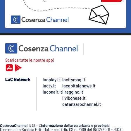
Scarica tutte le nostre app!
LaC Network
lacplay.it
lacitymag.it
lactv.it
lacapitalenews.it
laconair.it
ilreggino.it
ilvibonese.it
catanzarochannel.it
CosenzaChannel.it © – L’informazione dell’area urbana e provincia
Diemmecom Società Editoriale - reg. trib. CS n. 2709 del 16/12/2009 - R.O.C.