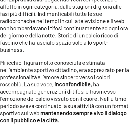
COSENZACHANNEL.IT
affetto in ogni categoria, dalle stagioni di gloria alle
ILVIBONESE.IT
fasi più difficili. Indimenticabili tutte le sue
radiocronache nei tempi in cui la televisione e il web
CATANZAROCHANNEL.IT
non bombardavano i tifosi continuamente ad ogni ora
LACAPITALENEWS.IT
del giorno e della notte. Storie di un calcio ricco di
fascino che ha lasciato spazio solo allo sport-
business.
App
ANDROID
Milicchio, figura molto conosciuta e stimata
nell’ambiente sportivo cittadino, era apprezzato per la
APPLE
professionalità e l’amore sincero verso i colori
rossoblù. La sua voce,
inconfondibile
, ha
accompagnato generazioni di tifosi e trasmesso
l’emozione del calcio vissuto con il cuore. Nell’ultimo
periodo aveva continuato la sua attività con un format
sportivo sul web
mantenendo sempre vivo il dialogo
con il pubblico e la città.