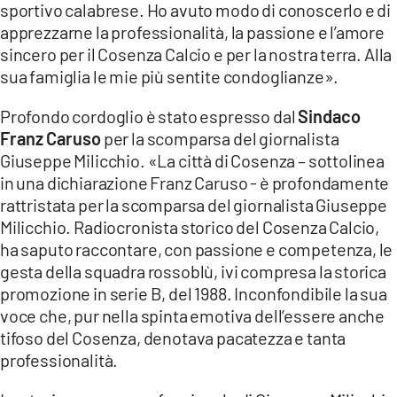
sportivo calabrese. Ho avuto modo di conoscerlo e di
apprezzarne la professionalità, la passione e l’amore
sincero per il Cosenza Calcio e per la nostra terra. Alla
sua famiglia le mie più sentite condoglianze».
Profondo cordoglio è stato espresso dal
Sindaco
Franz Caruso
per la scomparsa del giornalista
Giuseppe Milicchio. «La città di Cosenza – sottolinea
in una dichiarazione Franz Caruso - è profondamente
rattristata per la scomparsa del giornalista Giuseppe
Milicchio. Radiocronista storico del Cosenza Calcio,
ha saputo raccontare, con passione e competenza, le
gesta della squadra rossoblù, ivi compresa la storica
promozione in serie B, del 1988. Inconfondibile la sua
voce che, pur nella spinta emotiva dell’essere anche
tifoso del Cosenza, denotava pacatezza e tanta
professionalità.