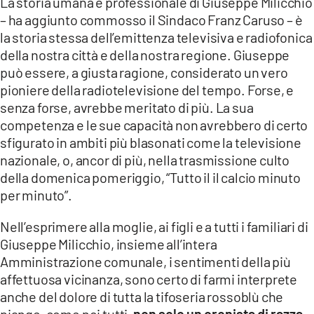
La storia umana e professionale di Giuseppe Milicchio
– ha aggiunto commosso il Sindaco Franz Caruso – è
la storia stessa dell’emittenza televisiva e radiofonica
della nostra città e della nostra regione. Giuseppe
può essere, a giusta ragione, considerato un vero
pioniere della radiotelevisione del tempo. Forse, e
senza forse, avrebbe meritato di più. La sua
competenza e le sue capacità non avrebbero di certo
sfigurato in ambiti più blasonati come la televisione
nazionale, o, ancor di più, nella trasmissione culto
della domenica pomeriggio, “Tutto il il calcio minuto
per minuto”.
Nell’esprimere alla moglie, ai figli e a tutti i familiari di
Giuseppe Milicchio, insieme all’intera
Amministrazione comunale, i sentimenti della più
affettuosa vicinanza, sono certo di farmi interprete
anche del dolore di tutta la tifoseria rossoblù che
piange, come noi tutti,
non solo un cronista di razza,