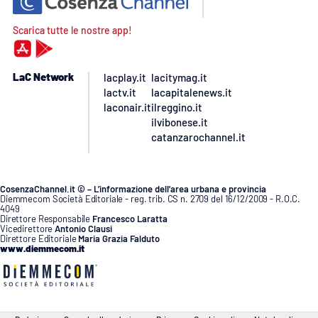
Scarica tutte le nostre app!
LaC Network
lacplay.it
lacitymag.it
lactv.it
lacapitalenews.it
laconair.it
ilreggino.it
ilvibonese.it
catanzarochannel.it
CosenzaChannel.it © – L’informazione dell’area urbana e provincia
Diemmecom Società Editoriale - reg. trib. CS n. 2709 del 16/12/2009 - R.O.C.
4049
Direttore Responsabile
Francesco Laratta
Vicedirettore
Antonio Clausi
Direttore Editoriale
Maria Grazia Falduto
www.diemmecom.it