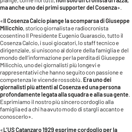
ma anche uno dei primi supporter del Cosenza
».
«
Il Cosenza Calcio piange la scomparsa di Giuseppe
Milicchio
, storico giornalista e radiocronista
cosentino Il Presidente Eugenio Guarascio, tutto il
Cosenza Calcio, i suoi giocatori, lo staff tecnico e
dirigenziale, si uniscono al dolore della famiglia e del
mondo dell’informazione per la perdita di Giuseppe
Milicchio, uno dei giornalisti più longevi e
rappresentativi che hanno seguito con passione e
competenza le vicende rossoblù.
Era uno dei
giornalisti più attenti al Cosenza ed una persona
profondamente legata alla squadra e alla sua gente
.
Esprimiamo il nostro più sincero cordoglio alla
famiglia ed a chi ha avuto modo di stargli accanto e
conoscerlo».
«
L’US Catanzaro 1929 esprime cordoglio per la