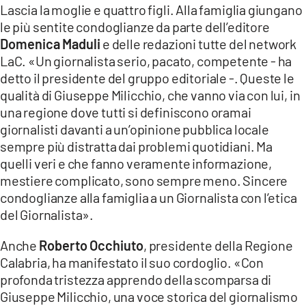
Lascia la moglie e quattro figli. Alla famiglia giungano
le più sentite condoglianze da parte dell’editore
Domenica Maduli
e delle redazioni tutte del network
LaC. «Un giornalista serio, pacato, competente - ha
detto il presidente del gruppo editoriale -. Queste le
qualità di Giuseppe Milicchio, che vanno via con lui, in
una regione dove tutti si definiscono oramai
giornalisti davanti a un’opinione pubblica locale
sempre più distratta dai problemi quotidiani. Ma
quelli veri e che fanno veramente informazione,
mestiere complicato, sono sempre meno. Sincere
condoglianze alla famiglia a un Giornalista con l’etica
del Giornalista».
Anche
Roberto Occhiuto
, presidente della Regione
Calabria, ha manifestato il suo cordoglio. «Con
profonda tristezza apprendo della scomparsa di
Giuseppe Milicchio, una voce storica del giornalismo