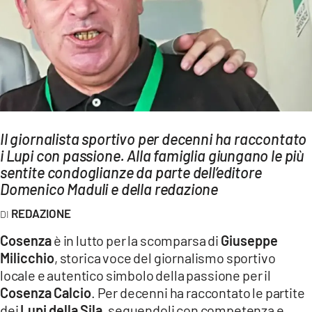
AMBIENTE
Streaming
LAC TV
LAC NETWORK
LAC ONAIR
Il giornalista sportivo per decenni ha raccontato
i Lupi con passione. Alla famiglia giungano le più
LaC
Network
sentite condoglianze da parte dell’editore
Domenico Maduli e della redazione
LACPLAY.IT
LACTV.IT
REDAZIONE
LACONAIR.IT
Cosenza
è in lutto per la scomparsa di
Giuseppe
Milicchio
, storica voce del giornalismo sportivo
LACITYMAG.IT
locale e autentico simbolo della passione per il
ILREGGINO.IT
Cosenza Calcio
. Per decenni ha raccontato le partite
dei
Lupi della Sila,
seguendoli con competenza e