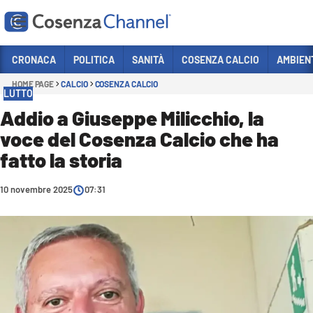
Vai
CRONACA
POLITICA
SANITÀ
COSENZA CALCIO
AMBIEN
HOME PAGE
CALCIO
COSENZA CALCIO
Sezioni
LUTTO
CRONACA
Addio a Giuseppe Milicchio, la
voce del Cosenza Calcio che ha
POLITICA
fatto la storia
COSENZA CALCIO
ECONOMIA E LAVORO
10 novembre 2025
07:31
ITALIA MONDO
SANITÀ
SPORT
CULTURA