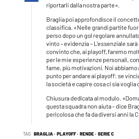
riportarli dalla nostra parte».
laconair.it
Braglia poi approfondisce il concetto
lacitymag.it
classifica. «Nelle grandi partite f
perso dopo un gol regolare annullato
ilreggino.it
vinto – evidenzia – L’essenziale sarà 
convinto che, ai playoff, faremo mo
cosenzachannel.it
per le mie esperienze personali, cont
fame, più motivazioni. Noi abbiamo 
ilvibonese.it
punto per andare ai playoff: se vinc
catanzarochannel.it
la società e capire cosa ci sia voglia 
lacapitalenews.it
Chiusura dedicata al modulo. «Doman
questa squadra non aiuta – dice Brag
pericolosa che fa da diversi anni la 
App
Android
TAG
BRAGLIA ·
PLAYOFF ·
RENDE ·
SERIE C