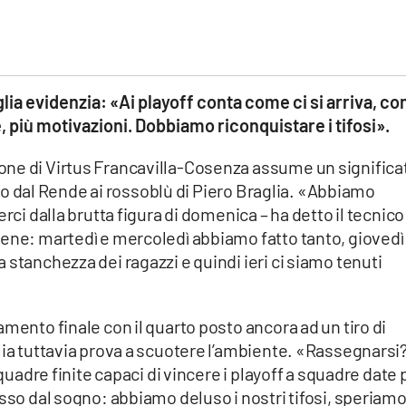
lia evidenzia: «Ai playoff conta come ci si arriva, c
, più motivazioni. Dobbiamo riconquistare i tifosi».
one di Virtus Francavilla-Cosenza assume un significa
itto dal Rende ai rossoblù di Piero Braglia. «Abbiamo
rci dalla brutta figura di domenica – ha detto il tecnico
bene: martedì e mercoledì abbiamo fatto tanto, giovedì
 stanchezza dei ragazzi e quindi ieri ci siamo tenuti
mento finale con il quarto posto ancora ad un tiro di
lia tuttavia prova a scuotere l’ambiente. «Rassegnarsi
squadre finite capaci di vincere i playoff a squadre date 
sso dal sogno: abbiamo deluso i nostri tifosi, speriamo