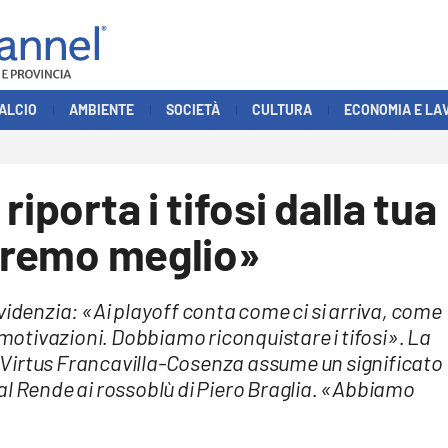
ALCIO
AMBIENTE
SOCIETÀ
CULTURA
ECONOMIA E LA
iporta i tifosi dalla tua
faremo meglio»
videnzia: «Ai playoff conta come ci si arriva, come
 motivazioni. Dobbiamo riconquistare i tifosi». La
Virtus Francavilla-Cosenza assume un significato
o dal Rende ai rossoblù di Piero Braglia. «Abbiamo