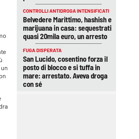
CONTROLLI ANTIDROGA INTENSIFICATI
Belvedere Marittimo, hashish e
marijuana in casa: sequestrati
amo
quasi 20mila euro, un arresto
FUGA DISPERATA
nte
San Lucido, cosentino forza il
ù
posto di blocco e si tuffa in
 un
mare: arrestato. Aveva droga
con
con sé
e
dra