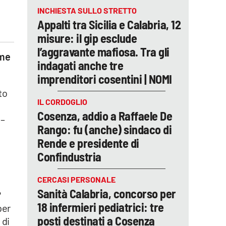
INCHIESTA SULLO STRETTO
Appalti tra Sicilia e Calabria, 12
misure: il gip esclude
l’aggravante mafiosa. Tra gli
ome
indagati anche tre
imprenditori cosentini | NOMI
to
IL CORDOGLIO
Cosenza, addio a Raffaele De
 –
Rango: fu (anche) sindaco di
Rende e presidente di
Confindustria
CERCASI PERSONALE
Sanità Calabria, concorso per
?
18 infermieri pediatrici: tre
per
posti destinati a Cosenza
 di