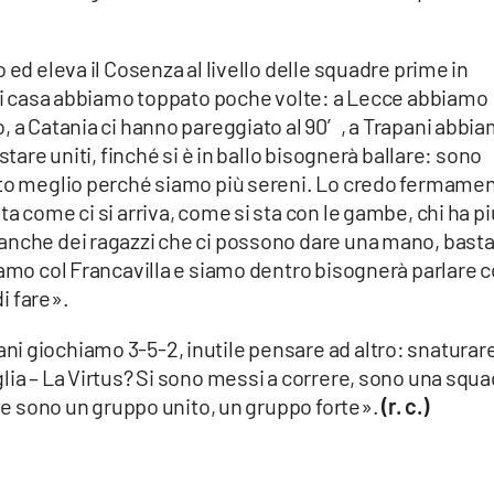
 ed eleva il Cosenza al livello delle squadre prime in
uori casa abbiamo toppato poche volte: a Lecce abbiamo
, a Catania ci hanno pareggiato al 90′, a Trapani abbi
stare uniti, finché si è in ballo bisognerà ballare: sono
lto meglio perché siamo più sereni. Lo credo fermame
a come ci si arriva, come si sta con le gambe, chi ha pi
anche dei ragazzi che ci possono dare una mano, basta
iamo col Francavilla e siamo dentro bisognerà parlare 
di fare».
i giochiamo 3-5-2, inutile pensare ad altro: snaturar
lia – La Virtus? Si sono messi a correre, sono una squa
C e sono un gruppo unito, un gruppo forte».
(r. c.)