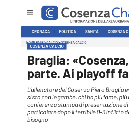
Sezioni
CRONACA
POLITICA
SANITÀ
COSENZA C
Cronaca
HOME PAGE
CALCIO
COSENZA CALCIO
COSENZA CALCIO
Politica
Braglia: «Cosenza, r
Cosenza Calcio
parte. Ai playoff 
Economia e Lavoro
L’allenatore del Cosenza Piero Braglia e
Italia Mondo
si sta con le gambe, chi ha più fame, più
conferenza stampa di presentazione di 
Sanità
particolare dopo il terribile 0-3 inflitt
bisogno
Sport