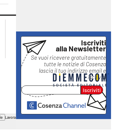
lacplay.it
lacitymag.it
lactv.it
lacapitalenews.it
laconair.it
ilreggino.it
Iscriviti
ilvibonese.it
alla Newsletter
catanzarochannel.it
Se vuoi ricevere gratuitamente
tutte le notizie di
Cosenza
lascia il tuo indirizzo email e
iscriviti
Iscriviti
ie
Lavora con noi