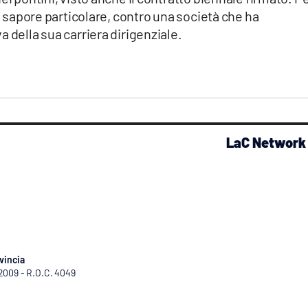
al sapore particolare, contro una società che ha
 della sua carriera dirigenziale.
LaC Network
vincia
/2009 - R.O.C. 4049