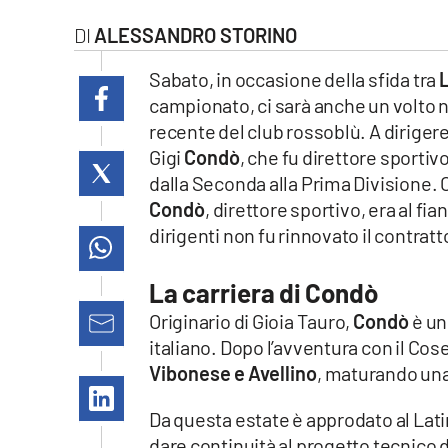
laconair.it
ALESSANDRO STORINO
lacitymag.it
Sabato, in occasione della sfida tra
campionato, ci sarà anche un volto no
ilreggino.it
recente del club rossoblù. A dirigere
Gigi
Condò
, che fu direttore sportiv
cosenzachannel.it
dalla Seconda alla Prima Divisione. C
Condò
, direttore sportivo, era al fia
ilvibonese.it
dirigenti non fu rinnovato il contratt
catanzarochannel.it
La carriera di Condò
lacapitalenews.it
Originario di Gioia Tauro,
Condò
è un
italiano. Dopo l’avventura con il Co
Vibonese e Avellino
, maturando una
App
Android
Da questa estate è approdato al Lati
dare continuità al progetto tecnico d