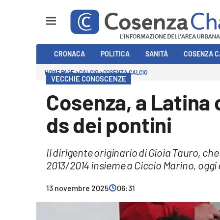
Sezioni
CRONACA
POLITICA
SANITÀ
COSENZA C
Cronaca
HOME PAGE
CALCIO
COSENZA CALCIO
VECCHIE CONOSCENZE
Politica
Cosenza, a Latina c
Cosenza Calcio
ds dei pontini
Economia e Lavoro
Il dirigente originario di Gioia Tauro, ch
Italia Mondo
2013/2014 insieme a Ciccio Marino, oggi è 
Sanità
13 novembre 2025
06:31
Sport