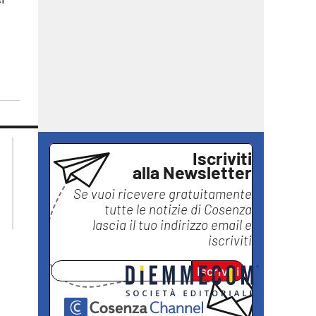
lacplay.it
lacitymag.it
Iscriviti
lactv.it
lacapitalenews.it
alla Newsletter
laconair.it
ilreggino.it
Se vuoi ricevere gratuitamente
ilvibonese.it
tutte le notizie di
Cosenza
catanzarochannel.it
lascia il tuo indirizzo email e
iscriviti
Iscriviti