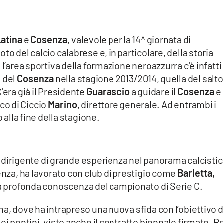
Latina
e
Cosenza
, valevole per la 14^ giornata di
to del calcio calabrese e, in particolare, della storia
 l’area sportiva della formazione neroazzurra c’è infatti
o del
Cosenza
nella stagione 2013/2014, quella del salto
’era già il Presidente
Guarascio
a guidare il
Cosenza
e
nco di Ciccio
Marino
, direttore generale. Ad entrambi i
o alla fine della stagione.
 dirigente di grande esperienza nel panorama calcisti
senza, ha lavorato con club di prestigio come
Barletta,
 profonda conoscenza del campionato di Serie C.
na, dove ha intrapreso una nuova sfida con l’obiettivo d
ei pontini, visto anche il contratto biennale firmato. P