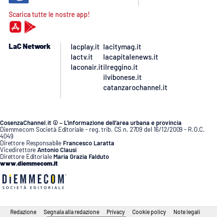
Scarica tutte le nostre app!
LaC Network
lacplay.it
lacitymag.it
lactv.it
lacapitalenews.it
laconair.it
ilreggino.it
ilvibonese.it
catanzarochannel.it
CosenzaChannel.it © – L’informazione dell’area urbana e provincia
Diemmecom Società Editoriale - reg. trib. CS n. 2709 del 16/12/2009 - R.O.C.
4049
Direttore Responsabile
Francesco Laratta
Vicedirettore
Antonio Clausi
Direttore Editoriale
Maria Grazia Falduto
www.diemmecom.it
Redazione
Segnala alla redazione
Privacy
Cookie policy
Note legali