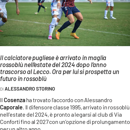
AMBIENTE
Streaming
LAC TV
LAC NETWORK
LAC ONAIR
Il calciatore pugliese è arrivato in maglia
rossoblù nell’estate del 2024 dopo l’anno
LaC
Network
trascorso al Lecco. Ora per lui si prospetta un
futuro in rossoblù
LACPLAY.IT
LACTV.IT
ALESSANDRO STORINO
LACONAIR.IT
Il
Cosenza
ha trovato l’accordo con Alessandro
Caporale
. Il difensore classe 1995, arrivato in rossoblù
LACITYMAG.IT
nell’estate del 2024, è pronto a legarsi al club di Via
ILREGGINO.IT
Conforti fino al 2027 con un’opzione di prolungamento
per un altro anno.