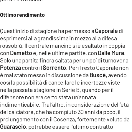
COSENZACHANNEL.IT
ILVIBONESE.IT
Ottimo rendimento
CATANZAROCHANNEL.IT
Quest’inizio di stagione ha permesso a
Caporale
di
LACAPITALENEWS.IT
esprimersi alla grandissima in mezzo alla difesa
rossoblù. Il centrale mancino si è esaltato in coppia
App
con
Dametto
e, nelle ultime partite, con
Dalle Mura
.
Solo una partita finora saltata per un po’ di turnover a
ANDROID
Potenza
contro il
Sorrento
. Per il resto Caporale non
APPLE
è mai stato messo in discussione da
Buscè
, avendo
così la possibilità di cancellare le incertezze viste
nella passata stagione in Serie B, quando per il
difensore non era certo stata un’annata
indimenticabile. Tra l’altro, in considerazione dell’età
del calciatore, che ha compiuto 30 anni da poco, il
prolungamento con il Cosenza, fortemente voluto da
Guarascio
, potrebbe essere l’ultimo contratto