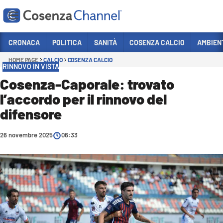
Vai
CRONACA
POLITICA
SANITÀ
COSENZA CALCIO
AMBIEN
HOME PAGE
CALCIO
COSENZA CALCIO
Sezioni
RINNOVO IN VISTA
CRONACA
Cosenza-Caporale: trovato
l’accordo per il rinnovo del
POLITICA
difensore
COSENZA CALCIO
ECONOMIA E LAVORO
26 novembre 2025
06:33
ITALIA MONDO
SANITÀ
SPORT
CULTURA