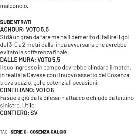
malconcio.
SUBENTRATI
ACHOUR: VOTO 5,5
Si dà un gran da fare ma ha il demerito di fallire il gol
del 3-0 a 2 metri dalla linea avversaria che avrebbe
evitato la sofferenza finale.
DALLE MURA: VOTO 5,5
Il suo ingresso in campo dovrebbe blindare il match,
in realtà la Cavese con il nuovo assetto del Cosenza
trova spazio, gol e potenziali occasioni.
CONTILIANO: VOTO 6
Fa sue e giù dalla difesa in attacco e chiude da terzino
sinistro. Utile.
CONTIERO: SV
TAG
SERIE C ·
COSENZA CALCIO