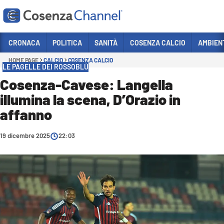
Vai
CRONACA
POLITICA
SANITÀ
COSENZA CALCIO
AMBIEN
HOME PAGE
CALCIO
COSENZA CALCIO
Sezioni
LE PAGELLE DEI ROSSOBLÙ
CRONACA
Cosenza-Cavese: Langella
illumina la scena, D’Orazio in
POLITICA
affanno
COSENZA CALCIO
ECONOMIA E LAVORO
19 dicembre 2025
22:03
ITALIA MONDO
SANITÀ
SPORT
CULTURA