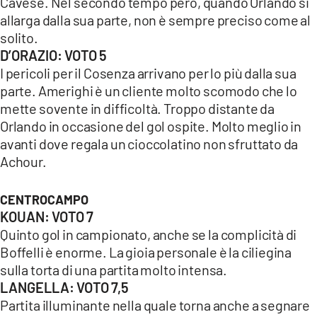
Cavese. Nel secondo tempo però, quando Orlando si
allarga dalla sua parte, non è sempre preciso come al
solito.
D’ORAZIO: VOTO 5
I pericoli per il Cosenza arrivano per lo più dalla sua
parte. Amerighi è un cliente molto scomodo che lo
mette sovente in difficoltà. Troppo distante da
Orlando in occasione del gol ospite. Molto meglio in
avanti dove regala un cioccolatino non sfruttato da
Achour.
CENTROCAMPO
KOUAN: VOTO 7
Quinto gol in campionato, anche se la complicità di
Boffelli è enorme. La gioia personale è la ciliegina
sulla torta di una partita molto intensa.
LANGELLA: VOTO 7,5
Partita illuminante nella quale torna anche a segnare