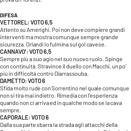
COSENZACHANNEL.IT
ILVIBONESE.IT
DIFESA
VETTOREL: VOTO 6,5
CATANZAROCHANNEL.IT
Attento su Amerighi. Poi non deve compiere grandi
LACAPITALENEWS.IT
interventi ma mostra comunque sempre grande
sicurezza. Orlandi lo fulmina sul gol cavese.
App
CANNAVO’: VOTO 6,5
Sempre più a suo agio nel suo nuovo ruolo. Spinge
ANDROID
con continuità. Stravince il duello con Macchi, un po’
APPLE
più in difficoltà contro Diarrassouba.
DAMETTO: VOTO 6
Sfida molto rude con Sorrentino nel quale comunque
non si tira mai indietro. Rimedia con l’esperienza
quando non ci arriva ed in qualche modo se la cava
sempre.
CAPORALE: VOTO 6
Dalla sua parte sbarra la strada agli attacchi della