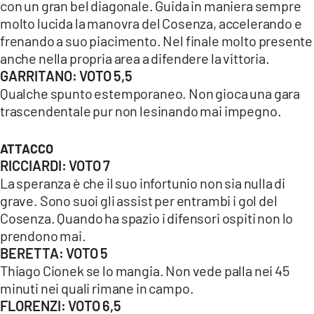
con un gran bel diagonale. Guida in maniera sempre
molto lucida la manovra del Cosenza, accelerando e
frenando a suo piacimento. Nel finale molto presente
anche nella propria area a difendere la vittoria.
GARRITANO: VOTO 5,5
Qualche spunto estemporaneo. Non gioca una gara
trascendentale pur non lesinando mai impegno.
ATTACCO
RICCIARDI: VOTO 7
La speranza è che il suo infortunio non sia nulla di
grave. Sono suoi gli assist per entrambi i gol del
Cosenza. Quando ha spazio i difensori ospiti non lo
prendono mai.
BERETTA: VOTO 5
Thiago Cionek se lo mangia. Non vede palla nei 45
minuti nei quali rimane in campo.
FLORENZI: VOTO 6,5