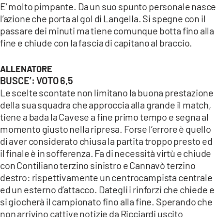
E’ molto pimpante. Da un suo spunto personale nasce
l’azione che porta al gol di Langella. Si spegne con il
passare dei minuti ma tiene comunque botta fino alla
fine e chiude con la fascia di capitano al braccio.
ALLENATORE
BUSCE’: VOTO 6,5
Le scelte scontate non limitano la buona prestazione
della sua squadra che approccia alla grande il match,
tiene a bada la Cavese a fine primo tempo e segna al
momento giusto nella ripresa. Forse l’errore è quello
di aver considerato chiusa la partita troppo presto ed
il finale è in sofferenza. Fa di necessità virtù e chiude
con Contiliano terzino sinistro e Cannavò terzino
destro: rispettivamente un centrocampista centrale
ed un esterno d’attacco. Dategli i rinforzi che chiede e
si giocherà il campionato fino alla fine. Sperando che
non arrivino cattive notizie da Ricciardi uscito