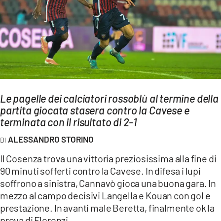
AMBIENTE
Streaming
LAC TV
LAC NETWORK
LAC ONAIR
Le pagelle dei calciatori rossoblù al termine della
partita giocata stasera contro la Cavese e
LaC
Network
terminata con il risultato di 2-1
LACPLAY.IT
ALESSANDRO STORINO
LACTV.IT
Il Cosenza trova una vittoria preziosissima alla fine di
LACONAIR.IT
90 minuti sofferti contro la Cavese. In difesa i lupi
soffrono a sinistra, Cannavò gioca una buona gara. In
LACITYMAG.IT
mezzo al campo decisivi Langella e Kouan con gol e
ILREGGINO.IT
prestazione. In avanti male Beretta, finalmente ok la
prova di Florenzi.