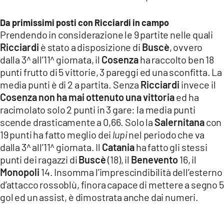
COSENZACHANNEL.IT
ILVIBONESE.IT
Da primissimi posti con Ricciardi in campo
Prendendo in considerazione le 9 partite nelle quali
CATANZAROCHANNEL.IT
Ricciardi
è stato a disposizione di
Buscè
, ovvero
LACAPITALENEWS.IT
dalla 3^ all’11^ giornata, il
Cosenza
ha raccolto ben 18
punti frutto di 5 vittorie, 3 pareggi ed una sconfitta. La
media punti è di 2 a partita. Senza
Ricciardi
invece il
App
Cosenza non ha mai ottenuto una vittoria
ed
ha
ANDROID
racimolato solo 2 punti in 3 gare: la media punti
APPLE
scende drasticamente a 0,66. Solo la
Salernitana
con
19 punti ha fatto meglio dei
lupi
nel periodo che va
dalla 3^ all’11^ giornata. Il
Catania
ha fatto gli stessi
punti dei ragazzi di
Buscè
(18), il
Benevento
16, il
Monopoli
14. Insomma l’imprescindibilità dell’esterno
d’attacco rossoblù, finora capace di mettere a segno 5
gol ed un assist, è dimostrata anche dai numeri.