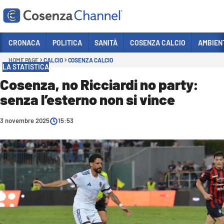
Vai
CRONACA
POLITICA
SANITÀ
COSENZA CALCIO
AMBIEN
HOME PAGE
CALCIO
COSENZA CALCIO
Sezioni
LA STATISTICA
CRONACA
Cosenza, no Ricciardi no party:
senza l’esterno non si vince
POLITICA
COSENZA CALCIO
3 novembre 2025
15:53
ECONOMIA E LAVORO
ITALIA MONDO
SANITÀ
SPORT
CULTURA