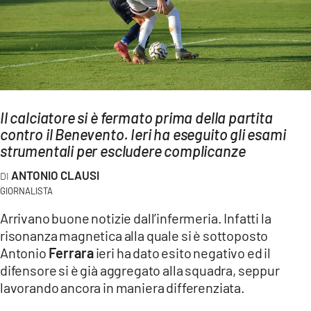
AMBIENTE
Streaming
LAC TV
LAC NETWORK
LAC ONAIR
Il calciatore si è fermato prima della partita
contro il Benevento. Ieri ha eseguito gli esami
strumentali per escludere complicanze
LaC
Network
ANTONIO CLAUSI
LACPLAY.IT
GIORNALISTA
LACTV.IT
Arrivano buone notizie dall’infermeria. Infatti la
risonanza magnetica alla quale si è sottoposto
LACONAIR.IT
Antonio
Ferrara
ieri ha dato esito negativo ed il
LACITYMAG.IT
difensore si è già aggregato alla squadra, seppur
lavorando ancora in maniera differenziata.
ILREGGINO.IT