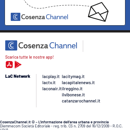
Scarica tutte le nostre app!
LaC Network
lacplay.it
lacitymag.it
lactv.it
lacapitalenews.it
laconair.it
ilreggino.it
ilvibonese.it
catanzarochannel.it
CosenzaChannel.it © – L’informazione dell’area urbana e provincia
Diemmecom Società Editoriale - reg. trib. CS n. 2709 del 16/12/2009 - R.O.C.
4049