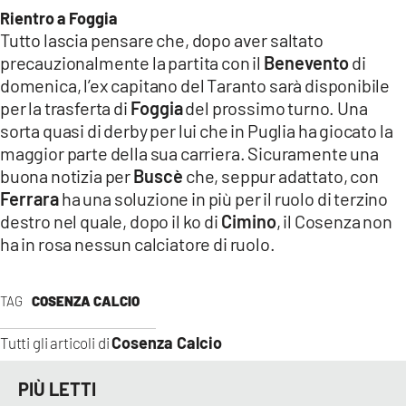
COSENZACHANNEL.IT
Rientro a Foggia
Tutto lascia pensare che, dopo aver saltato
ILVIBONESE.IT
precauzionalmente la partita con il
Benevento
di
CATANZAROCHANNEL.IT
domenica, l’ex capitano del Taranto sarà disponibile
LACAPITALENEWS.IT
per la trasferta di
Foggia
del prossimo turno. Una
sorta quasi di derby per lui che in Puglia ha giocato la
maggior parte della sua carriera. Sicuramente una
App
buona notizia per
Buscè
che, seppur adattato, con
ANDROID
Ferrara
ha una soluzione in più per il ruolo di terzino
APPLE
destro nel quale, dopo il ko di
Cimino
, il Cosenza non
ha in rosa nessun calciatore di ruolo.
TAG
COSENZA CALCIO
Cosenza Calcio
Tutti gli articoli di
PIÙ LETTI