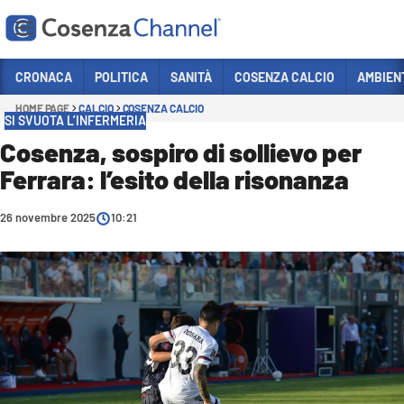
Vai
CRONACA
POLITICA
SANITÀ
COSENZA CALCIO
AMBIEN
HOME PAGE
CALCIO
COSENZA CALCIO
Sezioni
SI SVUOTA L’INFERMERIA
CRONACA
Cosenza, sospiro di sollievo per
Ferrara: l’esito della risonanza
POLITICA
COSENZA CALCIO
26 novembre 2025
10:21
ECONOMIA E LAVORO
ITALIA MONDO
SANITÀ
SPORT
CULTURA