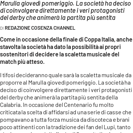
AMBIENTE
Marulla giovedì pomeriggio. La società ha deciso
di coinvolgere direttamente i veri protagonisti
del derby che animerà la partita più sentita
Streaming
LAC TV
REDAZIONE COSENZA CHANNEL
LAC NETWORK
Come in occasione della finale di Coppa Italia, anche
stavolta la società ha dato la possibilità ai propri
LAC ONAIR
sostenitori di decidere la scaletta musicale del
match più atteso.
LaC
Network
I tifosi decideranno quale sarà la scaletta musicale da
LACPLAY.IT
proporre al Marulla giovedì pomeriggio. La società ha
deciso di coinvolgere direttamente i veri protagonisti
LACTV.IT
del derby che animerà la partita più sentita della
LACONAIR.IT
Calabria. In
occasione del Centenario fu molto
criticata la scelta di affidarsi ad una serie di casse che
LACITYMAG.IT
pompavano a tutta forza musica da discoteca e brani
ILREGGINO.IT
poco attinenti con la tradizione dei fan del Lupi, tanto