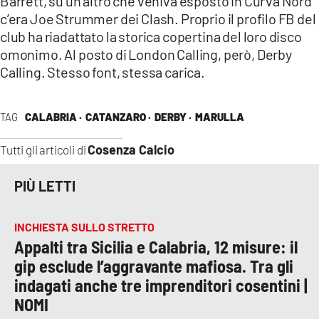
Barrett, su un altro che veniva esposto in Curva Nord
c’era Joe Strummer dei Clash. Proprio il profilo FB del
club ha riadattato la storica copertina del loro disco
omonimo. Al posto di London Calling, però, Derby
Calling. Stesso font, stessa carica.
TAG
CALABRIA ·
CATANZARO ·
DERBY ·
MARULLA
Cosenza Calcio
Tutti gli articoli di
PIÙ LETTI
INCHIESTA SULLO STRETTO
Appalti tra Sicilia e Calabria, 12 misure: il
gip esclude l’aggravante mafiosa. Tra gli
indagati anche tre imprenditori cosentini |
NOMI