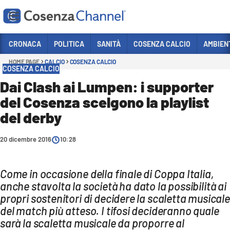
Vai
CRONACA
POLITICA
SANITÀ
COSENZA CALCIO
AMBIEN
HOME PAGE
CALCIO
COSENZA CALCIO
Sezioni
COSENZA CALCIO
CRONACA
Dai Clash ai Lumpen: i supporter
del Cosenza scelgono la playlist
POLITICA
del derby
COSENZA CALCIO
ECONOMIA E LAVORO
20 dicembre 2016
10:28
ITALIA MONDO
Come in occasione della finale di Coppa Italia,
SANITÀ
anche stavolta la società ha dato la possibilità ai
SPORT
propri sostenitori di decidere la scaletta musicale
del match più atteso. I tifosi decideranno quale
CULTURA
sarà la scaletta musicale da proporre al