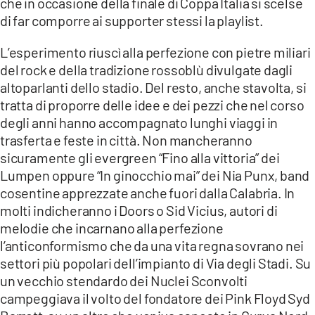
che in occasione della finale di Coppa Italia si scelse
COSENZACHANNEL.IT
di far comporre ai supporter stessi la playlist.
ILVIBONESE.IT
L’esperimento riuscì alla perfezione con pietre miliari
CATANZAROCHANNEL.IT
del rock e della tradizione rossoblù divulgate dagli
LACAPITALENEWS.IT
altoparlanti dello stadio. Del resto, anche stavolta, si
tratta di proporre delle idee e dei pezzi che nel corso
degli anni hanno accompagnato lunghi viaggi in
App
trasferta e feste in città. Non mancheranno
ANDROID
sicuramente gli evergreen “Fino alla vittoria” dei
APPLE
Lumpen oppure “In ginocchio mai” dei Nia Punx, band
cosentine apprezzate anche fuori dalla Calabria. In
molti indicheranno i Doors o Sid Vicius, autori di
melodie che incarnano alla perfezione
l’anticonformismo che da una vita regna sovrano nei
settori più popolari dell’impianto di Via degli Stadi. Su
un vecchio stendardo dei Nuclei Sconvolti
campeggiava il volto del fondatore dei Pink Floyd Syd