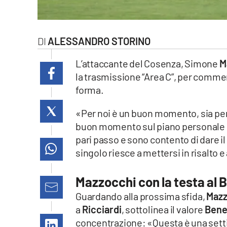
laconair.it
lacitymag.it
ALESSANDRO STORINO
ilreggino.it
L’attaccante del Cosenza, Simone
M
la trasmissione “Area C”, per commen
cosenzachannel.it
forma.
ilvibonese.it
«Per noi è un buon momento, sia per q
buon momento sul piano personale c
catanzarochannel.it
pari passo e sono contento di dare il
singolo riesce a mettersi in risalto e
lacapitalenews.it
Mazzocchi con la testa al
App
Guardando alla prossima sfida,
Mazz
a
Ricciardi
, sottolinea il valore
Bene
Android
concentrazione: «Questa è una set