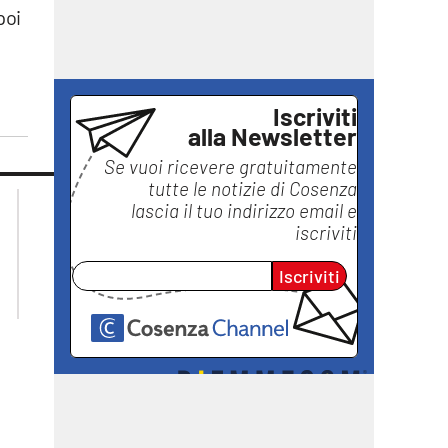
poi
Iscriviti
alla Newsletter
Se vuoi ricevere gratuitamente
tutte le notizie di
Cosenza
lacplay.it
lacitymag.it
lascia il tuo indirizzo email e
lactv.it
lacapitalenews.it
iscriviti
laconair.it
ilreggino.it
ilvibonese.it
Iscriviti
catanzarochannel.it