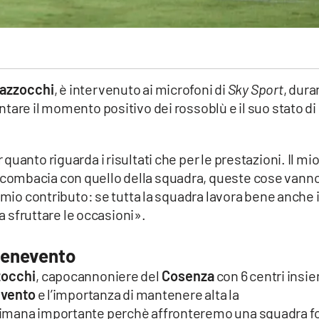
azzocchi
, è intervenuto ai microfoni di
Sky Sport
, dura
tare il momento positivo dei rossoblù e il suo stato di
uanto riguarda i risultati che per le prestazioni. Il mi
ombacia con quello della squadra, queste cose vanno
 mio contributo: se tutta la squadra lavora bene anche i
 a sfruttare le occasioni».
 Benevento
occhi
, capocannoniere del
Cosenza
con 6 centri insi
vento
e l’importanza di mantenere alta la
timana importante perchè affronteremo una squadra f