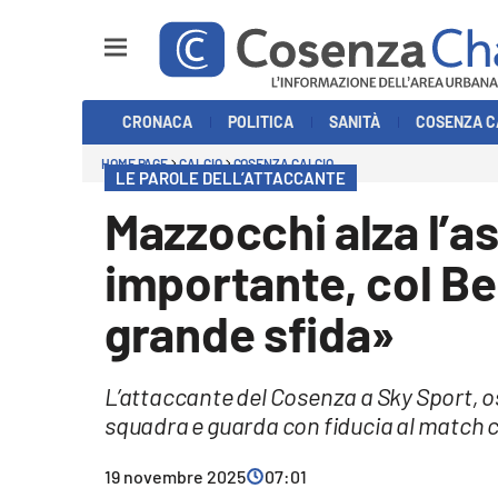
Sezioni
CRONACA
POLITICA
SANITÀ
COSENZA C
Cronaca
HOME PAGE
CALCIO
COSENZA CALCIO
LE PAROLE DELL’ATTACCANTE
Politica
Mazzocchi alza l’a
Cosenza Calcio
importante, col B
Economia e Lavoro
grande sfida»
Italia Mondo
L’attaccante del Cosenza a Sky Sport, os
Sanità
squadra e guarda con fiducia al match 
Sport
19 novembre 2025
07:01