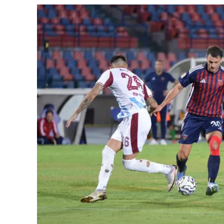
Cultura
Ambiente
Streaming
LaC TV
Lac Network
LaC OnAir
LaC
Network
lacplay.it
lactv.it