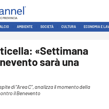
ALCIO
AMBIENTE
SOCIETÀ
CULTURA
ECONOMIA E LA
sticella: «Settimana
enevento sarà una
pite di “Area C”, analizza il momento della
contro il Benevento