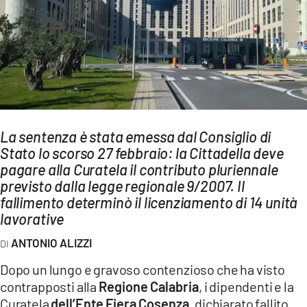
AMBIENTE
Streaming
LAC TV
LAC NETWORK
LAC ONAIR
La sentenza è stata emessa dal Consiglio di
Stato lo scorso 27 febbraio: la Cittadella deve
LaC
Network
pagare alla Curatela il contributo pluriennale
previsto dalla legge regionale 9/2007. Il
LACPLAY.IT
fallimento determinò il licenziamento di 14 unità
LACTV.IT
lavorative
LACONAIR.IT
ANTONIO ALIZZI
LACITYMAG.IT
Dopo un lungo e gravoso contenzioso che ha visto
contrapposti alla
Regione Calabria
, i dipendenti e la
ILREGGINO.IT
Curatela
dell’Ente Fiera Cosenza
, dichiarato fallito