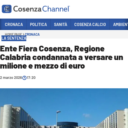
Vai
CRONACA
POLITICA
SANITÀ
COSENZA CALCIO
AMBIEN
HOME PAGE
CRONACA
Sezioni
LA SENTENZA
CRONACA
Ente Fiera Cosenza, Regione
Calabria condannata a versare un
POLITICA
milione e mezzo di euro
COSENZA CALCIO
ECONOMIA E LAVORO
2 marzo 2026
17:20
ITALIA MONDO
SANITÀ
SPORT
CULTURA