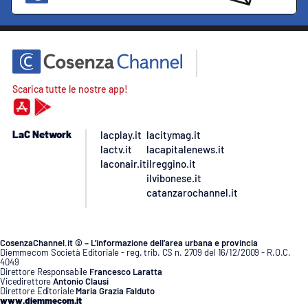
Scarica tutte le nostre app!
LaC Network
lacplay.it
lacitymag.it
lactv.it
lacapitalenews.it
laconair.it
ilreggino.it
ilvibonese.it
catanzarochannel.it
CosenzaChannel.it © – L’informazione dell’area urbana e provincia
Diemmecom Società Editoriale - reg. trib. CS n. 2709 del 16/12/2009 - R.O.C.
4049
Direttore Responsabile
Francesco Laratta
Vicedirettore
Antonio Clausi
Direttore Editoriale
Maria Grazia Falduto
www.diemmecom.it