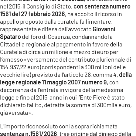
COSENZACHANNEL.IT
nel 2015, il Consiglio di Stato,
con sentenza numero
ILVIBONESE.IT
1561 del 27 febbraio 2026
, ha accolto il ricorso in
appello proposto dalla curatela fallimentare,
CATANZAROCHANNEL.IT
rappresentata e difesa dall’avvocato
Giovanni
LACAPITALENEWS.IT
Spataro
del foro di Cosenza, condannando la
Cittadella regionale al pagamento in favore della
Curatela di circa un milione e mezzo di euro per
App
l’omesso «versamento del contributo pluriennale di
ANDROID
154.937,22 euro (corrispondenti a 300 milioni delle
APPLE
vecchie lire) previsto dall’articolo 28, comma 4,
della
legge regionale 11 maggio 2007 numero 9
, con
decorrenza dall’entrata in vigore della medesima
legge e fino al 2015, anno in cui l’Ente Fiere è stato
dichiarato fallito, detratta la somma di 300mila euro,
già versata».
L’importo riconosciuto con la sopra richiamata
sentenza n.1561/2026
, trae origine dal diniego della