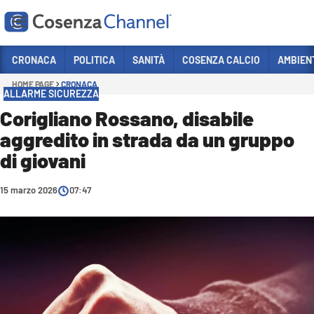
Vai
CRONACA
POLITICA
SANITÀ
COSENZA CALCIO
AMBIEN
HOME PAGE
CRONACA
Sezioni
ALLARME SICUREZZA
CRONACA
Corigliano Rossano, disabile
aggredito in strada da un gruppo
POLITICA
di giovani
COSENZA CALCIO
ECONOMIA E LAVORO
15 marzo 2026
07:47
ITALIA MONDO
SANITÀ
SPORT
CULTURA