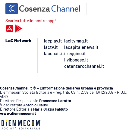
Scarica tutte le nostre app!
LaC Network
lacplay.it
lacitymag.it
lactv.it
lacapitalenews.it
laconair.it
ilreggino.it
ilvibonese.it
catanzarochannel.it
CosenzaChannel.it © – L’informazione dell’area urbana e provincia
Diemmecom Società Editoriale - reg. trib. CS n. 2709 del 16/12/2009 - R.O.C.
4049
Direttore Responsabile
Francesco Laratta
Vicedirettore
Antonio Clausi
Direttore Editoriale
Maria Grazia Falduto
www.diemmecom.it