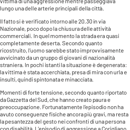
vittima di una aggressione mentre passeggiava
COSENZACHANNEL.IT
lungo una delle arterie principali della città.
ILVIBONESE.IT
Il fatto si è verificato intorno alle 20.30 in via
CATANZAROCHANNEL.IT
Nazionale, poco dopo la chiusura delle attività
LACAPITALENEWS.IT
commerciali. In quel momento la strada era quasi
completamente deserta. Secondo quanto
ricostruito, l’uomo sarebbe stato improvvisamente
App
avvicinato da un gruppo di giovani di nazionalità
ANDROID
straniera. In pochi istanti la situazione è degenerata:
APPLE
la vittima è stata accerchiata, presa di mira con urla e
insulti, quindi spintonata e minacciata.
Momenti di forte tensione, secondo quanto riportato
da Gazzetta del Sud, che hanno creato paura e
preoccupazione. Fortunatamente l’episodio non ha
avuto conseguenze fisiche ancora più gravi, ma resta
la pesantezza del gesto nei confronti di una persona
con disabilità. L’episodio di aggressione a Corigliano