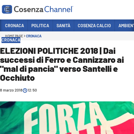
Vai
CRONACA
POLITICA
SANITÀ
COSENZA CALCIO
AMBIEN
HOME PAGE
CRONACA
Sezioni
CRONACA
CRONACA
ELEZIONI POLITICHE 2018 | Dai
successi di Ferro e Cannizzaro ai
POLITICA
"mal di pancia" verso Santelli e
COSENZA CALCIO
Occhiuto
ECONOMIA E LAVORO
8 marzo 2018
ITALIA MONDO
12:50
SANITÀ
SPORT
CULTURA