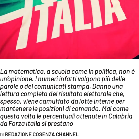
AMBIENTE
Streaming
LAC TV
LAC NETWORK
LAC ONAIR
LaC
La matematica, a scuola come in politica, non è
Network
un’opinione. I numeri infatti valgono più delle
LACPLAY.IT
parole o dei comunicati stampa. Danno una
lettura completa del risultato elettorale che,
LACTV.IT
spesso, viene camuffato da lotte interne per
LACONAIR.IT
mantenere le posizioni di comando. Mai come
questa volta le percentuali ottenute in Calabria
LACITYMAG.IT
da Forza Italia si prestano
ILREGGINO.IT
REDAZIONE COSENZA CHANNEL