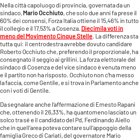
Nella città capoluogo di provincia, governata da un
sindaco,
Mario Occhiuto
, che solo due anni fa prese il
60% dei consensi, Forza Italia ottiene il 15,46% in tutto
il collegio e il 17,53% a Cosenza.
Diecimila voti in
meno del Movimento Cinque Stelle
. La differenza sta
tutta qui: il centrodestra avrebbe dovuto candidare
Roberto Occhiuto che, preferendo il proporzionale, ha
consegnato il seggio ai grillini. La forza elettorale del
sindaco di Cosenza e del vice sindaco è venuta meno
e il partito non ha risposto. Occhiuto non c’ha messo
la faccia, come Gentile, e si trova in Parlamento anche
con i voti di Gentile.
Da segnalare anche l’affermazione di Ernesto Rapani
che, ottenendo il 26,33%, ha quantomeno lasciato un
solco tra sé e il candidato del Pd, Ferdinando Aiello
che in quell’area poteva contare sull’appoggio della
famiglia Greco di Cariati, del governatore Mario