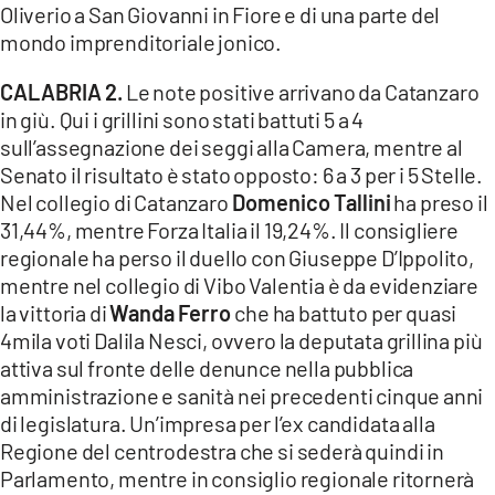
Oliverio a San Giovanni in Fiore e di una parte del
mondo imprenditoriale jonico.
CALABRIA 2.
Le note positive arrivano da Catanzaro
in giù. Qui i grillini sono stati battuti 5 a 4
sull’assegnazione dei seggi alla Camera, mentre al
Senato il risultato è stato opposto: 6 a 3 per i 5 Stelle.
Nel collegio di Catanzaro
Domenico Tallini
ha preso il
31,44%, mentre Forza Italia il 19,24%. Il consigliere
regionale ha perso il duello con Giuseppe D’Ippolito,
mentre nel collegio di Vibo Valentia è da evidenziare
la vittoria di
Wanda Ferro
che ha battuto per quasi
4mila voti Dalila Nesci, ovvero la deputata grillina più
attiva sul fronte delle denunce nella pubblica
amministrazione e sanità nei precedenti cinque anni
di legislatura. Un’impresa per l’ex candidata alla
Regione del centrodestra che si sederà quindi in
Parlamento, mentre in consiglio regionale ritornerà