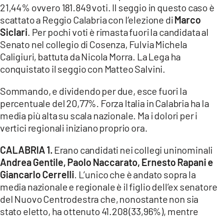
21,44% ovvero 181.849 voti. Il seggio in questo caso è
scattato a Reggio Calabria con l’elezione di
Marco
Siclari
. Per pochi voti è rimasta fuori la candidata al
Senato nel collegio di Cosenza, Fulvia Michela
Caligiuri, battuta da Nicola Morra. La Lega ha
conquistato il seggio con Matteo Salvini.
Sommando, e dividendo per due, esce fuori la
percentuale del 20,77%. Forza Italia in Calabria ha la
media più alta su scala nazionale. Ma i dolori per i
vertici regionali iniziano proprio ora.
CALABRIA 1.
Erano candidati nei collegi uninominali
Andrea Gentile, Paolo Naccarato, Ernesto Rapani e
Giancarlo Cerrelli
. L’unico che è andato sopra la
media nazionale e regionale è il figlio dell’ex senatore
del Nuovo Centrodestra che, nonostante non sia
stato eletto, ha ottenuto 41.208 (33,96%), mentre