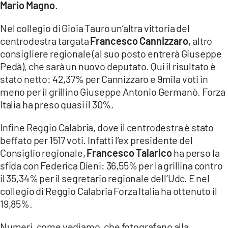
Mario Magno
.
Nel collegio di Gioia Tauro un’altra vittoria del
centrodestra targata
Francesco Cannizzaro
, altro
consigliere regionale (al suo posto entrerà Giuseppe
Pedà), che sarà un nuovo deputato. Qui il risultato è
stato netto: 42,37% per Cannizzaro e 9mila voti in
meno per il grillino Giuseppe Antonio Germanò. Forza
Italia ha preso quasi il 30%.
Infine Reggio Calabria, dove il centrodestra è stato
beffato per 1517 voti. Infatti l’ex presidente del
Consiglio regionale,
Francesco Talarico
ha perso la
sfida con Federica Dieni: 36,55% per la grillina contro
il 35,34% per il segretario regionale dell’Udc. E nel
collegio di Reggio Calabria Forza Italia ha ottenuto il
19,85%.
Numeri, come vediamo, che fotografano alla