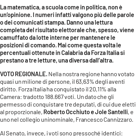
COSENZACHANNEL.IT
La matematica, a scuola come in politica, non è
ILVIBONESE.IT
un’opinione. I numeri infatti valgono più delle parole
o dei comunicati stampa. Danno una lettura
CATANZAROCHANNEL.IT
completa del risultato elettorale che, spesso, viene
LACAPITALENEWS.IT
camuffato da lotte interne per mantenere le
posizioni di comando. Mai come questa volta le
percentuali ottenute in Calabria da Forza Italia si
App
prestano a tre letture, una diversa dall’altra.
ANDROID
APPLE
VOTO REGIONALE.
Nella nostra regione hanno votato
quasi un milione di persone, il 63,63% degli aventi
diritto. Forza Italia ha conquistato il 20,11% alla
Camera: tradotto 188.667 voti. Un dato che gli
permesso di conquistare tre deputati, di cui due eletti
al proporzionale,
Roberto Occhiuto e Jole Santelli
, e
uno nel collegio uninominale, Francesco Cannizzaro.
Al Senato, invece, i voti sono pressoché identici: