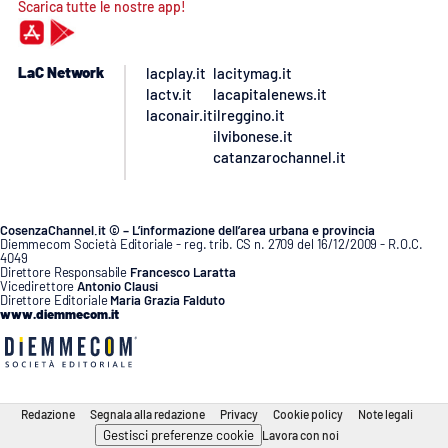
Scarica tutte le nostre app!
LaC Network
lacplay.it
lacitymag.it
lactv.it
lacapitalenews.it
laconair.it
ilreggino.it
ilvibonese.it
catanzarochannel.it
CosenzaChannel.it © – L’informazione dell’area urbana e provincia
Diemmecom Società Editoriale - reg. trib. CS n. 2709 del 16/12/2009 - R.O.C.
4049
Direttore Responsabile
Francesco Laratta
Vicedirettore
Antonio Clausi
Direttore Editoriale
Maria Grazia Falduto
www.diemmecom.it
Redazione
Segnala alla redazione
Privacy
Cookie policy
Note legali
Gestisci preferenze cookie
Lavora con noi