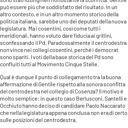
può essere più che soddisfatto del risultato. In un
altro contesto, e in un altro momento storico della
politica italiana, sarebbe uno dei deputati della nuova
legislatura. Ma i cosentini, così come tutti i
meridionali, hanno voluto dare fiducia ai grillini,
sconfessando il Pd. Paradossalmente il centrodestra
non vince nei collegi cosentini, perché i democrat
sono spariti. I voti della base storica del Pd sono
confluiti tutti al Movimento Cinque Stelle.
Qual è dunque il punto di collegamento tra la buona
affermazione di Gentile rispetto alla sonora sconfitta
del centrodestra nel collegio di Cosenza? Il motivo è
molto semplice: in questo caso Berlusconi, Santelli e
Occhiuto hanno deciso di candidare Paolo Naccarato
che nella legislatura appena conclusa non era di certo
sulle posizioni del centrodestra.