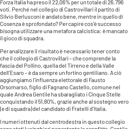
Forza Italia ha preso il 22,06% per un totale di 26.796
voti. Perché nel collegio di Castrovillari il partito di
Silvio Berlusconi è andato bene, mentre in quello di
Cosenza è sprofondato? Per capire cos’è successo
bisogna utilizzare una metafora calcistica: è mancato
il gioco di squadra.
Per analizzare il risultato è necessario tener conto
che il collegio di Castrovillari – che comprende la
fascia del Pollino, quella del Tirreno e della Valle
dell’Esaro – è da sempre un fortino gentiliano. A ciò
aggiungiamo l’influenza elettorale di Fausto
Orsomarso, figlio di Fagnano Castello, comune nel
quale Andrea Gentile ha sbaragliato i Cinque Stelle
conquistando il 51,80%, grazie anche al sostegno vero
(e di squadra) del candidato di Fratelli d’Italia.
I numeri ottenuti dal centrodestra in questo collegio
sono stati lusinghieri nonostante la sconfitta. Gentile