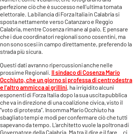
perfezione ciò che è successo nell’ultima tornata
elettorale. La bilancia di Forza Italia in Calabria si
sposta nettamente verso Catanzaro e Reggio
Calabria, mentre Cosenza rimane al palo. E pensare
che i due coordinatori regionali sono cosentini, ma
non sono scesi in campo direttamente, preferendo la
strada più sicura.
Questi dati avranno ripercussioni anche nelle
prossime Regionali.
Il sindaco di Cosenza Mario
Occhiuto, che un giorno si professa di centrodestra
e l’altro ammicca ai grillini
, ha irrigidito alcuni
esponenti di Forza Italia dopo la sua uscita pubblica
che va in direzione di una coalizione civica, visto il
“voto di protesta”. Insomma Mario Occhiuto ha
sbagliato tempi e modi per confermare ciò che tutti
sapevano da tempo. L’architetto vuole la poltrona di
Governatore della Calabria. Ma tra il dire e il fare… ci