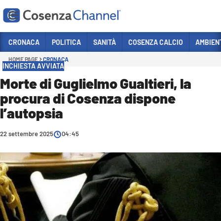
Vai
CRONACA
POLITICA
SANITÀ
COSENZA CALCIO
AMBIEN
HOME PAGE
CRONACA
Sezioni
INCHIESTA AVVIATA
CRONACA
Morte di Guglielmo Gualtieri, la
procura di Cosenza dispone
POLITICA
l’autopsia
COSENZA CALCIO
ECONOMIA E LAVORO
22 settembre 2025
04:45
ITALIA MONDO
SANITÀ
SPORT
CULTURA