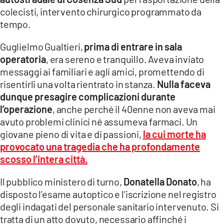
COSENZACHANNEL.IT
colecisti, intervento chirurgico programmato da
ILVIBONESE.IT
tempo.
CATANZAROCHANNEL.IT
Guglielmo Gualtieri,
prima di entrare in sala
operatoria
, era sereno e tranquillo. Aveva inviato
LACAPITALENEWS.IT
messaggi ai familiari e agli amici, promettendo di
risentirli una volta rientrato in stanza.
Nulla faceva
App
dunque presagire complicazioni durante
ANDROID
l’operazione
, anche perché il 40enne non aveva mai
APPLE
avuto problemi clinici né assumeva farmaci. Un
giovane pieno di vita e di passioni,
la cui morte ha
provocato una tragedia che ha profondamente
scosso l’intera città.
Il pubblico ministero di turno,
Donatella Donato
, ha
disposto l’esame autoptico e l’iscrizione nel registro
degli indagati del personale sanitario intervenuto. Si
tratta di un atto dovuto, necessario affinché i