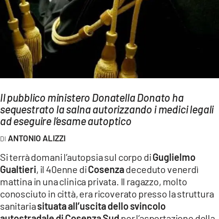
AMBIENTE
Streaming
LAC TV
LAC NETWORK
LAC ONAIR
Il pubblico ministero Donatella Donato ha
sequestrato la salna autorizzando i medici legali
LaC
Network
ad eseguire l’esame autoptico
LACPLAY.IT
ANTONIO ALIZZI
LACTV.IT
Si terrà domani l’autopsia sul corpo di
Guglielmo
LACONAIR.IT
Gualtieri
, il 40enne di
Cosenza
deceduto venerdì
mattina in una clinica privata. Il ragazzo, molto
LACITYMAG.IT
conosciuto in città, era ricoverato presso la struttura
ILREGGINO.IT
sanitaria
situata all’uscita dello svincolo
autostradale di Cosenza Sud
per l’asportazione della