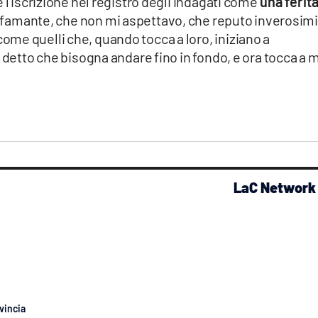
 l’iscrizione nel registro degli indagati come
una ferit
nfamante, che non mi aspettavo, che reputo inverosimi
me quelli che, quando tocca a loro, iniziano a
e detto che bisogna andare fino in fondo, e ora tocca a 
LaC Network
vincia