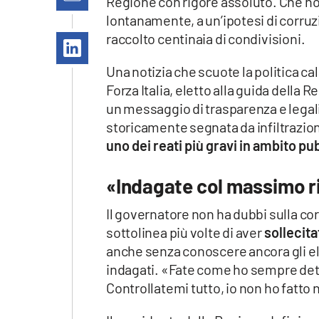
Regione con rigore assoluto. Che non
Apple
lontanamente, a un’ipotesi di corruz
raccolto centinaia di condivisioni.
Una notizia che scuote la politica c
Vai
Forza Italia, eletto alla guida della
un messaggio di trasparenza e legali
storicamente segnata da infiltrazioni
uno dei reati più gravi in ambito pu
«Indagate col massimo ri
Il governatore non ha dubbi sulla co
sottolinea più volte di aver
sollecit
anche senza conoscere ancora gli ele
indagati. «Fate come ho sempre dett
Controllatemi tutto, io non ho fatto 