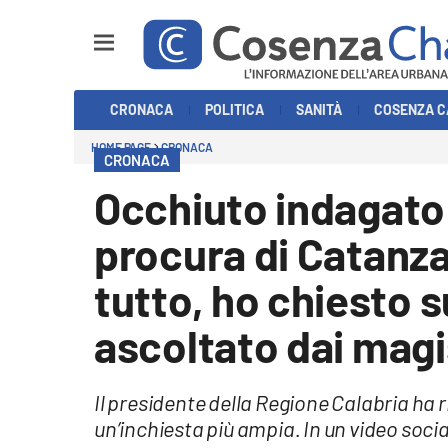
Sezioni
CRONACA
POLITICA
SANITÀ
COSENZA C
Cronaca
HOME PAGE
CRONACA
CRONACA
Politica
Occhiuto indagato 
Cosenza Calcio
procura di Catanza
Economia e Lavoro
tutto, ho chiesto s
Italia Mondo
ascoltato dai magi
Sanità
Il presidente della Regione Calabria ha r
Sport
un’inchiesta più ampia. In un video soci