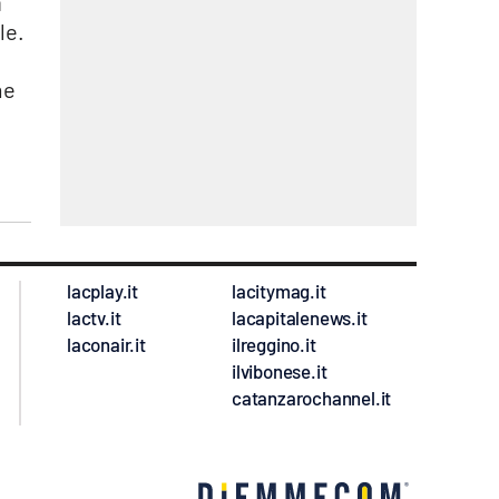
a
le.
me
lacplay.it
lacitymag.it
lactv.it
lacapitalenews.it
laconair.it
ilreggino.it
ilvibonese.it
catanzarochannel.it