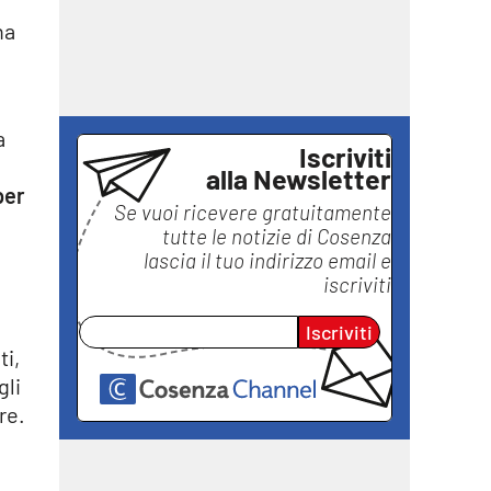
ha
a
Iscriviti
alla Newsletter
per
Se vuoi ricevere gratuitamente
tutte le notizie di
Cosenza
lascia il tuo indirizzo email e
iscriviti
Iscriviti
ti,
gli
re.