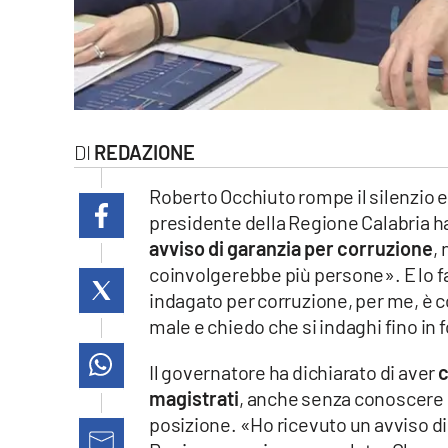
laconair.it
lacitymag.it
ilreggino.it
REDAZIONE
cosenzachannel.it
Roberto Occhiuto rompe il silenzio e l
ilvibonese.it
presidente della Regione Calabria ha
avviso di garanzia per corruzione
,
catanzarochannel.it
coinvolgerebbe più persone». E lo f
indagato per corruzione, per me, è c
lacapitalenews.it
male e chiedo che si indaghi fino in 
Il governatore ha dichiarato di aver
c
App
magistrati
, anche senza conoscere ne
Android
posizione. «Ho ricevuto un avviso di