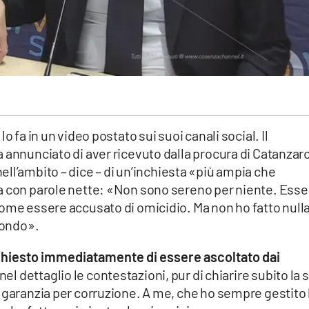
o fa in un video postato sui suoi canali social. Il
 annunciato di aver ricevuto dalla procura di Catanzar
 nell’ambito – dice – di un’inchiesta «più ampia che
a con parole nette: «Non sono sereno per niente. Esse
ome essere accusato di omicidio. Ma non ho fatto nulla
fondo».
hiesto immediatamente di essere ascoltato dai
l dettaglio le contestazioni, pur di chiarire subito la 
 garanzia per corruzione. A me, che ho sempre gestito 