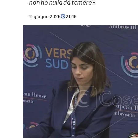
non ho nulla da temere»
Cultura
11 giugno 2025
21:19
Ambiente
Streaming
LaC TV
Lac Network
LaC OnAir
LaC
Network
lacplay.it
lactv.it