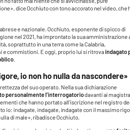
 ho fatto mai niente che si avvicinasse, pure
ione», dice Occhiuto con tono accorato nel video, che 
alabrese e nazionale. Occhiuto, esponente di spicco di
 Regione nel 2021, ha improntato la sua amministrazione 
tà, soprattutto in una terra come la Calabria,
 e commistioni. E oggi, proprio lui si ritrova
indagato 
bblico
.
gore, io non ho nulla da nascondere»
rrettezza del suo operato. Nella sua dichiarazione
ato personalmente l’interrogatorio
davanti ai magistra
menti che hanno portato all’iscrizione nel registro de
o io: indagate, indagate, indagate con il massimo rigo
nulla di male», ribadisce Occhiuto.